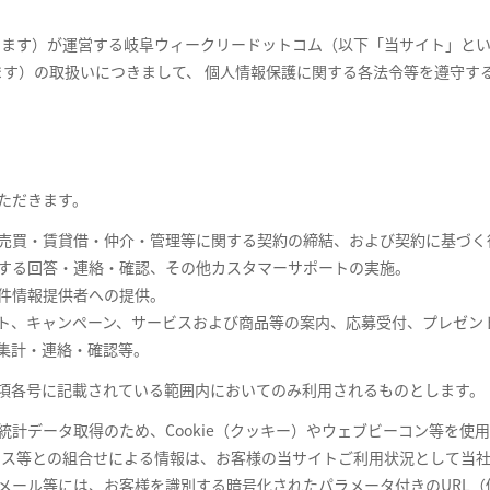
ます）が運営する岐阜ウィークリードットコム（以下「当サイト」とい
す）の取扱いにつきまして、 個人情報保護に関する各法令等を遵守す
ただきます。
、売買・賃貸借・仲介・管理等に関する契約の締結、および契約に基づく
関する回答・連絡・確認、その他カスタマーサポートの実施。
件情報提供者への提供。
ト、キャンペーン、サービスおよび商品等の案内、応募受付、プレゼン
集計・連絡・確認等。
項各号に記載されている範囲内においてのみ利用されるものとします。
計データ取得のため、Cookie（クッキー）やウェブビーコン等を使
ドレス等との組合せによる情報は、お客様の当サイトご利用状況として当
メール等には、お客様を識別する暗号化されたパラメータ付きのURL（個