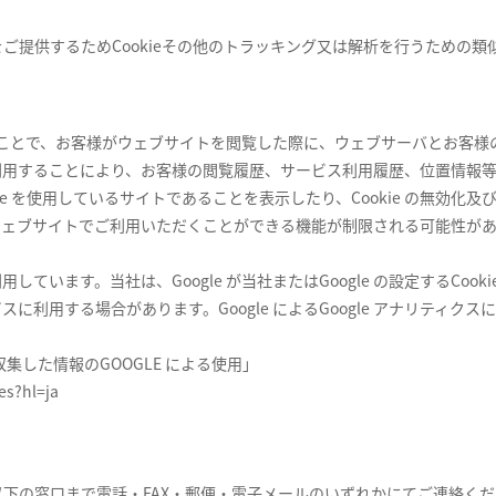
提供するためCookieその他のトラッキング又は解析を行うための類似
イルのことで、お客様がウェブサイトを閲覧した際に、ウェブサーバとお客
利用することにより、お客様の閲覧履歴、サービス利用履歴、位置情報
e を使用しているサイトであることを表示したり、Cookie の無効化及
た場合、ウェブサイトでご利用いただくことができる機能が制限される可能性
を利用しています。当社は、Google が当社またはGoogle の設定するC
に利用する場合があります。Google によるGoogle アナリティ
集した情報のGOOGLE による使用」
es?hl=ja
下の窓口まで電話・FAX・郵便・電子メールのいずれかにてご連絡くだ