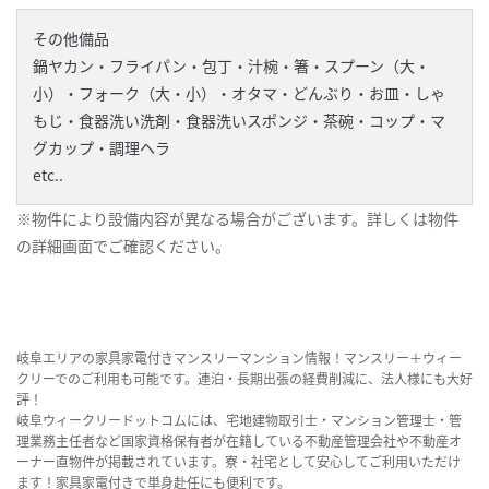
その他備品
鍋ヤカン・フライパン・包丁・汁椀・箸・スプーン（大・
小）・フォーク（大・小）・オタマ・どんぶり・お皿・しゃ
もじ・食器洗い洗剤・食器洗いスポンジ・茶碗・コップ・マ
グカップ・調理ヘラ
etc..
※物件により設備内容が異なる場合がございます。詳しくは物件
の詳細画面でご確認ください。
岐阜エリアの家具家電付きマンスリーマンション情報！マンスリー＋ウィー
クリーでのご利用も可能です。連泊・長期出張の経費削減に、法人様にも大好
評！
岐阜ウィークリードットコムには、宅地建物取引士・マンション管理士・管
理業務主任者など国家資格保有者が在籍している不動産管理会社や不動産オ
ーナー直物件が掲載されています。寮・社宅として安心してご利用いただけ
ます！家具家電付きで単身赴任にも便利です。