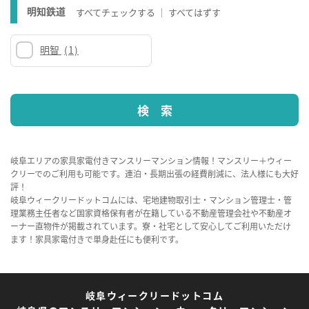
明知鉄道
すべてチェックする
すべてはずす
明智
(1)
岐阜エリアの家具家電付きマンスリーマンション情報！マンスリー＋ウィー
クリーでのご利用も可能です。連泊・長期出張の経費削減に、法人様にも大好
評！
岐阜ウィークリードットコムには、宅地建物取引士・マンション管理士・管
理業務主任者など国家資格保有者が在籍している不動産管理会社や不動産オ
ーナー直物件が掲載されています。寮・社宅として安心してご利用いただけ
ます！家具家電付きで単身赴任にも便利です。
岐阜ウィークリードットコム