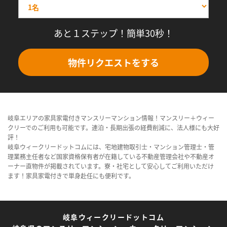
あと１ステップ！簡単30秒！
物件リクエストをする
岐阜エリアの家具家電付きマンスリーマンション情報！マンスリー＋ウィー
クリーでのご利用も可能です。連泊・長期出張の経費削減に、法人様にも大好
評！
岐阜ウィークリードットコムには、宅地建物取引士・マンション管理士・管
理業務主任者など国家資格保有者が在籍している不動産管理会社や不動産オ
ーナー直物件が掲載されています。寮・社宅として安心してご利用いただけ
ます！家具家電付きで単身赴任にも便利です。
岐阜ウィークリードットコム