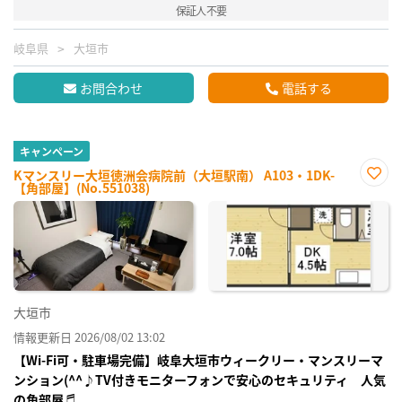
保証人不要
岐阜県
大垣市
お問合わせ
電話する
キャンペーン
Kマンスリー大垣徳洲会病院前（大垣駅南） A103・1DK-
【角部屋】(No.551038)
お気
に入
り登
録
大垣市
情報更新日 2026/08/02 13:02
【Wi-Fi可・駐車場完備】岐阜大垣市ウィークリー・マンスリーマ
ンション(^^♪TV付きモニターフォンで安心のセキュリティ 人気
の角部屋♬