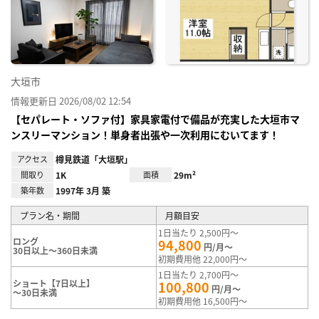
に入
り登
録
大垣市
情報更新日 2026/08/02 12:54
【セパレート・ソファ付】家具家電付で備品が充実した大垣市マ
ンスリーマンション！単身者出張や一次利用にむいてます！
アクセス
樽見鉄道「大垣駅」
間取り
1K
面積
29m²
築年数
1997年 3月 築
プラン名・期間
月額目安
1日当たり 2,500円～
ロング
94,800
円/月～
30日以上～360日未満
初期費用他 22,000円～
1日当たり 2,700円～
ショート【7日以上】
100,800
円/月～
～30日未満
初期費用他 16,500円～