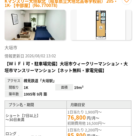
Kマンスリー大垣駅北（岐阜県立大垣北高等学校前） 205・
1K-【中部屋】(No.770078)
お気
に入
り登
録
大垣市
情報更新日 2026/08/02 13:02
【ＷｉＦｉ可・駐車場完備】大垣市ウィークリーマンション・大
垣市マンスリーマンション【ネット無料・家電完備】
アクセス
樽見鉄道「大垣駅」
間取り
1K
面積
19m²
築年数
1995年 9月 築
プラン名・期間
月額目安
1日当たり 1,900円～
ショート【7日以上】
76,800
円/月～
～30日未満
初期費用他 16,500円～
1日当たり 2,200円～
ロング
85,800
円/月～