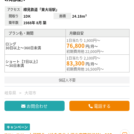
アクセス
樽見鉄道「東大垣駅」
間取り
1DK
面積
24.18m²
築年数
1988年 8月 築
プラン名・期間
月額目安
1日当たり 1,900円～
ロング
76,800
円/月～
30日以上～360日未満
初期費用他 22,000円～
1日当たり 2,100円～
ショート【7日以上】
83,300
円/月～
～30日未満
初期費用他 16,500円～
保証人不要
岐阜県
大垣市
お問合わせ
電話する
キャンペーン