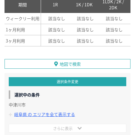
1LDK / 2K /
2
期間
1R
1K / 1DK
2DK
ウィークリー利用
該当なし
該当なし
該当なし
1ヶ月利用
該当なし
該当なし
該当なし
3ヶ月利用
該当なし
該当なし
該当なし
地図で検索
選択条件変更
選択中の条件
中津川市
岐阜県 の エリアを全て表示する
さらに表示