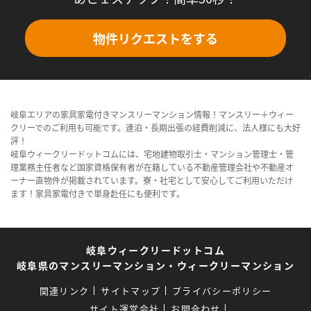
物件リクエストをする
岐阜エリアの家具家電付きマンスリーマンション情報！マンスリー＋ウィー
クリーでのご利用も可能です。連泊・長期出張の経費削減に、法人様にも大好
評！
岐阜ウィークリードットコムには、宅地建物取引士・マンション管理士・管
理業務主任者など国家資格保有者が在籍している不動産管理会社や不動産オ
ーナー直物件が掲載されています。寮・社宅として安心してご利用いただけ
ます！家具家電付きで単身赴任にも便利です。
岐阜ウィークリードットコム
岐阜県のマンスリーマンション・ウィークリーマンション
関連リンク
サイトマップ
プライバシーポリシー
サイト運営会社
お問合わせ