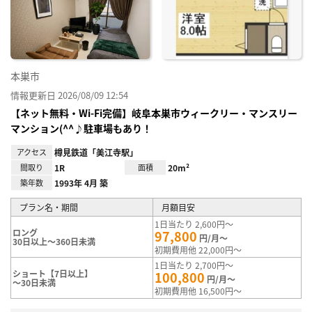
り登
録
本巣市
情報更新日 2026/08/09 12:54
【ネット無料・Wi-Fi完備】岐阜本巣市ウィークリー・マンスリー
マンション(^^♪駐車場もあり！
アクセス
樽見鉄道「美江寺駅」
間取り
1R
面積
20m²
築年数
1993年 4月 築
プラン名・期間
月額目安
1日当たり 2,600円～
ロング
97,800
円/月～
30日以上～360日未満
初期費用他 22,000円～
1日当たり 2,700円～
ショート【7日以上】
100,800
円/月～
～30日未満
初期費用他 16,500円～