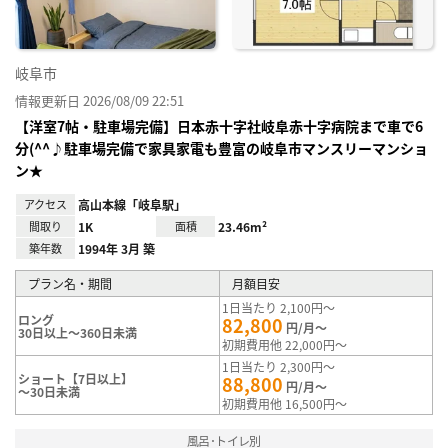
岐阜市
情報更新日 2026/08/09 22:51
【洋室7帖・駐車場完備】日本赤十字社岐阜赤十字病院まで車で6
分(^^♪駐車場完備で家具家電も豊富の岐阜市マンスリーマンショ
ン★
アクセス
高山本線「岐阜駅」
間取り
1K
面積
23.46m²
築年数
1994年 3月 築
プラン名・期間
月額目安
1日当たり 2,100円～
ロング
82,800
円/月～
30日以上～360日未満
初期費用他 22,000円～
1日当たり 2,300円～
ショート【7日以上】
88,800
円/月～
～30日未満
初期費用他 16,500円～
風呂･トイレ別