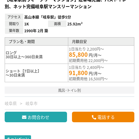
別、ネット完備岐阜駅マンスリーマンション
アクセス
高山本線「岐阜駅」徒歩5分
間取り
1K
面積
25.92m²
築年数
1990年 2月 築
プラン名・期間
月額目安
1日当たり 2,200円～
ロング
85,800
円/月～
30日以上～360日未満
初期費用他 22,000円～
1日当たり 2,400円～
ショート【7日以上】
91,800
円/月～
～30日未満
初期費用他 16,500円～
風呂･トイレ別
岐阜県
岐阜市
お問合わせ
電話する
キャンペーン