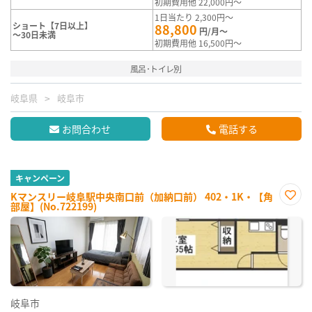
初期費用他 22,000円～
1日当たり 2,300円～
ショート【7日以上】
88,800
円/月～
～30日未満
初期費用他 16,500円～
風呂･トイレ別
岐阜県
岐阜市
お問合わせ
電話する
キャンペーン
Kマンスリー岐阜駅中央南口前（加納口前） 402・1K・【角
部屋】(No.722199)
お気
に入
り登
録
岐阜市