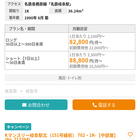
アクセス
名鉄各務原線「名鉄岐阜駅」
間取り
1K
面積
36.24m²
築年数
1990年 6月 築
プラン名・期間
月額目安
1日当たり 2,100円～
ロング
82,800
円/月～
30日以上～360日未満
初期費用他 22,000円～
1日当たり 2,300円～
ショート【7日以上】
88,800
円/月～
～30日未満
初期費用他 16,500円～
風呂･トイレ別
岐阜県
岐阜市
お問合わせ
電話する
キャンペーン
Kマンスリー岐阜駅北（151号線前） 702・1K-【中部屋】
(No.713394)