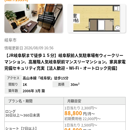
お気
に入
り登
録
岐阜市
情報更新日 2026/08/09 16:56
【JR岐阜駅まで徒歩１５分】岐阜駅前人気駐車場有ウィークリー
マンション、高層階人気岐阜駅前マンスリーマンション。家具家電
完備セキュリティ充実【法人歓迎・Wi-Fi・オートロック完備】
アクセス
高山本線「岐阜駅」徒歩15分
間取り
1K
面積
30m²
築年数
2006年 3月 築
プラン名・期間
月額目安
1日当たり 2,300円～
ロング
88,800
円/月～
30日以上～360日未満
初期費用他 22,000円～
1日当たり 2,500円～
ショート【7日以上】