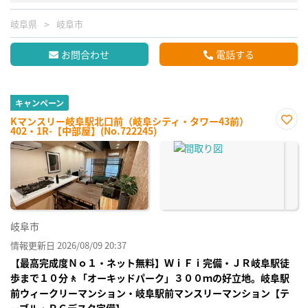
岐阜県
岐阜市
お問合わせ
電話する
キャンペーン
Kマンスリー岐阜駅北口前（岐阜シティ・タワー43前）
402・1R-【中部屋】(No.722245)
お気
に入
り登
録
岐阜市
情報更新日 2026/08/09 20:37
【最高完成度Ｎｏ１・ネット無料】ＷｉＦｉ完備・ＪＲ岐阜駅徒
歩まで１０分🚶「オーキッドパーク」３００ｍの好立地。岐阜駅
前ウィークリーマンション・岐阜駅前マンスリーマンション【テ