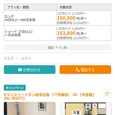
プラン名・期間
月額目安
1日当たり 2,700円～
ロング
100,800
円/月～
30日以上～360日未満
初期費用他 22,000円～
1日当たり 2,800円～
ショート【7日以上】
103,800
円/月～
～30日未満
初期費用他 16,500円～
風呂･トイレ別
岐阜県
岐阜市
お問合わせ
電話する
キャンペーン
Kマンスリーイオン岐阜店南（77号線前） 1K-【中部屋】
(No.482071)
お気
に入
り登
録