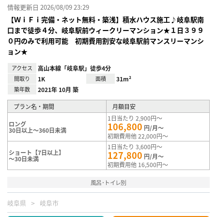
情報更新日 2026/08/09 23:29
【ＷｉＦｉ完備・ネット無料・築浅】積水ハウス施工♪岐阜駅南
口まで徒歩４分、岐阜駅前ウィークリーマンション★１日３９９
０円のみで利用可能 初期費用割安な岐阜駅前マンスリーマンシ
ョン★
アクセス
高山本線「岐阜駅」徒歩4分
間取り
1K
面積
31m²
築年数
2021年 10月 築
プラン名・期間
月額目安
1日当たり 2,900円～
ロング
106,800
円/月～
30日以上～360日未満
初期費用他 22,000円～
1日当たり 3,600円～
ショート【7日以上】
127,800
円/月～
～30日未満
初期費用他 16,500円～
風呂･トイレ別
岐阜県
岐阜市