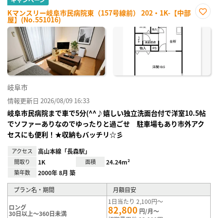
Kマンスリー岐阜市民病院東（157号線前） 202・1K-【中部
屋】(No.551016)
お気
に入
り登
録
岐阜市
情報更新日 2026/08/09 16:33
岐阜市民病院まで車で5分(^^♪嬉しい独立洗面台付で洋室10.5帖
でソファーありなのでゆったりと過ごせ 駐車場もあり市外アク
セスにも便利！★収納もバッチリ☆彡
アクセス
高山本線「長森駅」
間取り
1K
面積
24.24m²
築年数
2000年 8月 築
プラン名・期間
月額目安
1日当たり 2,100円～
ロング
82,800
円/月～
30日以上～360日未満