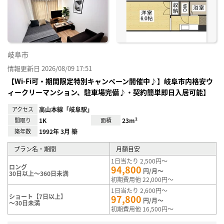
り登
録
岐阜市
情報更新日 2026/08/09 17:51
【Wi-Fi可・期間限定特別キャンペーン開催中♪】岐阜市内格安ウ
ィークリーマンション、駐車場完備♪・契約簡単即日入居可能】
アクセス
高山本線「岐阜駅」
間取り
1K
面積
23m²
築年数
1992年 3月 築
プラン名・期間
月額目安
1日当たり 2,500円～
ロング
94,800
円/月～
30日以上～360日未満
初期費用他 22,000円～
1日当たり 2,600円～
ショート【7日以上】
97,800
円/月～
～30日未満
初期費用他 16,500円～