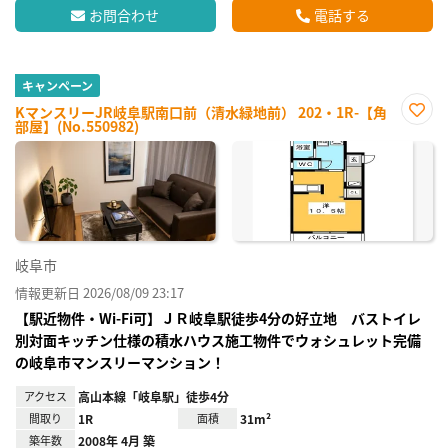
お問合わせ
電話する
キャンペーン
KマンスリーJR岐阜駅南口前（清水緑地前） 202・1R-【角
部屋】(No.550982)
お気
に入
り登
録
岐阜市
情報更新日 2026/08/09 23:17
【駅近物件・Wi-Fi可】ＪＲ岐阜駅徒歩4分の好立地 バストイレ
別対面キッチン仕様の積水ハウス施工物件でウォシュレット完備
の岐阜市マンスリーマンション！
アクセス
高山本線「岐阜駅」徒歩4分
間取り
1R
面積
31m²
築年数
2008年 4月 築