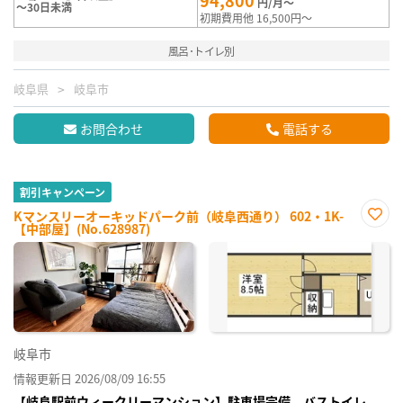
94,800
円/月～
～30日未満
初期費用他 16,500円～
風呂･トイレ別
岐阜県
岐阜市
お問合わせ
電話する
割引キャンペーン
Kマンスリーオーキッドパーク前（岐阜西通り） 602・1K-
【中部屋】(No.628987)
お気
に入
り登
録
岐阜市
情報更新日 2026/08/09 16:55
【岐阜駅前ウィークリーマンション】駐車場完備、バストイレ