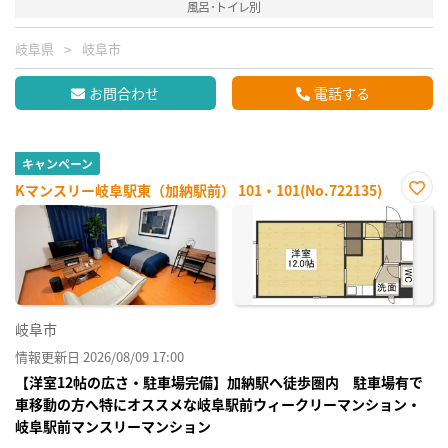
風呂･トイレ別
岐阜県
岐阜市
お問合わせ
電話する
キャンペーン
Kマンスリー岐阜駅東（加納駅前） 101・101(No.722135)
お気
に入
り登
録
岐阜市
情報更新日 2026/08/09 17:00
【洋室12帖の広さ・駐車場完備】加納駅へ徒歩圏内 駐車場有で
車移動の方へ特にオススメな岐阜駅前ウィークリーマンション・
岐阜駅前マンスリーマンション