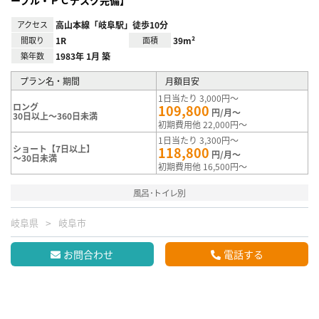
ーブル・ＰＣデスク完備】
アクセス
高山本線「岐阜駅」徒歩10分
間取り
1R
面積
39m²
築年数
1983年 1月 築
プラン名・期間
月額目安
1日当たり 3,000円～
ロング
109,800
円/月～
30日以上～360日未満
初期費用他 22,000円～
1日当たり 3,300円～
ショート【7日以上】
118,800
円/月～
～30日未満
初期費用他 16,500円～
風呂･トイレ別
岐阜県
岐阜市
お問合わせ
電話する