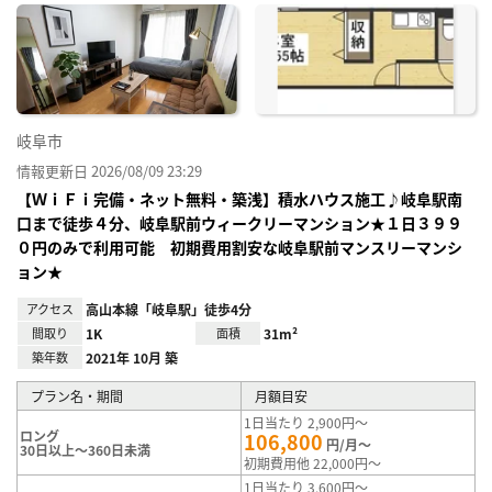
に入
り登
録
岐阜市
情報更新日 2026/08/09 23:29
【ＷｉＦｉ完備・ネット無料・築浅】積水ハウス施工♪岐阜駅南
口まで徒歩４分、岐阜駅前ウィークリーマンション★１日３９９
０円のみで利用可能 初期費用割安な岐阜駅前マンスリーマンシ
ョン★
アクセス
高山本線「岐阜駅」徒歩4分
間取り
1K
面積
31m²
築年数
2021年 10月 築
プラン名・期間
月額目安
1日当たり 2,900円～
ロング
106,800
円/月～
30日以上～360日未満
初期費用他 22,000円～
1日当たり 3,600円～