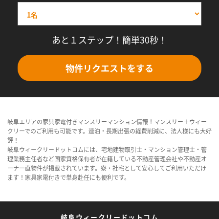
あと１ステップ！簡単30秒！
物件リクエストをする
岐阜エリアの家具家電付きマンスリーマンション情報！マンスリー＋ウィー
クリーでのご利用も可能です。連泊・長期出張の経費削減に、法人様にも大好
評！
岐阜ウィークリードットコムには、宅地建物取引士・マンション管理士・管
理業務主任者など国家資格保有者が在籍している不動産管理会社や不動産オ
ーナー直物件が掲載されています。寮・社宅として安心してご利用いただけ
ます！家具家電付きで単身赴任にも便利です。
岐阜ウィークリードットコム