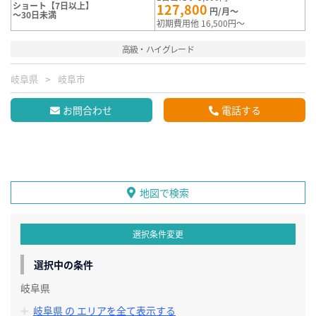
ショート【7日以上】
127,800
円/月～
～30日未満
初期費用他 16,500円～
高級・ハイグレード
岐阜県
岐阜市
お問合わせ
電話する
地図で検索
選択条件変更
選択中の条件
岐阜県
岐阜県 の エリアを全て表示する