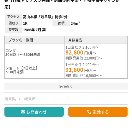
帖【作業ＰＣデスク完備・対面契約不要・全物件電子サイン対
応】
アクセス
高山本線「岐阜駅」徒歩7分
間取り
1K
面積
24m²
築年数
1986年 7月 築
プラン名・期間
月額目安
1日当たり 2,100円～
ロング
82,800
円/月～
30日以上～360日未満
初期費用他 22,000円～
1日当たり 2,400円～
ショート【7日以上】
91,800
円/月～
～30日未満
初期費用他 16,500円～
病院近く
岐阜県
岐阜市
お問合わせ
電話する