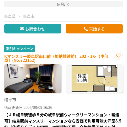
病院近く
岐阜県
岐阜市
お問合わせ
電話する
割引キャンペーン
Kマンスリー岐阜駅南口前（加納城跡前） 202・1K-【中部
屋】(No.722152)
お気
に入
り登
録
岐阜市
情報更新日 2026/08/09 16:36
【ＪＲ岐阜駅徒歩８分の岐阜駅前ウィークリーマンション・喫煙
可】岐阜駅前マンスリーマンションなら安価で利用可能★洋室8.5