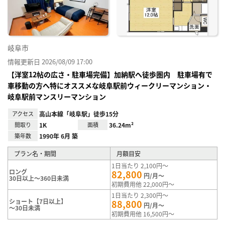
り登
録
岐阜市
情報更新日 2026/08/09 17:00
【洋室12帖の広さ・駐車場完備】加納駅へ徒歩圏内 駐車場有で
車移動の方へ特にオススメな岐阜駅前ウィークリーマンション・
岐阜駅前マンスリーマンション
アクセス
高山本線「岐阜駅」徒歩15分
間取り
1K
面積
36.24m²
築年数
1990年 6月 築
プラン名・期間
月額目安
1日当たり 2,100円～
ロング
82,800
円/月～
30日以上～360日未満
初期費用他 22,000円～
1日当たり 2,300円～
ショート【7日以上】
88,800
円/月～
～30日未満
初期費用他 16,500円～