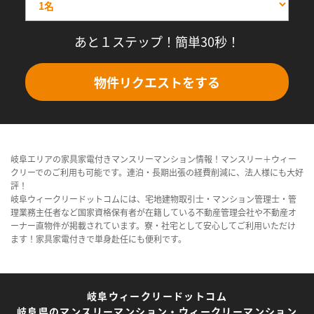
あと１ステップ！簡単30秒！
物件リクエストをする
岐阜エリアの家具家電付きマンスリーマンション情報！マンスリー＋ウィー
クリーでのご利用も可能です。連泊・長期出張の経費削減に、法人様にも大好
評！
岐阜ウィークリードットコムには、宅地建物取引士・マンション管理士・管
理業務主任者など国家資格保有者が在籍している不動産管理会社や不動産オ
ーナー直物件が掲載されています。寮・社宅として安心してご利用いただけ
ます！家具家電付きで単身赴任にも便利です。
岐阜ウィークリードットコム
岐阜県のマンスリーマンション・ウィークリーマンション