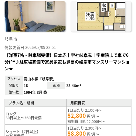
に入
り登
録
岐阜市
情報更新日 2026/08/09 22:51
【洋室7帖・駐車場完備】日本赤十字社岐阜赤十字病院まで車で6
分(^^♪駐車場完備で家具家電も豊富の岐阜市マンスリーマンショ
ン★
アクセス
高山本線「岐阜駅」
間取り
1K
面積
23.46m²
築年数
1994年 3月 築
プラン名・期間
月額目安
1日当たり 2,100円～
ロング
82,800
円/月～
30日以上～360日未満
初期費用他 22,000円～
1日当たり 2,300円～
ショート【7日以上】
88,800
円/月～
～30日未満