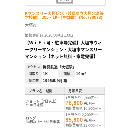
Kマンスリー大垣駅北（岐阜県立大垣北高等
学校前） 205・1K-【中部屋】(No.770078)
大垣市
情報更新日 2026/08/02 13:02
【ＷｉＦｉ可・駐車場完備】大垣市ウィ
ークリーマンション・大垣市マンスリー
マンション【ネット無料・家電完備】
樽見鉄道「大垣駅」
アクセス
1K
19m²
間取り
面積
1995年 9月 築
築年数
プラン名・期間
月額目安
1日当たり 1,900円～
ショート【7日以上】
76,800
円/月～
～30日未満
初期費用他 16,500円～
1日当たり 2,200円～
ロング
85,800
円/月～
30日以上～360日未満
初期費用他 22,000円～