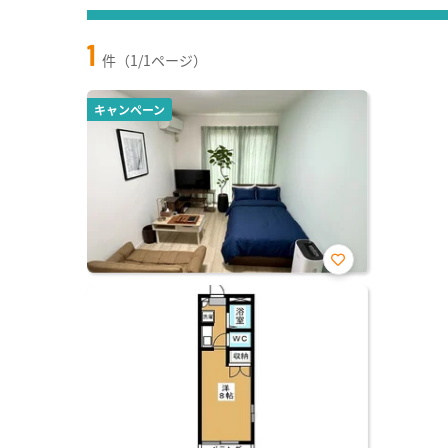
1
件（1/1ページ）
キャンペーン
お気
に入
り登
録