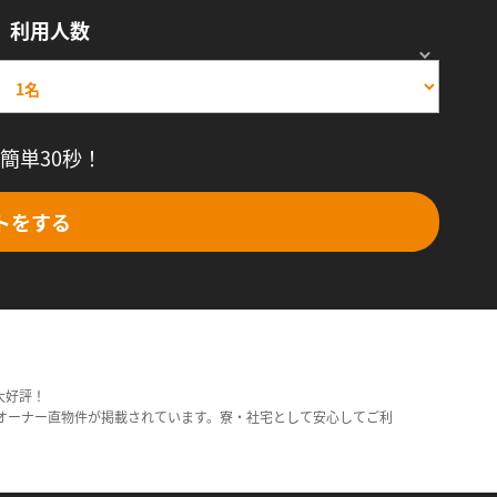
利用人数
簡単30秒！
トをする
大好評！
オーナー直物件が掲載されています。寮・社宅として安心してご利