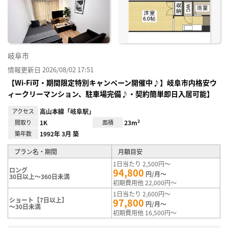
り登
録
岐阜市
情報更新日 2026/08/02 17:51
【Wi-Fi可・期間限定特別キャンペーン開催中♪】岐阜市内格安ウ
ィークリーマンション、駐車場完備♪・契約簡単即日入居可能】
アクセス
高山本線「岐阜駅」
間取り
1K
面積
23m²
築年数
1992年 3月 築
プラン名・期間
月額目安
1日当たり 2,500円～
ロング
94,800
円/月～
30日以上～360日未満
初期費用他 22,000円～
1日当たり 2,600円～
ショート【7日以上】
97,800
円/月～
～30日未満
初期費用他 16,500円～