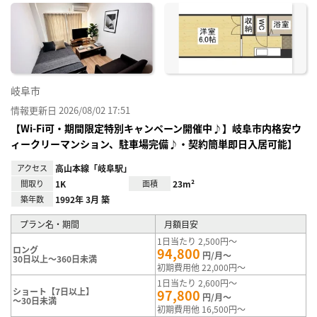
に入
り登
録
岐阜市
情報更新日 2026/08/02 17:51
【Wi-Fi可・期間限定特別キャンペーン開催中♪】岐阜市内格安ウ
ィークリーマンション、駐車場完備♪・契約簡単即日入居可能】
アクセス
高山本線「岐阜駅」
間取り
1K
面積
23m²
築年数
1992年 3月 築
プラン名・期間
月額目安
1日当たり 2,500円～
ロング
94,800
円/月～
30日以上～360日未満
初期費用他 22,000円～
1日当たり 2,600円～
ショート【7日以上】
97,800
円/月～
～30日未満
初期費用他 16,500円～