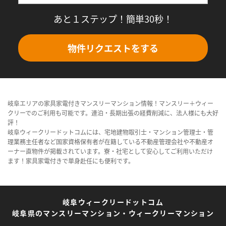
あと１ステップ！簡単30秒！
物件リクエストをする
岐阜エリアの家具家電付きマンスリーマンション情報！マンスリー＋ウィー
クリーでのご利用も可能です。連泊・長期出張の経費削減に、法人様にも大好
評！
岐阜ウィークリードットコムには、宅地建物取引士・マンション管理士・管
理業務主任者など国家資格保有者が在籍している不動産管理会社や不動産オ
ーナー直物件が掲載されています。寮・社宅として安心してご利用いただけ
ます！家具家電付きで単身赴任にも便利です。
岐阜ウィークリードットコム
岐阜県のマンスリーマンション・ウィークリーマンション