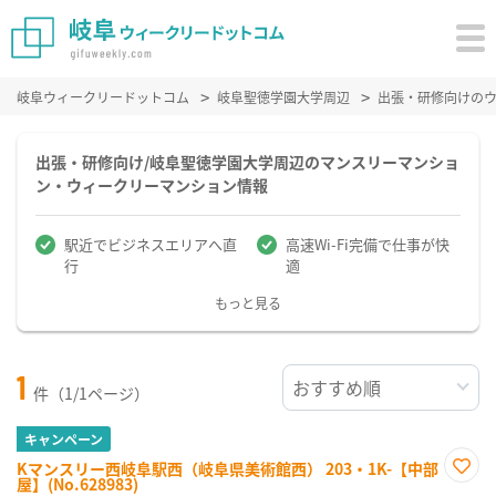
岐阜ウィークリードットコム
岐阜聖徳学園大学周辺
出張・研修向けの
出張・研修向け/岐阜聖徳学園大学周辺のマンスリーマンショ
ン・ウィークリーマンション情報
駅近でビジネスエリアへ直
高速Wi-Fi完備で仕事が快
行
適
もっと見る
1
件（1/1ページ）
キャンペーン
Kマンスリー西岐阜駅西（岐阜県美術館西） 203・1K-【中部
屋】(No.628983)
お気