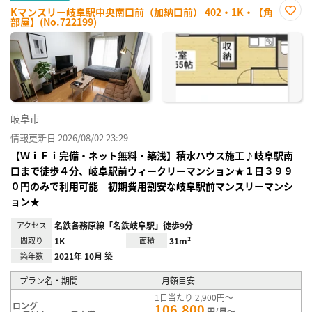
Kマンスリー岐阜駅中央南口前（加納口前） 402・1K・【角
部屋】(No.722199)
お気
に入
り登
録
岐阜市
情報更新日 2026/08/02 23:29
【ＷｉＦｉ完備・ネット無料・築浅】積水ハウス施工♪岐阜駅南
口まで徒歩４分、岐阜駅前ウィークリーマンション★１日３９９
０円のみで利用可能 初期費用割安な岐阜駅前マンスリーマンシ
ョン★
アクセス
名鉄各務原線「名鉄岐阜駅」徒歩9分
間取り
1K
面積
31m²
築年数
2021年 10月 築
プラン名・期間
月額目安
1日当たり 2,900円～
ロング
106,800
円/月～