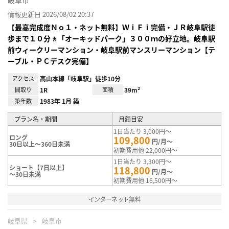
岐阜市
情報更新日 2026/08/02 20:37
【最高完成度Ｎｏ１・ネット無料】ＷｉＦｉ完備・ＪＲ岐阜駅徒
歩まで１０分🚶「オーキッドパーク」３００ｍの好立地。岐阜駅
前ウィークリーマンション・岐阜駅前マンスリーマンション【テ
ーブル・ＰＣデスク完備】
アクセス
高山本線「岐阜駅」徒歩10分
間取り
1R
面積
39m²
築年数
1983年 1月 築
プラン名・期間
月額目安
1日当たり 3,000円～
ロング
109,800
円/月～
30日以上～360日未満
初期費用他 22,000円～
1日当たり 3,300円～
ショート【7日以上】
118,800
円/月～
～30日未満
初期費用他 16,500円～
インターネット無料
岐阜県
岐阜市