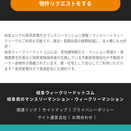
物件リクエストをする
岐阜エリアの家具家電付きマンスリーマンション情報！マンスリー＋ウィー
クリーでのご利用も可能です。連泊・長期出張の経費削減に、法人様にも大好
評！
岐阜ウィークリードットコムには、宅地建物取引士・マンション管理士・管
理業務主任者など国家資格保有者が在籍している不動産管理会社や不動産オ
ーナー直物件が掲載されています。寮・社宅として安心してご利用いただけ
ます！家具家電付きで単身赴任にも便利です。
岐阜ウィークリードットコム
岐阜県のマンスリーマンション・ウィークリーマンション
関連リンク
サイトマップ
プライバシーポリシー
サイト運営会社
お問合わせ