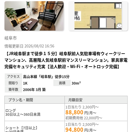
に入
り登
録
岐阜市
情報更新日 2026/08/02 16:56
【JR岐阜駅まで徒歩１５分】岐阜駅前人気駐車場有ウィークリー
マンション、高層階人気岐阜駅前マンスリーマンション。家具家電
完備セキュリティ充実【法人歓迎・Wi-Fi・オートロック完備】
アクセス
高山本線「岐阜駅」徒歩15分
間取り
1K
面積
30m²
築年数
2006年 3月 築
プラン名・期間
月額目安
1日当たり 2,300円～
ロング
88,800
円/月～
30日以上～360日未満
初期費用他 22,000円～
1日当たり 2,500円～
ショート【7日以上】
94,800
円/月～
～30日未満