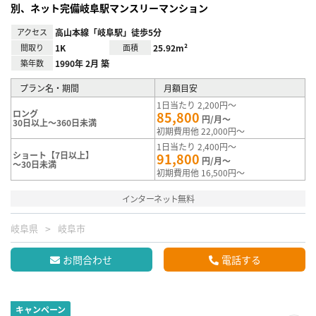
別、ネット完備岐阜駅マンスリーマンション
アクセス
高山本線「岐阜駅」徒歩5分
間取り
1K
面積
25.92m²
築年数
1990年 2月 築
プラン名・期間
月額目安
1日当たり 2,200円～
ロング
85,800
円/月～
30日以上～360日未満
初期費用他 22,000円～
1日当たり 2,400円～
ショート【7日以上】
91,800
円/月～
～30日未満
初期費用他 16,500円～
インターネット無料
岐阜県
岐阜市
お問合わせ
電話する
キャンペーン