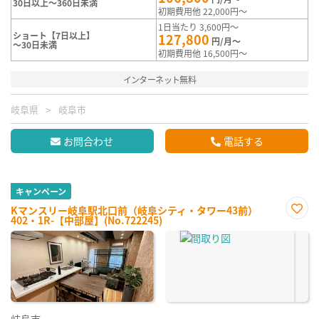
30日以上～360日未満
初期費用他 22,000円～
1日当たり 3,600円～
ショート【7日以上】
127,800
円/月～
～30日未満
初期費用他 16,500円～
インターネット無料
岐阜県
岐阜市
お問合わせ
電話する
キャンペーン
Kマンスリー岐阜駅北口前（岐阜シティ・タワー43前）
402・1R-【中部屋】(No.722245)
お気
に入
り登
録