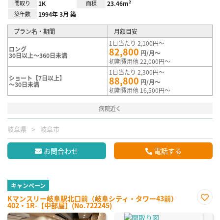
間取り
1K
面積
23.46m²
築年数
1994年 3月 築
プラン名・期間
月額目安
1日当たり 2,100円～
ロング
82,800
円/月～
30日以上～360日未満
初期費用他 22,000円～
1日当たり 2,300円～
ショート【7日以上】
88,800
円/月～
～30日未満
初期費用他 16,500円～
病院近く
岐阜県
岐阜市
お問合わせ
電話する
キャンペーン
Kマンスリー岐阜駅北口前（岐阜シティ・タワー43前）
402・1R-【中部屋】(No.722245)
お気
に入