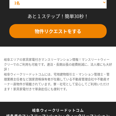
あと１ステップ！簡単30秒！
物件リクエストをする
岐阜エリアの家具家電付きマンスリーマンション情報！マンスリー＋ウィー
クリーでのご利用も可能です。連泊・長期出張の経費削減に、法人様にも大好
評！
岐阜ウィークリードットコムには、宅地建物取引士・マンション管理士・管
理業務主任者など国家資格保有者が在籍している不動産管理会社や不動産オ
ーナー直物件が掲載されています。寮・社宅として安心してご利用いただけ
ます！家具家電付きで単身赴任にも便利です。
岐阜ウィークリードットコム
岐阜県のマンスリーマンション・ウィークリーマンション