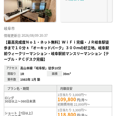
り登
録
岐阜市
情報更新日 2026/08/09 20:37
【最高完成度Ｎｏ１・ネット無料】ＷｉＦｉ完備・ＪＲ岐阜駅徒
歩まで１０分🚶「オーキッドパーク」３００ｍの好立地。岐阜駅
前ウィークリーマンション・岐阜駅前マンスリーマンション【テ
ーブル・ＰＣデスク完備】
アクセス
高山本線「岐阜駅」徒歩10分
間取り
1R
面積
39m²
築年数
1983年 1月 築
プラン名・期間
月額目安
1日当たり 3,000円～
ロング
109,800
円/月～
30日以上～360日未満
初期費用他 22,000円～
1日当たり 3,300円～
ショート【7日以上】
118,800
円/月～