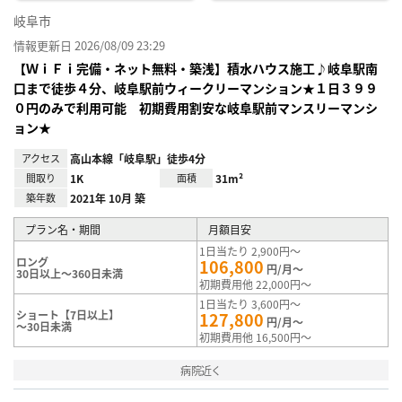
岐阜市
情報更新日 2026/08/09 23:29
【ＷｉＦｉ完備・ネット無料・築浅】積水ハウス施工♪岐阜駅南
口まで徒歩４分、岐阜駅前ウィークリーマンション★１日３９９
０円のみで利用可能 初期費用割安な岐阜駅前マンスリーマンシ
ョン★
アクセス
高山本線「岐阜駅」徒歩4分
間取り
1K
面積
31m²
築年数
2021年 10月 築
プラン名・期間
月額目安
1日当たり 2,900円～
ロング
106,800
円/月～
30日以上～360日未満
初期費用他 22,000円～
1日当たり 3,600円～
ショート【7日以上】
127,800
円/月～
～30日未満
初期費用他 16,500円～
病院近く