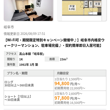
り登
録
岐阜市
情報更新日 2026/08/09 17:51
【Wi-Fi可・期間限定特別キャンペーン開催中♪】岐阜市内格安ウ
ィークリーマンション、駐車場完備♪・契約簡単即日入居可能】
アクセス
高山本線「岐阜駅」
間取り
1K
面積
23m²
築年数
1992年 3月 築
プラン名・期間
月額目安
1日当たり 2,500円～
ロング
94,800
円/月～
30日以上～360日未満
初期費用他 22,000円～
1日当たり 2,600円～
ショート【7日以上】
97,800
円/月～
～30日未満
初期費用他 16,500円～