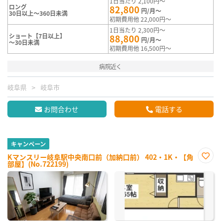
1日当たり 2,100円～
ロング
82,800
円/月～
30日以上～360日未満
初期費用他 22,000円～
1日当たり 2,300円～
ショート【7日以上】
88,800
円/月～
～30日未満
初期費用他 16,500円～
病院近く
岐阜県
岐阜市
お問合わせ
電話する
キャンペーン
Kマンスリー岐阜駅中央南口前（加納口前） 402・1K・【角
部屋】(No.722199)
お気
に入
り登
録