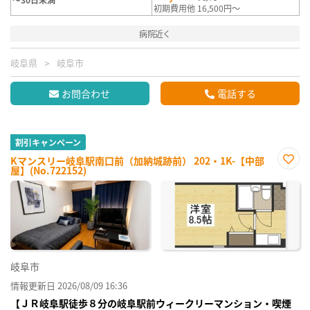
初期費用他 16,500円～
病院近く
岐阜県
岐阜市
お問合わせ
電話する
割引キャンペーン
Kマンスリー岐阜駅南口前（加納城跡前） 202・1K-【中部
屋】(No.722152)
お気
に入
り登
録
岐阜市
情報更新日 2026/08/09 16:36
【ＪＲ岐阜駅徒歩８分の岐阜駅前ウィークリーマンション・喫煙