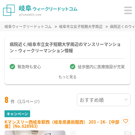
岐阜ウィークリードットコム
岐阜市立女子短期大学周辺
病院近くのウ
病院近く/岐阜市立女子短期大学周辺のマンスリーマンショ
ン・ウィークリーマンション情報
緊急時も安心
徒歩圏内に医療施設が充実
もっと見る
8
件（1/1ページ）
キャンペーン
Kマンスリー西岐阜駅西（岐阜県美術館西） 203・1K-【中部
屋】(No.628983)
お気
に入