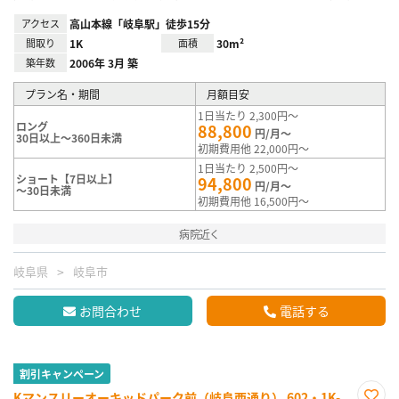
アクセス
高山本線「岐阜駅」徒歩15分
間取り
1K
面積
30m²
築年数
2006年 3月 築
プラン名・期間
月額目安
1日当たり 2,300円～
ロング
88,800
円/月～
30日以上～360日未満
初期費用他 22,000円～
1日当たり 2,500円～
ショート【7日以上】
94,800
円/月～
～30日未満
初期費用他 16,500円～
病院近く
岐阜県
岐阜市
お問合わせ
電話する
割引キャンペーン
Kマンスリーオーキッドパーク前（岐阜西通り） 602・1K-