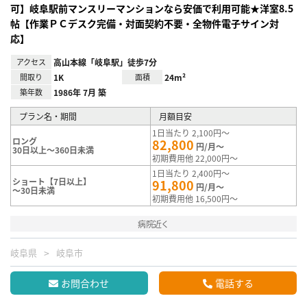
可】岐阜駅前マンスリーマンションなら安価で利用可能★洋室8.5
帖【作業ＰＣデスク完備・対面契約不要・全物件電子サイン対
応】
アクセス
高山本線「岐阜駅」徒歩7分
間取り
1K
面積
24m²
築年数
1986年 7月 築
プラン名・期間
月額目安
1日当たり 2,100円～
ロング
82,800
円/月～
30日以上～360日未満
初期費用他 22,000円～
1日当たり 2,400円～
ショート【7日以上】
91,800
円/月～
～30日未満
初期費用他 16,500円～
病院近く
岐阜県
岐阜市
お問合わせ
電話する