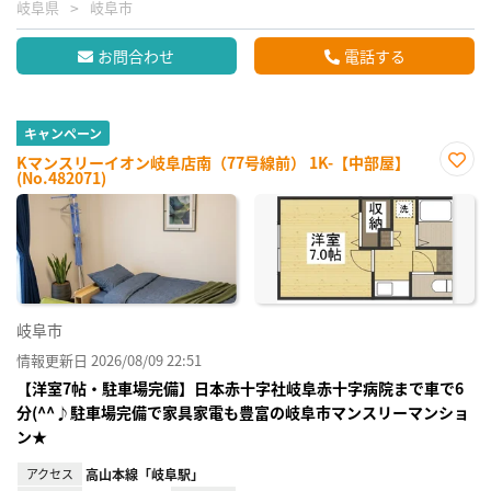
岐阜県
岐阜市
お問合わせ
電話する
キャンペーン
Kマンスリーイオン岐阜店南（77号線前） 1K-【中部屋】
(No.482071)
お気
に入
り登
録
岐阜市
情報更新日 2026/08/09 22:51
【洋室7帖・駐車場完備】日本赤十字社岐阜赤十字病院まで車で6
分(^^♪駐車場完備で家具家電も豊富の岐阜市マンスリーマンショ
ン★
アクセス
高山本線「岐阜駅」