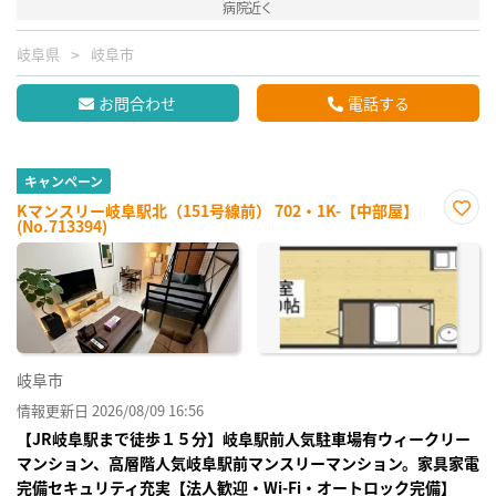
病院近く
岐阜県
岐阜市
お問合わせ
電話する
キャンペーン
Kマンスリー岐阜駅北（151号線前） 702・1K-【中部屋】
(No.713394)
お気
に入
り登
録
岐阜市
情報更新日 2026/08/09 16:56
【JR岐阜駅まで徒歩１５分】岐阜駅前人気駐車場有ウィークリー
マンション、高層階人気岐阜駅前マンスリーマンション。家具家電
完備セキュリティ充実【法人歓迎・Wi-Fi・オートロック完備】