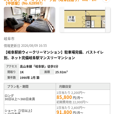
【中部屋】(No.628987)
お気
に入
り登
録
岐阜市
情報更新日 2026/08/09 16:55
【岐阜駅前ウィークリーマンション】駐車場完備、バストイレ
別、ネット完備岐阜駅マンスリーマンション
アクセス
高山本線「岐阜駅」徒歩5分
間取り
1K
面積
25.92m²
築年数
1990年 2月 築
プラン名・期間
月額目安
1日当たり 2,200円～
ロング
85,800
円/月～
30日以上～360日未満
初期費用他 22,000円～
1日当たり 2,400円～
ショート【7日以上】
91,800
円/月～
～30日未満