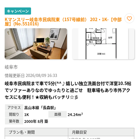
キャンペーン
Kマンスリー岐阜市民病院東（157号線前） 202・1K-【中部
屋】(No.551016)
お気
に入
り登
録
岐阜市
情報更新日 2026/08/09 16:33
岐阜市民病院まで車で5分(^^♪嬉しい独立洗面台付で洋室10.5帖
でソファーありなのでゆったりと過ごせ 駐車場もあり市外アク
セスにも便利！★収納もバッチリ☆彡
アクセス
高山本線「長森駅」
間取り
1K
面積
24.24m²
築年数
2000年 8月 築
プラン名・期間
月額目安