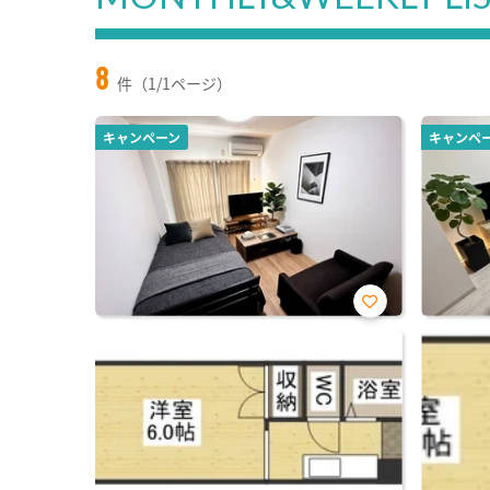
8
件（1/1ページ）
キャンペーン
キャンペ
お気
に入
り登
録