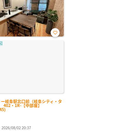
お気
に入
り登
録
リー岐阜駅北口前（岐阜シティ・タ
） 402・1R-【中部屋】
45)
26/08/02 20:37