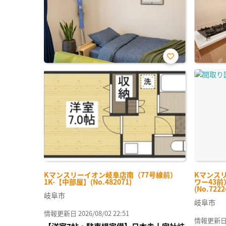
お気
に入
り登
録
Kマンスリーイオン岐阜店南（77号線前）
Kマンス
1K-【中部屋】(No.482071)
ワー43前
(No.7222
岐阜市
岐阜市
情報更新日 2026/08/02 22:51
情報更新日 20