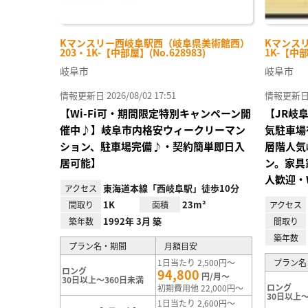
Kマンスリー西岐阜駅西（岐阜県美術館西）
Kマンスリ
203・1K-【中部屋】(No.628983)
1K-【中部
岐阜市
岐阜市
情報更新日 2026/08/02 17:51
情報更新日 20
【Wi-Fi可・期間限定特別キャンペーン開
【JR岐
催中♪】岐阜市内格安ウィークリーマン
気駐車場
ション、駐車場完備♪・契約簡単即日入
層階人気
居可能】
ン。家具
人歓迎・
東海道本線「西岐阜駅」徒歩10分
アクセス
1K
23m²
間取り
面積
アクセス
1992年 3月 築
築年数
間取り
築年数
プラン名・期間
月額目安
1日当たり 2,500円～
プラン名
ロング
94,800
円/月～
30日以上～360日未満
ロング
初期費用他 22,000円～
30日以上～
1日当たり 2,600円～