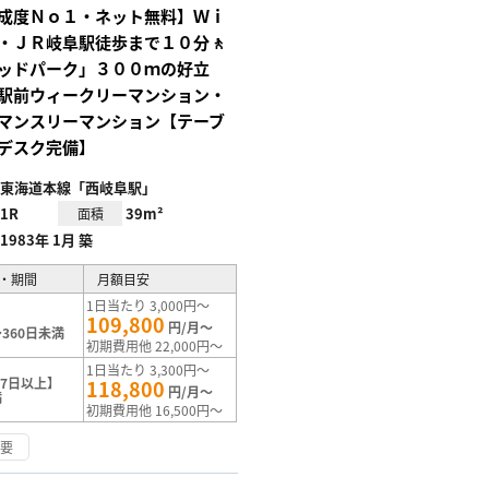
成度Ｎｏ１・ネット無料】Ｗｉ
・ＪＲ岐阜駅徒歩まで１０分🚶
ッドパーク」３００ｍの好立
駅前ウィークリーマンション・
マンスリーマンション【テーブ
デスク完備】
東海道本線「西岐阜駅」
1R
39m²
面積
1983年 1月 築
・期間
月額目安
1日当たり 3,000円～
109,800
円/月～
360日未満
初期費用他 22,000円～
1日当たり 3,300円～
7日以上】
118,800
円/月～
満
初期費用他 16,500円～
不要