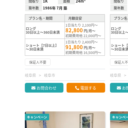
1K
24m²
間取り
面積
間取り
1986年 7月 築
築年数
築年数
プラン名・期間
月額目安
プラン名
1日当たり 2,100円～
ロング
ロング
82,800
円/月～
30日以上～360日未満
30日以上～
初期費用他 22,000円～
1日当たり 2,400円～
ショート【7日以上】
ショート【
91,800
円/月～
～30日未満
～30日未
初期費用他 16,500円～
保証人不要
保証人
岐阜県
岐阜市
岐阜県
お問合わせ
電話する
お
キャンペーン
キャンペ