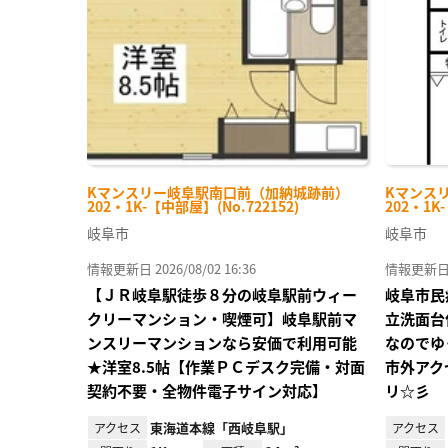
り登
録
Kマンスリー岐阜駅南口前（加納城跡前）
Kマンス
202・1K-【中部屋】(No.722152)
202・1K
岐阜市
岐阜市
情報更新日 2026/08/02 16:36
情報更新日 20
【ＪＲ岐阜駅徒歩８分の岐阜駅前ウィー
岐阜市民
クリーマンション・喫煙可】岐阜駅前マ
立洗面台
ンスリーマンションなら安価で利用可能
なのでゆ
★洋室8.5帖【作業ＰＣデスク完備・対面
市外アク
契約不要・全物件電子サイン対応】
リ☆彡
東海道本線「西岐阜駅」
アクセス
アクセス