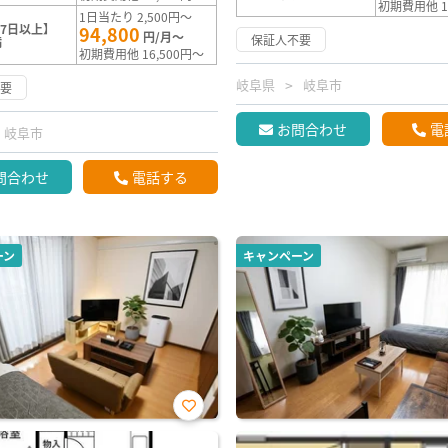
初期費用他 1
1日当たり 2,500円～
7日以上】
94,800
円/月～
保証人不要
満
初期費用他 16,500円～
岐阜県
岐阜市
不要
お問合わせ
電
岐阜市
問合わせ
電話する
ーン
キャンペーン
お気
に入