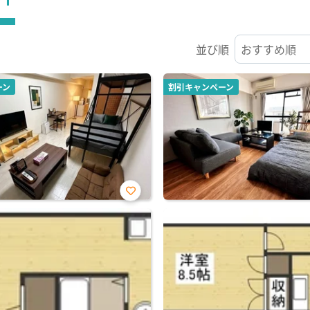
並び順
ーン
割引キャンペーン
お気
に入
り登
録