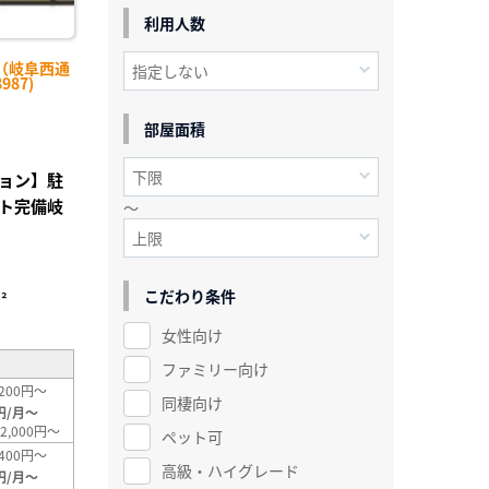
利用人数
（岐阜西通
987)
部屋面積
ョン】駐
ト完備岐
～
こだわり条件
²
女性向け
ファミリー向け
200円～
同棲向け
円/月～
2,000円～
ペット可
400円～
高級・ハイグレード
円/月～