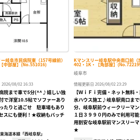
り登
録
リー岐阜市民病院東（157号線前）
Kマンスリー岐阜駅中央南口前（
-【中部屋】(No.551016)
402・1K・【角部屋】(No.72219
岐阜市
26/08/02 16:33
情報更新日 2026/08/02 23:29
病院まで車で5分(^^♪嬉しい独
【ＷｉＦｉ完備・ネット無料・
付で洋室10.5帖でソファーあり
水ハウス施工♪岐阜駅南口まで
ったりと過ごせ 駐車場もあり
分、岐阜駅前ウィークリーマン
セスにも便利！★収納もバッチ
１日３９９０円のみで利用可能
用割安な岐阜駅前マンスリーマ
★
東海道本線「西岐阜駅」