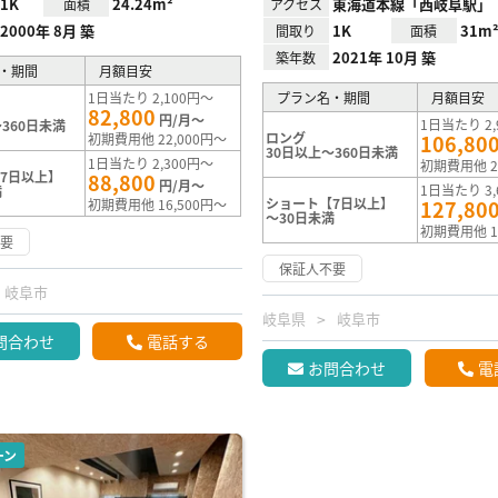
1K
24.24m²
東海道本線「西岐阜駅」
面積
アクセス
2000年 8月 築
1K
31m
間取り
面積
2021年 10月 築
築年数
・期間
月額目安
1日当たり 2,100円～
プラン名・期間
月額目安
82,800
円/月～
1日当たり 2,
360日未満
ロング
初期費用他 22,000円～
106,80
30日以上～360日未満
1日当たり 2,300円～
初期費用他 2
7日以上】
88,800
円/月～
1日当たり 3,
満
ショート【7日以上】
初期費用他 16,500円～
127,80
～30日未満
初期費用他 1
不要
保証人不要
岐阜市
岐阜県
岐阜市
問合わせ
電話する
お問合わせ
電
ーン