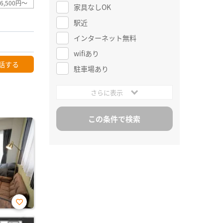
6,500円～
家具なしOK
駅近
インターネット無料
wifiあり
話する
駐車場あり
さらに表示
お気
に入