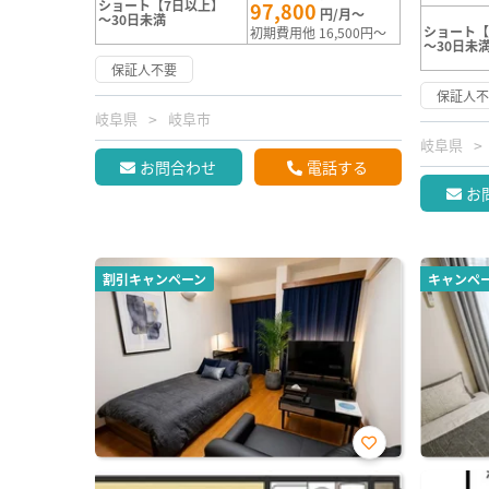
ショート【7日以上】
97,800
円/月～
～30日未満
ショート【
初期費用他 16,500円～
～30日未
保証人不要
保証人
岐阜県
岐阜市
岐阜県
お問合わせ
電話する
お
割引キャンペーン
キャンペ
お気
に入