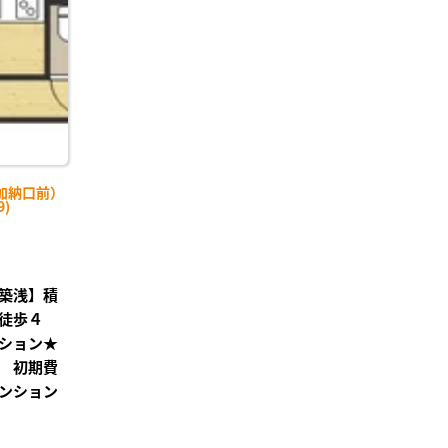
り登
録
加納口前）
9)
築浅】積
徒歩４
ション★
 初期費
ンション