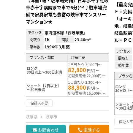
【洋室7帖・駐車場完備】日本赤十字社岐
【最高完
阜赤十字病院まで車で6分(^^♪駐車場完
Ｆｉ完備
備で家具家電も豊富の岐阜市マンスリー
「オーキ
マンション★
地。岐阜
東海道本線「西岐阜駅」
岐阜駅前
アクセス
1K
23.46m²
ル・ＰＣ
間取り
面積
1994年 3月 築
築年数
アクセス
プラン名・期間
月額目安
間取り
1日当たり 2,100円～
築年数
ロング
82,800
円/月～
30日以上～360日未満
初期費用他 22,000円～
プラン名
1日当たり 2,300円～
ショート【7日以上】
88,800
ロング
円/月～
～30日未満
30日以上～
初期費用他 16,500円～
保証人不要
ショート【
～30日未
岐阜県
岐阜市
保証人
お問合わせ
電話する