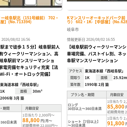
ー岐阜駅北（151号線前） 702・
Kマンスリーオーキッドパーク前
屋】(No.713394)
り） 602・1K-【中部屋】(No.628
岐阜市
26/08/02 16:56
情報更新日 2026/08/02 16:55
阜駅まで徒歩１５分】岐阜駅前人
【岐阜駅前ウィークリーマンシ
有ウィークリーマンション、高
車場完備、バストイレ別、ネッ
岐阜駅前マンスリーマンショ
阜駅マンスリーマンション
家電完備セキュリティ充実【法
東海道本線「西岐阜駅」
アクセス
Wi-Fi・オートロック完備】
1K
25.92m
間取り
面積
東海道本線「西岐阜駅」
1990年 2月 築
築年数
1K
30m²
面積
プラン名・期間
月額目安
2006年 3月 築
1日当たり 2,
ロング
85,800
・期間
月額目安
30日以上～360日未満
初期費用他 2
1日当たり 2,300円～
1日当たり 2,
88,800
円/月～
ショート【7日以上】
91,800
360日未満
～30日未満
初期費用他 22,000円～