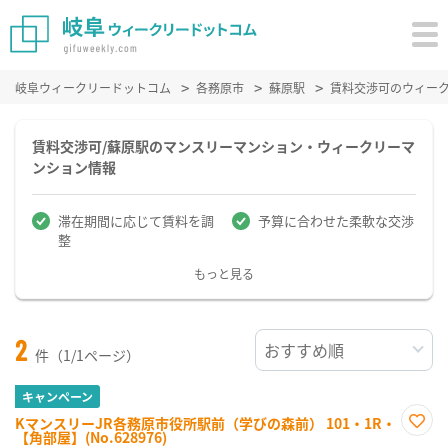
岐阜ウィークリードットコム
各務原市
蘇原駅
賃料交渉可のウィー
賃料交渉可/蘇原駅のマンスリーマンション・ウィークリーマ
ンション情報
滞在期間に応じて賃料を調
予算に合わせた柔軟な交渉
整
もっと見る
2
件（1/1ページ）
キャンペーン
KマンスリーJR各務原市役所駅前（学びの森前） 101・1R・
【角部屋】(No.628976)
お気