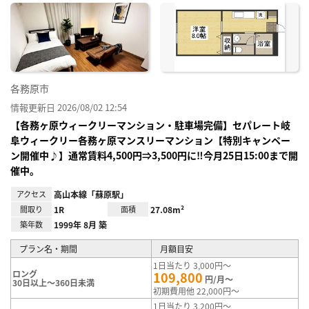
に入
り登
録
各務原市
情報更新日 2026/08/02 12:54
【各務ヶ原ウィークリーマンション・駐車場完備】セパレート岐
阜ウィークリー各務ヶ原マンスリーマンション【特別キャンペー
ン開催中♪】通常賃料4,500円⇒3,500円に‼今月25日15:00まで開
催中。
アクセス
高山本線「蘇原駅」
間取り
1R
面積
27.08m²
築年数
1999年 8月 築
プラン名・期間
月額目安
1日当たり 3,000円～
ロング
109,800
円/月～
30日以上～360日未満
初期費用他 22,000円～
1日当たり 3,200円～