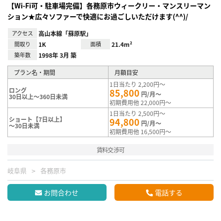
【Wi-Fi可・駐車場完備】各務原市ウィークリー・マンスリーマン
ション★広々ソファーで快適にお過ごしいただけます(^^)/
アクセス
高山本線「蘇原駅」
間取り
1K
面積
21.4m²
築年数
1998年 3月 築
プラン名・期間
月額目安
1日当たり 2,200円～
ロング
85,800
円/月～
30日以上～360日未満
初期費用他 22,000円～
1日当たり 2,500円～
ショート【7日以上】
94,800
円/月～
～30日未満
初期費用他 16,500円～
賃料交渉可
岐阜県
各務原市
お問合わせ
電話する