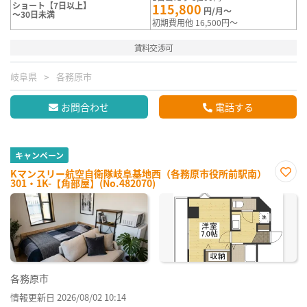
ショート【7日以上】
115,800
円/月～
～30日未満
初期費用他 16,500円～
賃料交渉可
岐阜県
各務原市
お問合わせ
電話する
キャンペーン
Kマンスリー航空自衛隊岐阜基地西（各務原市役所前駅南）
301・1K-【角部屋】(No.482070)
お気
に入
り登
録
各務原市
情報更新日 2026/08/02 10:14