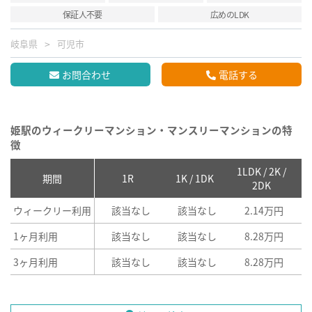
保証人不要
広めのLDK
岐阜県
可児市
お問合わせ
電話する
姫駅のウィークリーマンション・マンスリーマンションの特
徴
1LDK / 2K /
2
期間
1R
1K / 1DK
2DK
ウィークリー利用
該当なし
該当なし
2.14万円
1ヶ月利用
該当なし
該当なし
8.28万円
3ヶ月利用
該当なし
該当なし
8.28万円