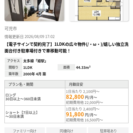
録
可児市
情報更新日 2026/08/09 17:02
【電子サインで契約完了】1LDKの広々物件(/・ω・)/嬉しい独立洗
面台付き駐車場付きで車移動可能！
アクセス
太多線「姫駅」
間取り
1LDK
面積
44.33m²
築年数
2000年 4月 築
プラン名・期間
月額目安
1日当たり 2,100円～
ロング
82,800
円/月～
30日以上～360日未満
初期費用他 22,000円～
1日当たり 2,400円～
ショート【7日以上】
91,800
円/月～
～30日未満
初期費用他 16,500円～
ファミリー向け
同棲向け
駐車場あり