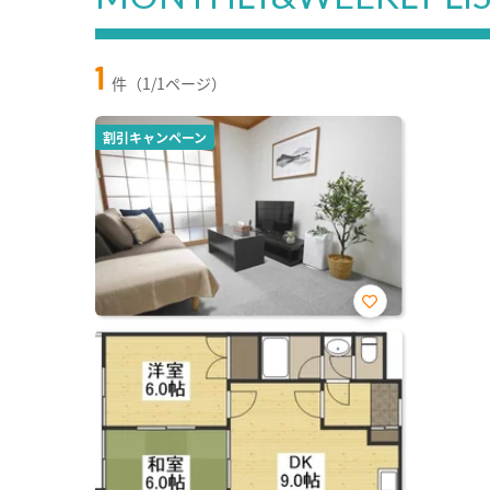
1
件（1/1ページ）
割引キャンペーン
お気
に入
り登
録