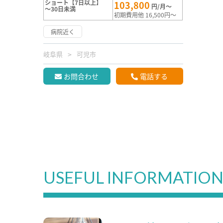
ショート【7日以上】
103,800
円/月～
～30日未満
初期費用他 16,500円～
病院近く
岐阜県
可児市
お問合わせ
電話する
USEFUL INFORMATIO