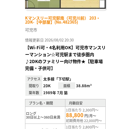
Kマンスリー可児駅南（可児川前） 203・
2DK-【中部屋】(No.482365)
可児市
情報更新日 2026/08/02 20:30
【Wi-Fi可・4名利用OK】可児市マンスリ
ーマンション☆可児駅まで徒歩圏内
♪2DKのファミリー向け物件★【駐車場
完備・子供可】
太多線「下切駅」
アクセス
2DK
38.88m²
間取り
面積
1989年 7月 築
築年数
プラン名・期間
月額目安
1日当たり 2,300円～
ロング
88,800
円/月～
30日以上～360日未満
初期費用他 22,000円～
1日当たり 2,800円～