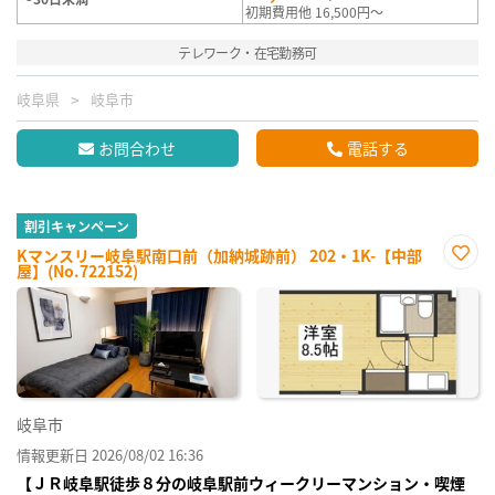
初期費用他 16,500円～
テレワーク・在宅勤務可
岐阜県
岐阜市
お問合わせ
電話する
割引キャンペーン
Kマンスリー岐阜駅南口前（加納城跡前） 202・1K-【中部
屋】(No.722152)
お気
に入
り登
録
岐阜市
情報更新日 2026/08/02 16:36
【ＪＲ岐阜駅徒歩８分の岐阜駅前ウィークリーマンション・喫煙