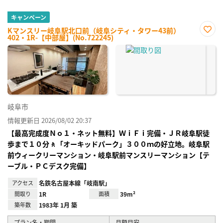
キャンペーン
Kマンスリー岐阜駅北口前（岐阜シティ・タワー43前）
402・1R-【中部屋】(No.722245)
お気
に入
り登
録
岐阜市
情報更新日 2026/08/02 20:37
【最高完成度Ｎｏ１・ネット無料】ＷｉＦｉ完備・ＪＲ岐阜駅徒
歩まで１０分🚶「オーキッドパーク」３００ｍの好立地。岐阜駅
前ウィークリーマンション・岐阜駅前マンスリーマンション【テ
ーブル・ＰＣデスク完備】
アクセス
名鉄名古屋本線「岐南駅」
間取り
1R
面積
39m²
築年数
1983年 1月 築
プラン名・期間
月額目安