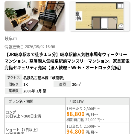
に入
り登
録
岐阜市
情報更新日 2026/08/02 16:56
【JR岐阜駅まで徒歩１５分】岐阜駅前人気駐車場有ウィークリー
マンション、高層階人気岐阜駅前マンスリーマンション。家具家電
完備セキュリティ充実【法人歓迎・Wi-Fi・オートロック完備】
アクセス
名鉄名古屋本線「岐南駅」
間取り
1K
面積
30m²
築年数
2006年 3月 築
プラン名・期間
月額目安
1日当たり 2,300円～
ロング
88,800
円/月～
30日以上～360日未満
初期費用他 22,000円～
1日当たり 2,500円～
ショート【7日以上】
94,800
円/月～
～30日未満