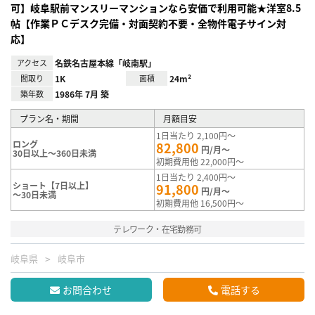
可】岐阜駅前マンスリーマンションなら安価で利用可能★洋室8.5
帖【作業ＰＣデスク完備・対面契約不要・全物件電子サイン対
応】
アクセス
名鉄名古屋本線「岐南駅」
間取り
1K
面積
24m²
築年数
1986年 7月 築
プラン名・期間
月額目安
1日当たり 2,100円～
ロング
82,800
円/月～
30日以上～360日未満
初期費用他 22,000円～
1日当たり 2,400円～
ショート【7日以上】
91,800
円/月～
～30日未満
初期費用他 16,500円～
テレワーク・在宅勤務可
岐阜県
岐阜市
お問合わせ
電話する