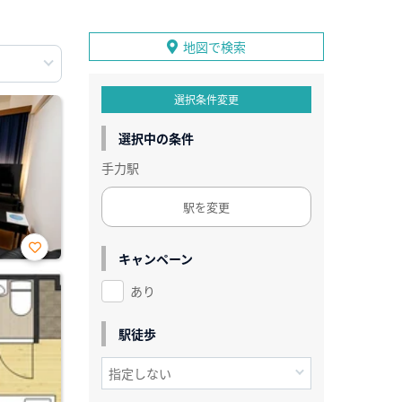
地図で検索
選択条件変更
選択中の条件
手力駅
駅を変更
キャンペーン
お気
に入
あり
り登
録
駅徒歩