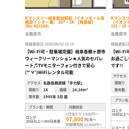
Kマンスリー岐阜那加駅前（イオンモール各
Kマンス
務原インター東） 207・1K-【角部屋】
（イオン
(No.482209)
101・1F
各務原市
各務原市
情報更新日 2026/08/02 10:14
情報更新日 20
【Wi-Fi可・駐車場完備】岐阜各務ヶ原市
【Wi-
ウィークリーマンション★人気のセパレ
お過ごし
ート♬TVモニターフォン付きで安心
です!!
(*‘∀‘)WiFiレンタル可能
アクセス
名鉄各務原線「手力駅」
アクセス
間取り
1K
24.24m²
間取り
面積
築年数
1995年 3月 築
築年数
プラン名
プラン名・期間
月額目安
ロング
1日当たり 2,600円～
30日以上～
ロング
97,800
円/月～
30日以上～360日未満
初期費用他 22,000円～
ショート【