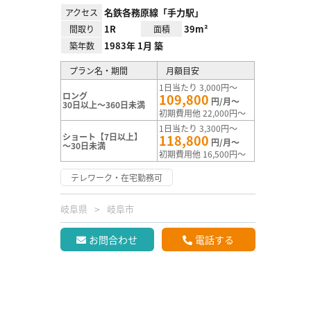
名鉄各務原線「手力駅」
アクセス
1R
39m²
間取り
面積
1983年 1月 築
築年数
プラン名・期間
月額目安
1日当たり 3,000円～
ロング
109,800
円/月～
30日以上～360日未満
初期費用他 22,000円～
1日当たり 3,300円～
ショート【7日以上】
118,800
円/月～
～30日未満
初期費用他 16,500円～
テレワーク・在宅勤務可
岐阜県
岐阜市
お問合わせ
電話する