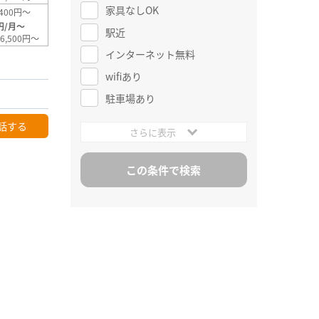
家具なしOK
400円～
円/月～
駅近
6,500円～
インターネット無料
wifiあり
駐車場あり
話する
さらに表示