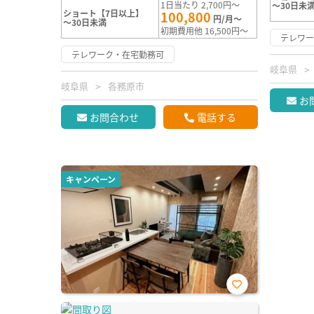
1日当たり 2,700円～
～30日未
ショート【7日以上】
100,800
円/月～
～30日未満
初期費用他 16,500円～
テレワ
テレワーク・在宅勤務可
岐阜県
岐阜県
各務原市
お
お問合わせ
電話する
キャンペーン
お気
に入