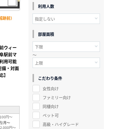
利用人数
城跡前）
部屋面積
前ウィー
阜駅前マ
～
利用可能
完備・対面
応】
こだわり条件
女性向け
²
ファミリー向け
同棲向け
ペット可
100円～
円/月～
高級・ハイグレード
2,000円～