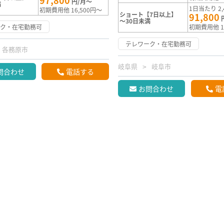
97,800
円/月～
満
1日当たり 2,
初期費用他 16,500円～
ショート【7日以上】
91,800
～30日未満
ーク・在宅勤務可
初期費用他 1
テレワーク・在宅勤務可
各務原市
岐阜県
岐阜市
問合わせ
電話する
お問合わせ
電