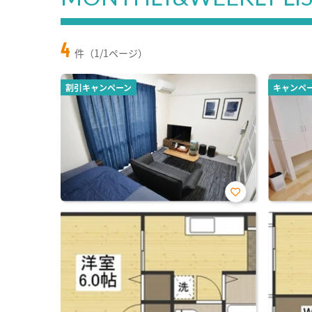
4
件（1/1ページ）
割引キャンペーン
キャンペ
お気
に入
り登
録