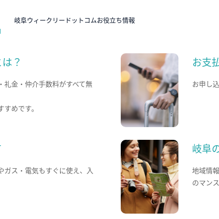
N
岐阜ウィークリードットコムお役立ち情報
とは？
お支
・礼金・仲介手数料がすべて無
お申し
すすめです。
て
岐阜
やガス・電気もすぐに使え、入
地域情
のマン