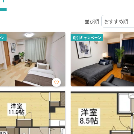
並び順
ーン
割引キャンペーン
お気
に入
り登
録