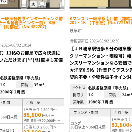
リー岐阜各務原インターチェンジ前
Kマンスリー岐阜駅南口前（加納
モール各務原インター前） B棟
202・1K-【中部屋】(No.722152)
・【角部屋】(No.482207)
岐阜市
情報更新日 2026/08/02 16:36
26/08/02 10:14
【ＪＲ岐阜駅徒歩８分の岐阜駅
Fi可】11帖のお部屋で広々快適に
クリーマンション・喫煙可】岐
いただけます(^^)/駐車場も完備
ンスリーマンションなら安価で
★洋室8.5帖【作業ＰＣデスク
契約不要・全物件電子サイン対
名鉄各務原線「手力駅」
1K
35m²
面積
名鉄各務原線「手力駅」
アクセス
2008年 2月 築
1K
24m
間取り
面積
1986年 7月 築
築年数
・期間
月額目安
1日当たり 2,300円～
プラン名・期間
月額目安
88,800
円/月～
360日未満
1日当たり 2,
初期費用他 22,000円～
ロング
82,800
1日当たり 2,600円～
30日以上～360日未満
7日以上】
初期費用他 2