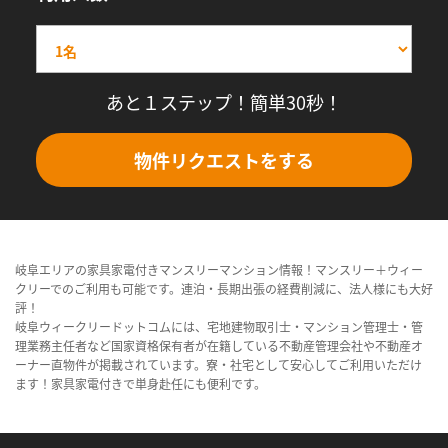
あと１ステップ！簡単30秒！
物件リクエストをする
岐阜エリアの家具家電付きマンスリーマンション情報！マンスリー＋ウィー
クリーでのご利用も可能です。連泊・長期出張の経費削減に、法人様にも大好
評！
岐阜ウィークリードットコムには、宅地建物取引士・マンション管理士・管
理業務主任者など国家資格保有者が在籍している不動産管理会社や不動産オ
ーナー直物件が掲載されています。寮・社宅として安心してご利用いただけ
ます！家具家電付きで単身赴任にも便利です。