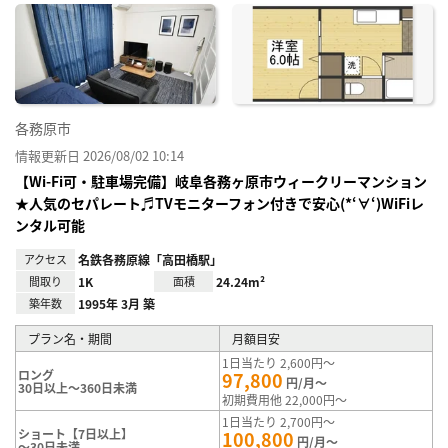
に入
り登
録
各務原市
情報更新日 2026/08/02 10:14
【Wi-Fi可・駐車場完備】岐阜各務ヶ原市ウィークリーマンション
★人気のセパレート♬TVモニターフォン付きで安心(*‘∀‘)WiFiレ
ンタル可能
アクセス
名鉄各務原線「高田橋駅」
間取り
1K
面積
24.24m²
築年数
1995年 3月 築
プラン名・期間
月額目安
1日当たり 2,600円～
ロング
97,800
円/月～
30日以上～360日未満
初期費用他 22,000円～
1日当たり 2,700円～
ショート【7日以上】
100,800
円/月～
～30日未満