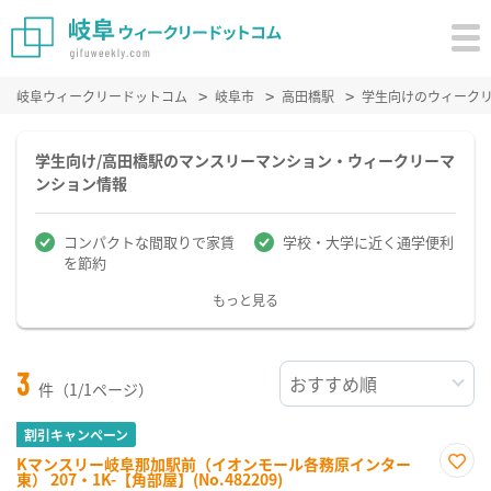
岐阜ウィークリードットコム
岐阜市
高田橋駅
学生向けのウィーク
学生向け/高田橋駅のマンスリーマンション・ウィークリーマ
ンション情報
コンパクトな間取りで家賃
学校・大学に近く通学便利
を節約
もっと見る
3
件（1/1ページ）
割引キャンペーン
Kマンスリー岐阜那加駅前（イオンモール各務原インター
東） 207・1K-【角部屋】(No.482209)
お気