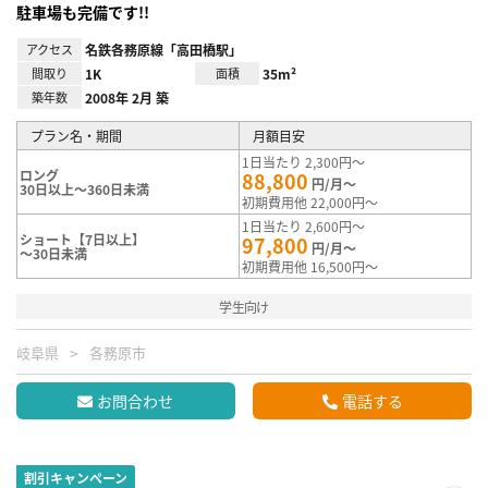
駐車場も完備です!!
アクセス
名鉄各務原線「高田橋駅」
間取り
1K
面積
35m²
築年数
2008年 2月 築
プラン名・期間
月額目安
1日当たり 2,300円～
ロング
88,800
円/月～
30日以上～360日未満
初期費用他 22,000円～
1日当たり 2,600円～
ショート【7日以上】
97,800
円/月～
～30日未満
初期費用他 16,500円～
学生向け
岐阜県
各務原市
お問合わせ
電話する
割引キャンペーン