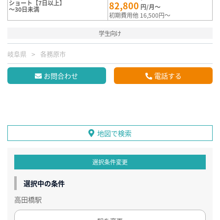
ショート【7日以上】
82,800
円/月～
～30日未満
初期費用他 16,500円～
学生向け
岐阜県
各務原市
お問合わせ
電話する
地図で検索
選択条件変更
選択中の条件
高田橋駅