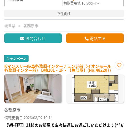
初期費用他 16,500円～
学生向け
岐阜県
各務原市
お問合わせ
電話する
キャンペーン
Kマンスリー岐阜各務原インターチェンジ前（イオンモール
各務原インター前） B棟101・1F・【角部屋】(No.482207)
お気
に入
り登
録
各務原市
情報更新日 2026/08/02 10:14
【Wi-Fi可】11帖のお部屋で広々快適にお過ごしいただけます(^^)/