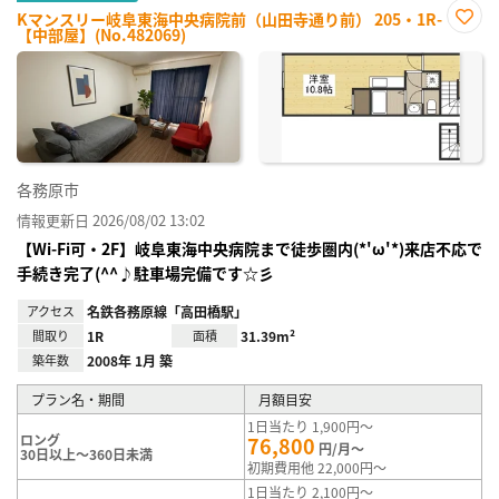
Kマンスリー岐阜東海中央病院前（山田寺通り前） 205・1R-
【中部屋】(No.482069)
お気
に入
り登
録
各務原市
情報更新日 2026/08/02 13:02
【Wi-Fi可・2F】岐阜東海中央病院まで徒歩圏内(*'ω'*)来店不応で
手続き完了(^^♪駐車場完備です☆彡
アクセス
名鉄各務原線「高田橋駅」
間取り
1R
面積
31.39m²
築年数
2008年 1月 築
プラン名・期間
月額目安
1日当たり 1,900円～
ロング
76,800
円/月～
30日以上～360日未満
初期費用他 22,000円～
1日当たり 2,100円～