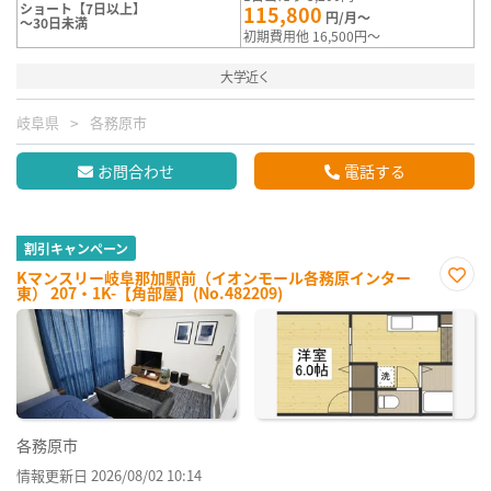
ショート【7日以上】
115,800
円/月～
～30日未満
初期費用他 16,500円～
大学近く
岐阜県
各務原市
お問合わせ
電話する
割引キャンペーン
Kマンスリー岐阜那加駅前（イオンモール各務原インター
東） 207・1K-【角部屋】(No.482209)
お気
に入
り登
録
各務原市
情報更新日 2026/08/02 10:14