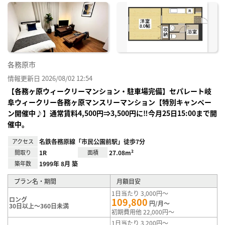
に入
り登
録
各務原市
情報更新日 2026/08/02 12:54
【各務ヶ原ウィークリーマンション・駐車場完備】セパレート岐
阜ウィークリー各務ヶ原マンスリーマンション【特別キャンペー
ン開催中♪】通常賃料4,500円⇒3,500円に‼今月25日15:00まで開
催中。
アクセス
名鉄各務原線「市民公園前駅」徒歩7分
間取り
1R
面積
27.08m²
築年数
1999年 8月 築
プラン名・期間
月額目安
1日当たり 3,000円～
ロング
109,800
円/月～
30日以上～360日未満
初期費用他 22,000円～
1日当たり 3,200円～