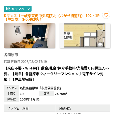
割引キャンペーン
Kマンスリー岐阜東海中央病院北（おがせ街道前） 102・1R-
【中部屋】(No.482067)
お気
に入
り登
録
各務原市
情報更新日 2026/08/02 17:19
【来店不要・Wi-Fi可】敷金/礼金/仲介手数料/光熱費０円保証人不
要。【岐阜】各務原市ウィークリーマンション♪電子サイン対
応！【駐車場完備】
アクセス
名鉄各務原線「市民公園前駅」
間取り
1R
面積
26.76m²
築年数
2008年 8月 築
プラン名・期間
月額目安