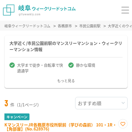
岐阜ウィークリードットコム
各務原市
市民公園前駅
大学近くのウ
大学近く/市民公園前駅のマンスリーマンション・ウィークリ
ーマンション情報
大学まで徒歩・自転車で快
静かな環境
適通学
もっと見る
3
件（1/1ページ）
キャンペーン
KマンスリーJR各務原市役所駅前（学びの森前） 101・1R・
【角部屋】(No.628976)
お気