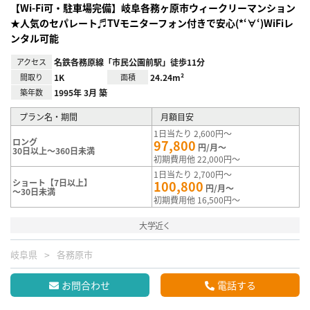
【Wi-Fi可・駐車場完備】岐阜各務ヶ原市ウィークリーマンション
★人気のセパレート♬TVモニターフォン付きで安心(*‘∀‘)WiFiレ
ンタル可能
アクセス
名鉄各務原線「市民公園前駅」徒歩11分
間取り
1K
面積
24.24m²
築年数
1995年 3月 築
プラン名・期間
月額目安
1日当たり 2,600円～
ロング
97,800
円/月～
30日以上～360日未満
初期費用他 22,000円～
1日当たり 2,700円～
ショート【7日以上】
100,800
円/月～
～30日未満
初期費用他 16,500円～
大学近く
岐阜県
各務原市
お問合わせ
電話する