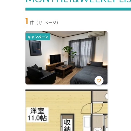
1
件（1/1ページ）
キャンペーン
お気
に入
り登
録