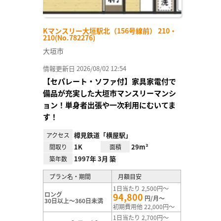
Kマンスリー大垣駅北（156号線前） 210・
210(No.782276)
大垣市
情報更新日 2026/08/02 12:54
【セパレート・ソファ付】家具家電付で
備品が充実した大垣市マンスリーマンシ
ョン！単身者出張や一次利用にむいてま
す！
樽見鉄道「横屋駅」
アクセス
1K
29m²
間取り
面積
1997年 3月 築
築年数
プラン名・期間
月額目安
1日当たり 2,500円～
ロング
94,800
円/月～
30日以上～360日未満
初期費用他 22,000円～
1日当たり 2,700円～