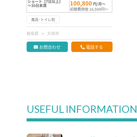
ショート【7日以上】
100,800
円/月～
～30日未満
初期費用他 16,500円～
風呂･トイレ別
岐阜県
大垣市
お問合わせ
電話する
USEFUL INFORMATIO