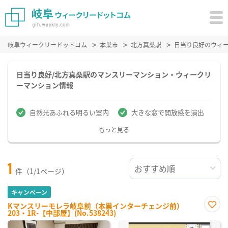
岐阜ウィークリードットコム
本巣市
北方真桑駅
日当り良好のウィ
日当り良好/北方真桑駅のマンスリーマンション・ウィークリ
ーマンション情報
自然光あふれる明るい室内
大きな窓で開放感を演出
もっと見る
1
件（1/1ページ）
キャンペーン
Kマンスリーモレラ岐阜前（本巣インターチェンジ前）
203・1R-【中部屋】(No.538243)
お気
に入