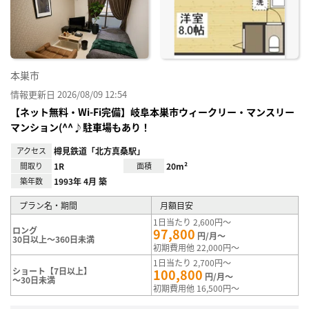
り登
録
本巣市
情報更新日 2026/08/09 12:54
【ネット無料・Wi-Fi完備】岐阜本巣市ウィークリー・マンスリー
マンション(^^♪駐車場もあり！
アクセス
樽見鉄道「北方真桑駅」
間取り
1R
面積
20m²
築年数
1993年 4月 築
プラン名・期間
月額目安
1日当たり 2,600円～
ロング
97,800
円/月～
30日以上～360日未満
初期費用他 22,000円～
1日当たり 2,700円～
ショート【7日以上】
100,800
円/月～
～30日未満
初期費用他 16,500円～