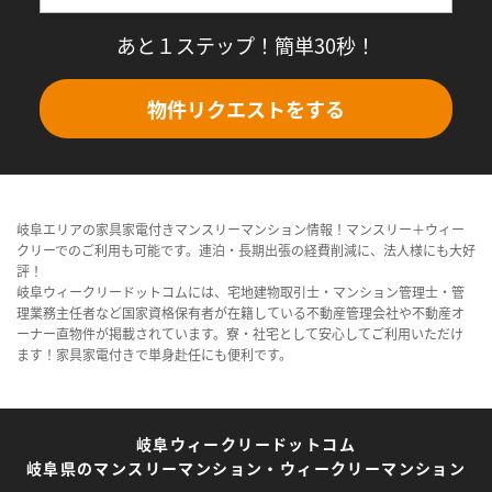
あと１ステップ！簡単30秒！
物件リクエストをする
岐阜エリアの家具家電付きマンスリーマンション情報！マンスリー＋ウィー
クリーでのご利用も可能です。連泊・長期出張の経費削減に、法人様にも大好
評！
岐阜ウィークリードットコムには、宅地建物取引士・マンション管理士・管
理業務主任者など国家資格保有者が在籍している不動産管理会社や不動産オ
ーナー直物件が掲載されています。寮・社宅として安心してご利用いただけ
ます！家具家電付きで単身赴任にも便利です。
岐阜ウィークリードットコム
岐阜県のマンスリーマンション・ウィークリーマンション