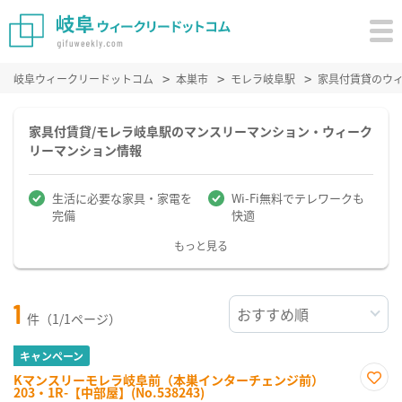
岐阜ウィークリードットコム
本巣市
モレラ岐阜駅
家具付賃貸のウ
家具付賃貸/モレラ岐阜駅のマンスリーマンション・ウィーク
リーマンション情報
生活に必要な家具・家電を
Wi-Fi無料でテレワークも
完備
快適
もっと見る
1
件（1/1ページ）
キャンペーン
Kマンスリーモレラ岐阜前（本巣インターチェンジ前）
203・1R-【中部屋】(No.538243)
お気