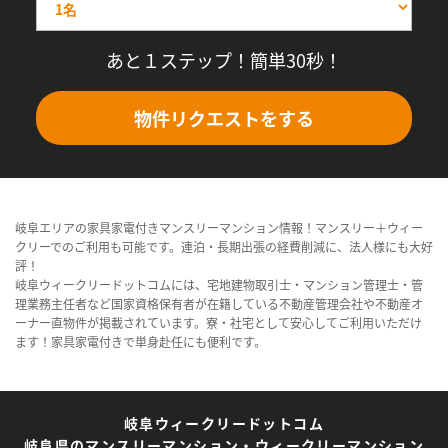
あと１ステップ！簡単30秒！
物件リクエストをする
岐阜エリアの家具家電付きマンスリーマンション情報！マンスリー＋ウィー
クリーでのご利用も可能です。連泊・長期出張の経費削減に、法人様にも大好
評！
岐阜ウィークリードットコムには、宅地建物取引士・マンション管理士・管
理業務主任者など国家資格保有者が在籍している不動産管理会社や不動産オ
ーナー直物件が掲載されています。寮・社宅として安心してご利用いただけ
ます！家具家電付きで単身赴任にも便利です。
岐阜ウィークリードットコム
岐阜県のマンスリーマンション・ウィークリーマンション