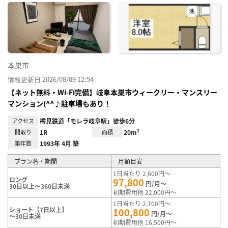
に入
り登
録
本巣市
情報更新日 2026/08/09 12:54
【ネット無料・Wi-Fi完備】岐阜本巣市ウィークリー・マンスリー
マンション(^^♪駐車場もあり！
アクセス
樽見鉄道「モレラ岐阜駅」徒歩6分
間取り
1R
面積
20m²
築年数
1993年 4月 築
プラン名・期間
月額目安
1日当たり 2,600円～
ロング
97,800
円/月～
30日以上～360日未満
初期費用他 22,000円～
1日当たり 2,700円～
ショート【7日以上】
100,800
円/月～
～30日未満
初期費用他 16,500円～