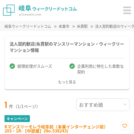
岐阜ウィークリードットコム
本巣市
糸貫駅
法人契約歓迎のウィー
法人契約歓迎/糸貫駅のマンスリーマンション・ウィークリー
マンション情報
経理処理がスムーズ
企業利用に特化した柔軟な
契約
もっと見る
1
件（1/1ページ）
キャンペーン
Kマンスリーモレラ岐阜前（本巣インターチェンジ前）
203・1R-【中部屋】(No.538243)
お気