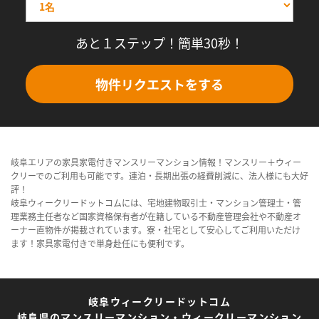
あと１ステップ！簡単30秒！
物件リクエストをする
岐阜エリアの家具家電付きマンスリーマンション情報！マンスリー＋ウィー
クリーでのご利用も可能です。連泊・長期出張の経費削減に、法人様にも大好
評！
岐阜ウィークリードットコムには、宅地建物取引士・マンション管理士・管
理業務主任者など国家資格保有者が在籍している不動産管理会社や不動産オ
ーナー直物件が掲載されています。寮・社宅として安心してご利用いただけ
ます！家具家電付きで単身赴任にも便利です。
岐阜ウィークリードットコム
岐阜県のマンスリーマンション・ウィークリーマンション