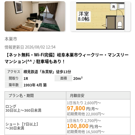
に入
り登
録
本巣市
情報更新日 2026/08/02 12:54
【ネット無料・Wi-Fi完備】岐阜本巣市ウィークリー・マンスリー
マンション(^^♪駐車場もあり！
アクセス
樽見鉄道「糸貫駅」徒歩13分
間取り
1R
面積
20m²
築年数
1993年 4月 築
プラン名・期間
月額目安
1日当たり 2,600円～
ロング
97,800
円/月～
30日以上～360日未満
初期費用他 22,000円～
1日当たり 2,700円～
ショート【7日以上】
100,800
円/月～
～30日未満
初期費用他 16,500円～