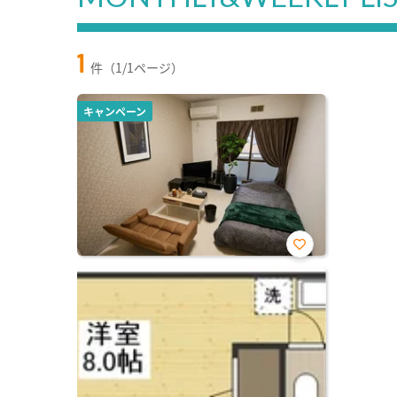
1
件（1/1ページ）
キャンペーン
お気
に入
り登
録