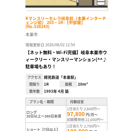
Kマンスリーモレラ岐阜前（本巣インターチ
ェンジ前） 203・1R-【中部屋】
(No.538243)
本巣市
情報更新日 2026/08/02 12:54
【ネット無料・Wi-Fi完備】岐阜本巣市ウ
ィークリー・マンスリーマンション(^^♪
駐車場もあり！
樽見鉄道「本巣駅」
アクセス
1R
20m²
間取り
面積
1993年 4月 築
築年数
プラン名・期間
月額目安
1日当たり 2,600円～
ロング
97,800
円/月～
30日以上～360日未満
初期費用他 22,000円～
1日当たり 2,700円～
ショート【7日以上】