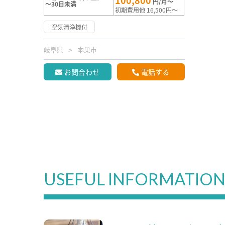
100,800
円/月～
～30日未満
初期費用他 16,500円～
空気清浄機付
岐阜県
本巣市
お問合わせ
電話する
USEFUL INFORMATIO