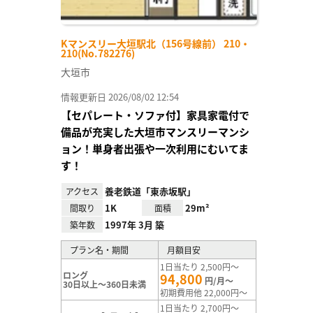
Kマンスリー大垣駅北（156号線前） 210・
210(No.782276)
大垣市
情報更新日 2026/08/02 12:54
【セパレート・ソファ付】家具家電付で
備品が充実した大垣市マンスリーマンシ
ョン！単身者出張や一次利用にむいてま
す！
養老鉄道「東赤坂駅」
アクセス
1K
29m²
間取り
面積
1997年 3月 築
築年数
プラン名・期間
月額目安
1日当たり 2,500円～
ロング
94,800
円/月～
30日以上～360日未満
初期費用他 22,000円～
1日当たり 2,700円～