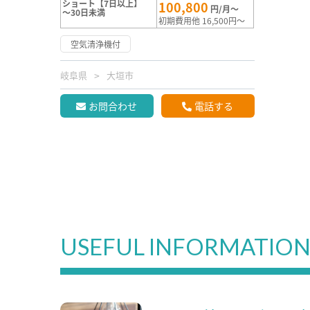
ショート【7日以上】
100,800
円/月～
～30日未満
初期費用他 16,500円～
空気清浄機付
岐阜県
大垣市
お問合わせ
電話する
USEFUL INFORMATIO