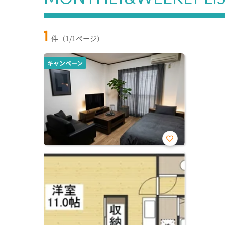
1
件（1/1ページ）
キャンペーン
お気
に入
り登
録