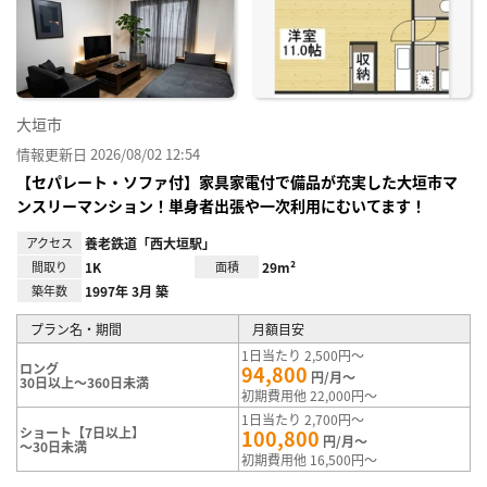
に入
り登
録
大垣市
情報更新日 2026/08/02 12:54
【セパレート・ソファ付】家具家電付で備品が充実した大垣市マ
ンスリーマンション！単身者出張や一次利用にむいてます！
アクセス
養老鉄道「西大垣駅」
間取り
1K
面積
29m²
築年数
1997年 3月 築
プラン名・期間
月額目安
1日当たり 2,500円～
ロング
94,800
円/月～
30日以上～360日未満
初期費用他 22,000円～
1日当たり 2,700円～
ショート【7日以上】
100,800
円/月～
～30日未満
初期費用他 16,500円～