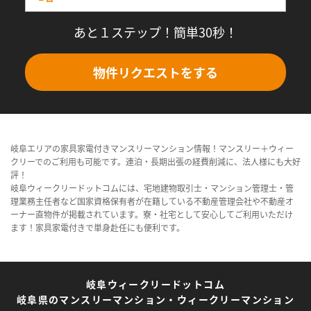
あと１ステップ！簡単30秒！
物件リクエストをする
岐阜エリアの家具家電付きマンスリーマンション情報！マンスリー＋ウィー
クリーでのご利用も可能です。連泊・長期出張の経費削減に、法人様にも大好
評！
岐阜ウィークリードットコムには、宅地建物取引士・マンション管理士・管
理業務主任者など国家資格保有者が在籍している不動産管理会社や不動産オ
ーナー直物件が掲載されています。寮・社宅として安心してご利用いただけ
ます！家具家電付きで単身赴任にも便利です。
岐阜ウィークリードットコム
岐阜県のマンスリーマンション・ウィークリーマンション