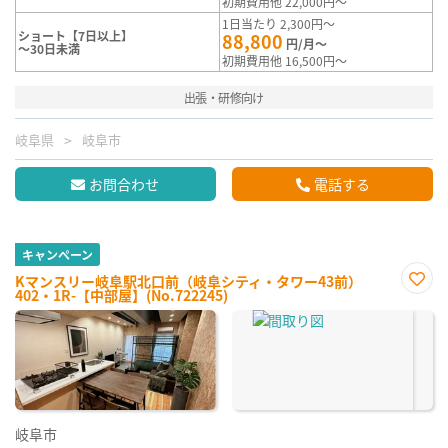
初期費用他 22,000円～
1日当たり 2,300円～
ショート【7日以上】
88,800
円/月～
～30日未満
初期費用他 16,500円～
出張・研修向け
岐阜県
岐阜市
お問合わせ
電話する
キャンペーン
Kマンスリー岐阜駅北口前（岐阜シティ・タワー43前）
402・1R-【中部屋】(No.722245)
お気
に入
り登
録
岐阜市