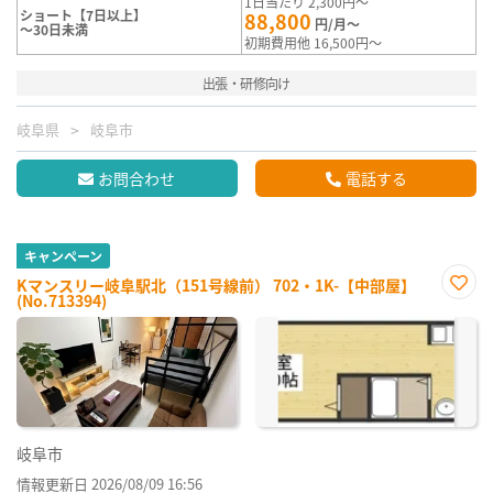
1日当たり 2,300円～
ショート【7日以上】
88,800
円/月～
～30日未満
初期費用他 16,500円～
出張・研修向け
岐阜県
岐阜市
お問合わせ
電話する
キャンペーン
Kマンスリー岐阜駅北（151号線前） 702・1K-【中部屋】
(No.713394)
お気
に入
り登
録
岐阜市
情報更新日 2026/08/09 16:56