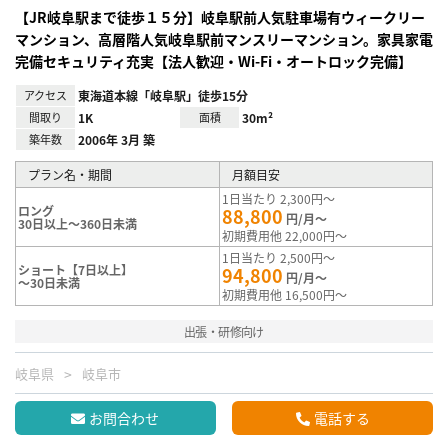
【JR岐阜駅まで徒歩１５分】岐阜駅前人気駐車場有ウィークリー
マンション、高層階人気岐阜駅前マンスリーマンション。家具家電
完備セキュリティ充実【法人歓迎・Wi-Fi・オートロック完備】
アクセス
東海道本線「岐阜駅」徒歩15分
間取り
1K
面積
30m²
築年数
2006年 3月 築
プラン名・期間
月額目安
1日当たり 2,300円～
ロング
88,800
円/月～
30日以上～360日未満
初期費用他 22,000円～
1日当たり 2,500円～
ショート【7日以上】
94,800
円/月～
～30日未満
初期費用他 16,500円～
出張・研修向け
岐阜県
岐阜市
お問合わせ
電話する