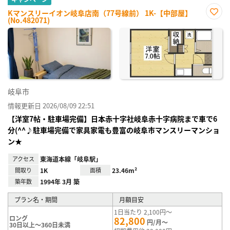
Kマンスリーイオン岐阜店南（77号線前） 1K-【中部屋】
(No.482071)
お気
に入
り登
録
岐阜市
情報更新日 2026/08/09 22:51
【洋室7帖・駐車場完備】日本赤十字社岐阜赤十字病院まで車で6
分(^^♪駐車場完備で家具家電も豊富の岐阜市マンスリーマンショ
ン★
アクセス
東海道本線「岐阜駅」
間取り
1K
面積
23.46m²
築年数
1994年 3月 築
プラン名・期間
月額目安
1日当たり 2,100円～
ロング
82,800
円/月～
30日以上～360日未満