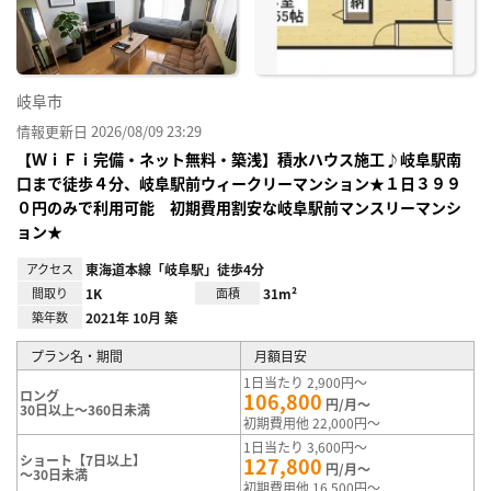
録
岐阜市
情報更新日 2026/08/09 23:29
【ＷｉＦｉ完備・ネット無料・築浅】積水ハウス施工♪岐阜駅南
口まで徒歩４分、岐阜駅前ウィークリーマンション★１日３９９
０円のみで利用可能 初期費用割安な岐阜駅前マンスリーマンシ
ョン★
アクセス
東海道本線「岐阜駅」徒歩4分
間取り
1K
面積
31m²
築年数
2021年 10月 築
プラン名・期間
月額目安
1日当たり 2,900円～
ロング
106,800
円/月～
30日以上～360日未満
初期費用他 22,000円～
1日当たり 3,600円～
ショート【7日以上】
127,800
円/月～
～30日未満
初期費用他 16,500円～