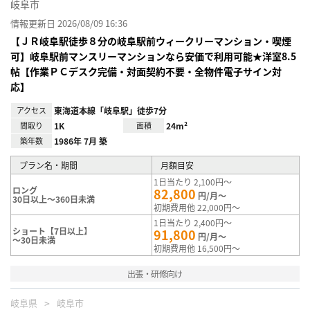
岐阜市
情報更新日 2026/08/09 16:36
【ＪＲ岐阜駅徒歩８分の岐阜駅前ウィークリーマンション・喫煙
可】岐阜駅前マンスリーマンションなら安価で利用可能★洋室8.5
帖【作業ＰＣデスク完備・対面契約不要・全物件電子サイン対
応】
アクセス
東海道本線「岐阜駅」徒歩7分
間取り
1K
面積
24m²
築年数
1986年 7月 築
プラン名・期間
月額目安
1日当たり 2,100円～
ロング
82,800
円/月～
30日以上～360日未満
初期費用他 22,000円～
1日当たり 2,400円～
ショート【7日以上】
91,800
円/月～
～30日未満
初期費用他 16,500円～
出張・研修向け
岐阜県
岐阜市