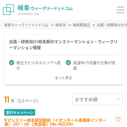
岐阜ウィークリードットコム
岐阜市
岐阜駅周辺
出張・研修向けの
出張・研修向け/岐阜駅のマンスリーマンション・ウィークリ
ーマンション情報
駅近でビジネスエリアへ直
高速Wi-Fi完備で仕事が快
行
適
もっと見る
11
件（1/1ページ）
割引キャンペーン
Kマンスリー岐阜那加駅前（イオンモール各務原インター
東） 207・1K-【角部屋】(No.482209)
お気