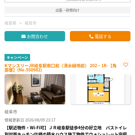
出張・研修向け
岐阜県
岐阜市
お問合わせ
電話する
キャンペーン
KマンスリーJR岐阜駅南口前（清水緑地前） 202・1R-【角
部屋】(No.550982)
お気
に入
り登
録
岐阜市
情報更新日 2026/08/09 23:17
【駅近物件・Wi-Fi可】ＪＲ岐阜駅徒歩4分の好立地 バストイレ
別対面キッチン仕様の積水ハウス施工物件でウォシュレット完備