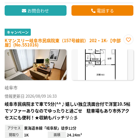
お問合わせ
電話する
キャンペーン
Kマンスリー岐阜市民病院東（157号線前） 202・1K-【中部
屋】(No.551016)
お気
に入
り登
録
岐阜市
情報更新日 2026/08/09 16:33
岐阜市民病院まで車で5分(^^♪嬉しい独立洗面台付で洋室10.5帖
でソファーありなのでゆったりと過ごせ 駐車場もあり市外アク
セスにも便利！★収納もバッチリ☆彡
アクセス
東海道本線「岐阜駅」徒歩12分
間取り
1K
面積
24.24m²