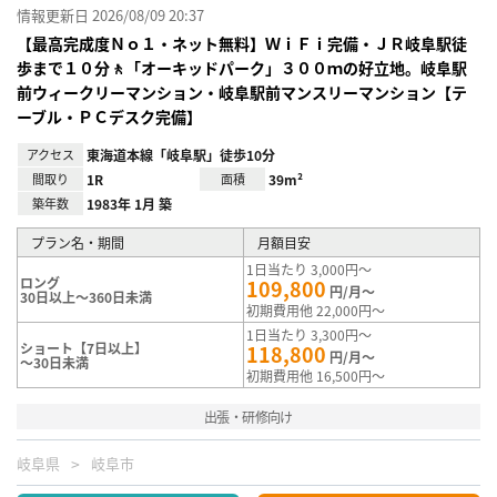
情報更新日 2026/08/09 20:37
【最高完成度Ｎｏ１・ネット無料】ＷｉＦｉ完備・ＪＲ岐阜駅徒
歩まで１０分🚶「オーキッドパーク」３００ｍの好立地。岐阜駅
前ウィークリーマンション・岐阜駅前マンスリーマンション【テ
ーブル・ＰＣデスク完備】
アクセス
東海道本線「岐阜駅」徒歩10分
間取り
1R
面積
39m²
築年数
1983年 1月 築
プラン名・期間
月額目安
1日当たり 3,000円～
ロング
109,800
円/月～
30日以上～360日未満
初期費用他 22,000円～
1日当たり 3,300円～
ショート【7日以上】
118,800
円/月～
～30日未満
初期費用他 16,500円～
出張・研修向け
岐阜県
岐阜市