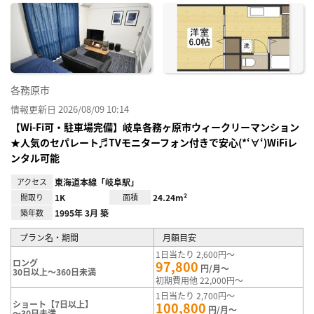
に入
り登
録
各務原市
情報更新日 2026/08/09 10:14
【Wi-Fi可・駐車場完備】岐阜各務ヶ原市ウィークリーマンション
★人気のセパレート♬TVモニターフォン付きで安心(*‘∀‘)WiFiレ
ンタル可能
アクセス
東海道本線「岐阜駅」
間取り
1K
面積
24.24m²
築年数
1995年 3月 築
プラン名・期間
月額目安
1日当たり 2,600円～
ロング
97,800
円/月～
30日以上～360日未満
初期費用他 22,000円～
1日当たり 2,700円～
ショート【7日以上】
100,800
円/月～
～30日未満