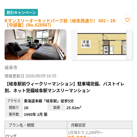
割引キャンペーン
Kマンスリーオーキッドパーク前（岐阜西通り） 602・1K-
【中部屋】(No.628987)
お気
に入
り登
録
岐阜市
情報更新日 2026/08/09 16:55
【岐阜駅前ウィークリーマンション】駐車場完備、バストイレ
別、ネット完備岐阜駅マンスリーマンション
アクセス
東海道本線「岐阜駅」徒歩5分
間取り
1K
面積
25.92m²
築年数
1990年 2月 築
プラン名・期間
月額目安
1日当たり 2,200円～
ロング