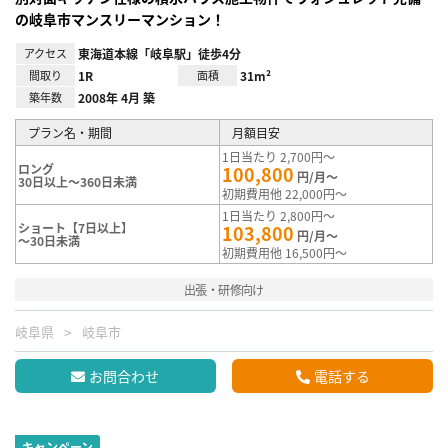
の岐阜市マンスリーマンション！
アクセス
東海道本線「岐阜駅」徒歩4分
間取り
1R
面積
31m²
築年数
2008年 4月 築
プラン名・期間
月額目安
1日当たり 2,700円～
ロング
100,800
円/月～
30日以上～360日未満
初期費用他 22,000円～
1日当たり 2,800円～
ショート【7日以上】
103,800
円/月～
～30日未満
初期費用他 16,500円～
出張・研修向け
岐阜県
岐阜市
お問合わせ
電話する
キャンペーン