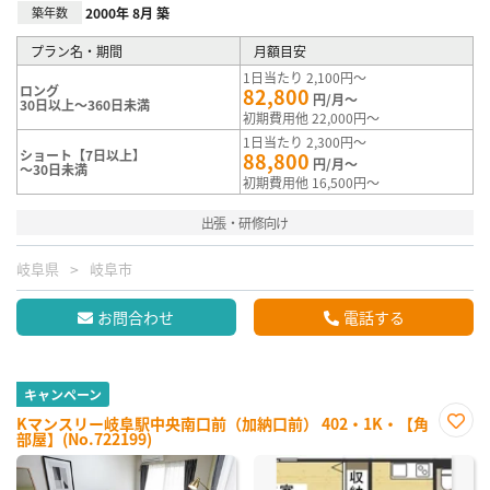
築年数
2000年 8月 築
プラン名・期間
月額目安
1日当たり 2,100円～
ロング
82,800
円/月～
30日以上～360日未満
初期費用他 22,000円～
1日当たり 2,300円～
ショート【7日以上】
88,800
円/月～
～30日未満
初期費用他 16,500円～
出張・研修向け
岐阜県
岐阜市
お問合わせ
電話する
キャンペーン
Kマンスリー岐阜駅中央南口前（加納口前） 402・1K・【角
部屋】(No.722199)
お気
に入
り登