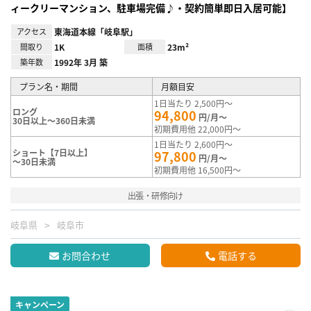
ィークリーマンション、駐車場完備♪・契約簡単即日入居可能】
アクセス
東海道本線「岐阜駅」
間取り
1K
面積
23m²
築年数
1992年 3月 築
プラン名・期間
月額目安
1日当たり 2,500円～
ロング
94,800
円/月～
30日以上～360日未満
初期費用他 22,000円～
1日当たり 2,600円～
ショート【7日以上】
97,800
円/月～
～30日未満
初期費用他 16,500円～
出張・研修向け
岐阜県
岐阜市
お問合わせ
電話する
キャンペーン