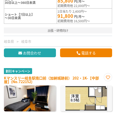
85,800
円/月～
30日以上～360日未満
初期費用他 22,000円～
1日当たり 2,400円～
ショート【7日以上】
91,800
円/月～
～30日未満
初期費用他 16,500円～
出張・研修向け
岐阜県
岐阜市
お問合わせ
電話する
割引キャンペーン
Kマンスリー岐阜駅南口前（加納城跡前） 202・1K-【中部
屋】(No.722152)
お気
に入
り登
録