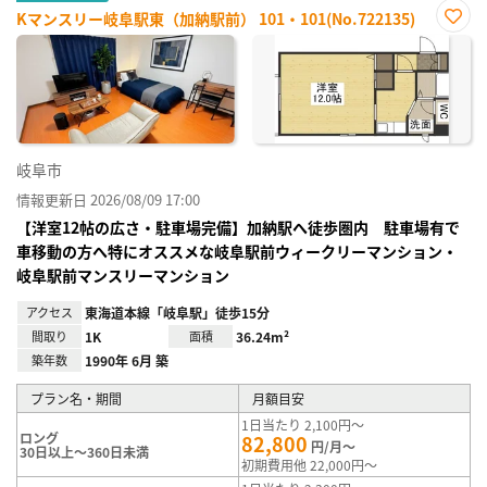
Kマンスリー岐阜駅東（加納駅前） 101・101(No.722135)
お気
に入
り登
録
岐阜市
情報更新日 2026/08/09 17:00
【洋室12帖の広さ・駐車場完備】加納駅へ徒歩圏内 駐車場有で
車移動の方へ特にオススメな岐阜駅前ウィークリーマンション・
岐阜駅前マンスリーマンション
アクセス
東海道本線「岐阜駅」徒歩15分
間取り
1K
面積
36.24m²
築年数
1990年 6月 築
プラン名・期間
月額目安
1日当たり 2,100円～
ロング
82,800
円/月～
30日以上～360日未満
初期費用他 22,000円～