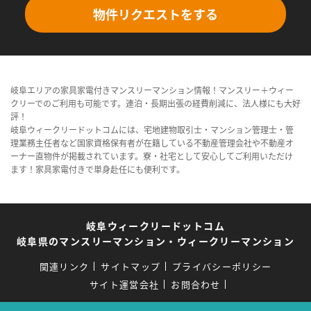
物件リクエストをする
岐阜エリアの家具家電付きマンスリーマンション情報！マンスリー＋ウィー
クリーでのご利用も可能です。連泊・長期出張の経費削減に、法人様にも大好
評！
岐阜ウィークリードットコムには、宅地建物取引士・マンション管理士・管
理業務主任者など国家資格保有者が在籍している不動産管理会社や不動産オ
ーナー直物件が掲載されています。寮・社宅として安心してご利用いただけ
ます！家具家電付きで単身赴任にも便利です。
岐阜ウィークリードットコム
岐阜県のマンスリーマンション・ウィークリーマンション
関連リンク
サイトマップ
プライバシーポリシー
サイト運営会社
お問合わせ