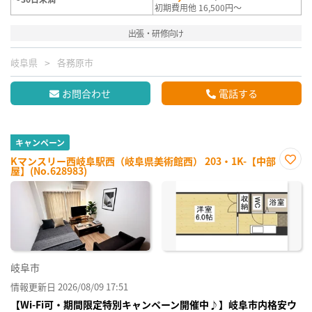
初期費用他 16,500円～
出張・研修向け
岐阜県
各務原市
お問合わせ
電話する
キャンペーン
Kマンスリー西岐阜駅西（岐阜県美術館西） 203・1K-【中部
屋】(No.628983)
お気
に入
り登
録
岐阜市
情報更新日 2026/08/09 17:51
【Wi-Fi可・期間限定特別キャンペーン開催中♪】岐阜市内格安ウ