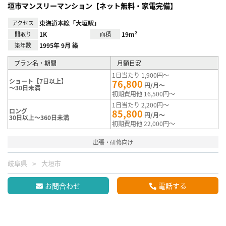
垣市マンスリーマンション【ネット無料・家電完備】
アクセス
東海道本線「大垣駅」
間取り
1K
面積
19m²
築年数
1995年 9月 築
プラン名・期間
月額目安
1日当たり 1,900円～
ショート【7日以上】
76,800
円/月～
～30日未満
初期費用他 16,500円～
1日当たり 2,200円～
ロング
85,800
円/月～
30日以上～360日未満
初期費用他 22,000円～
出張・研修向け
岐阜県
大垣市
お問合わせ
電話する