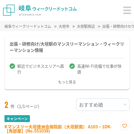
岐阜ウィークリードットコム
大垣市
大垣駅周辺
出張・研修向けの
出張・研修向け/大垣駅のマンスリーマンション・ウィークリ
ーマンション情報
駅近でビジネスエリアへ直
高速Wi-Fi完備で仕事が快
行
適
もっと見る
2
件（1/1ページ）
キャンペーン
Kマンスリー大垣徳洲会病院前（大垣駅南） A103・1DK-
【角部屋】(No.551038)
お気