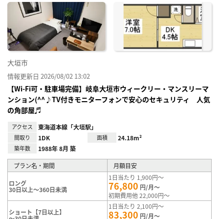
に入
り登
録
大垣市
情報更新日 2026/08/02 13:02
【Wi-Fi可・駐車場完備】岐阜大垣市ウィークリー・マンスリーマ
ンション(^^♪TV付きモニターフォンで安心のセキュリティ 人気
の角部屋♬
アクセス
東海道本線「大垣駅」
間取り
1DK
面積
24.18m²
築年数
1988年 8月 築
プラン名・期間
月額目安
1日当たり 1,900円～
ロング
76,800
円/月～
30日以上～360日未満
初期費用他 22,000円～
1日当たり 2,100円～
ショート【7日以上】
83,300
円/月～
～30日未満