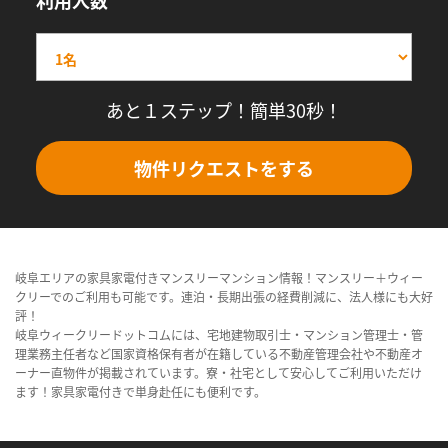
利用人数
あと１ステップ！簡単30秒！
物件リクエストをする
岐阜エリアの家具家電付きマンスリーマンション情報！マンスリー＋ウィー
クリーでのご利用も可能です。連泊・長期出張の経費削減に、法人様にも大好
評！
岐阜ウィークリードットコムには、宅地建物取引士・マンション管理士・管
理業務主任者など国家資格保有者が在籍している不動産管理会社や不動産オ
ーナー直物件が掲載されています。寮・社宅として安心してご利用いただけ
ます！家具家電付きで単身赴任にも便利です。