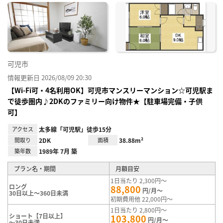
に入
り登
録
可児市
情報更新日 2026/08/09 20:30
【Wi-Fi可・4名利用OK】可児市マンスリーマンション☆可児駅ま
で徒歩圏内♪2DKのファミリー向け物件★【駐車場完備・子供
可】
アクセス
太多線「可児駅」徒歩15分
間取り
2DK
面積
38.88m²
築年数
1989年 7月 築
プラン名・期間
月額目安
1日当たり 2,300円～
ロング
88,800
円/月～
30日以上～360日未満
初期費用他 22,000円～
1日当たり 2,800円～
ショート【7日以上】
103,800
円/月～
～30日未満