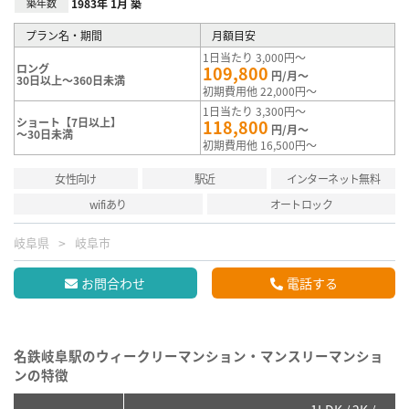
築年数
1983年 1月 築
プラン名・期間
月額目安
1日当たり 3,000円～
ロング
109,800
円/月～
30日以上～360日未満
初期費用他 22,000円～
1日当たり 3,300円～
ショート【7日以上】
118,800
円/月～
～30日未満
初期費用他 16,500円～
女性向け
駅近
インターネット無料
wifiあり
オートロック
岐阜県
岐阜市
お問合わせ
電話する
名鉄岐阜駅のウィークリーマンション・マンスリーマンショ
ンの特徴