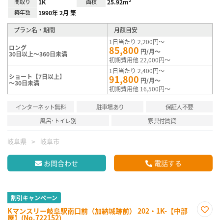
間取り
1K
面積
25.92m²
築年数
1990年 2月 築
プラン名・期間
月額目安
1日当たり 2,200円～
ロング
85,800
円/月～
30日以上～360日未満
初期費用他 22,000円～
1日当たり 2,400円～
ショート【7日以上】
91,800
円/月～
～30日未満
初期費用他 16,500円～
インターネット無料
駐車場あり
保証人不要
風呂･トイレ別
家具付賃貸
岐阜県
岐阜市
お問合わせ
電話する
割引キャンペーン
Kマンスリー岐阜駅南口前（加納城跡前） 202・1K-【中部
屋】(No.722152)