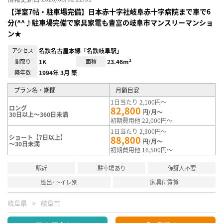
【洋室7帖・駐車場完備】日本赤十字社岐阜赤十字病院まで車で6
分(^^♪駐車場完備で家具家電も豊富の岐阜市マンスリーマンショ
ン★
アクセス
名鉄名古屋本線「名鉄岐阜駅」
間取り
1K
面積
23.46m²
築年数
1994年 3月 築
プラン名・期間
月額目安
1日当たり 2,100円～
ロング
82,800
円/月～
30日以上～360日未満
初期費用他 22,000円～
1日当たり 2,300円～
ショート【7日以上】
88,800
円/月～
～30日未満
初期費用他 16,500円～
駅近
駐車場あり
保証人不要
風呂･トイレ別
家具付賃貸
岐阜県
岐阜市