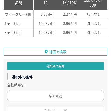
1LDK / 2K /
2
期間
1R
1K / 1DK
2DK
ウィークリー利用
2.6万円
2.27万円
該当なし
1ヶ月利用
10.53万円
8.96万円
該当なし
3ヶ月利用
10.53万円
8.96万円
該当なし
地図で検索
選択条件変更
選択中の条件
名鉄岐阜駅
駅を変更
さらに表示