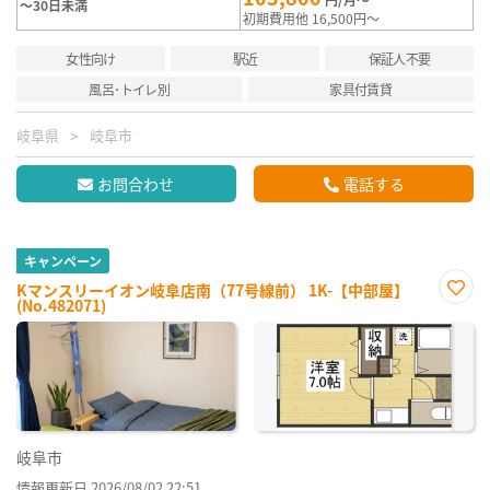
～30日未満
初期費用他 16,500円～
女性向け
駅近
保証人不要
風呂･トイレ別
家具付賃貸
岐阜県
岐阜市
お問合わせ
電話する
キャンペーン
Kマンスリーイオン岐阜店南（77号線前） 1K-【中部屋】
(No.482071)
お気
に入
り登
録
岐阜市
情報更新日 2026/08/02 22:51