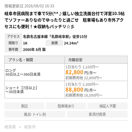
情報更新日 2026/08/02 16:33
岐阜市民病院まで車で5分(^^♪嬉しい独立洗面台付で洋室10.5帖
でソファーありなのでゆったりと過ごせ 駐車場もあり市外アク
セスにも便利！★収納もバッチリ☆彡
アクセス
名鉄名古屋本線「名鉄岐阜駅」徒歩15分
間取り
1K
面積
24.24m²
築年数
2000年 8月 築
プラン名・期間
月額目安
1日当たり 2,100円～
ロング
82,800
円/月～
30日以上～360日未満
初期費用他 22,000円～
1日当たり 2,300円～
ショート【7日以上】
88,800
円/月～
～30日未満
初期費用他 16,500円～
駅近
駐車場あり
保証人不要
風呂･トイレ別
家具付賃貸
岐阜県
岐阜市