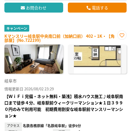
お問合わせ
電話する
キャンペーン
Kマンスリー岐阜駅中央南口前（加納口前） 402・1K・【角
部屋】(No.722199)
お気
に入
り登
録
岐阜市
情報更新日 2026/08/02 23:29
【ＷｉＦｉ完備・ネット無料・築浅】積水ハウス施工♪岐阜駅南
口まで徒歩４分、岐阜駅前ウィークリーマンション★１日３９９
０円のみで利用可能 初期費用割安な岐阜駅前マンスリーマンシ
ョン★
アクセス
名鉄各務原線「名鉄岐阜駅」徒歩9分