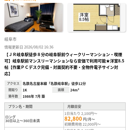
お気
に入
り登
録
岐阜市
情報更新日 2026/08/02 16:36
【ＪＲ岐阜駅徒歩８分の岐阜駅前ウィークリーマンション・喫煙
可】岐阜駅前マンスリーマンションなら安価で利用可能★洋室8.5
帖【作業ＰＣデスク完備・対面契約不要・全物件電子サイン対
応】
アクセス
名鉄名古屋本線「名鉄岐阜駅」徒歩12分
間取り
1K
面積
24m²
築年数
1986年 7月 築
プラン名・期間
月額目安
1日当たり 2,100円～
ロング
82,800
円/月～
30日以上～360日未満
初期費用他 22,000円～