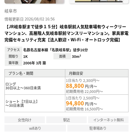
岐阜市
情報更新日 2026/08/02 16:56
【JR岐阜駅まで徒歩１５分】岐阜駅前人気駐車場有ウィークリー
マンション、高層階人気岐阜駅前マンスリーマンション。家具家電
完備セキュリティ充実【法人歓迎・Wi-Fi・オートロック完備】
アクセス
名鉄名古屋本線「名鉄岐阜駅」徒歩16分
間取り
1K
面積
30m²
築年数
2006年 3月 築
プラン名・期間
月額目安
1日当たり 2,300円～
ロング
88,800
円/月～
30日以上～360日未満
初期費用他 22,000円～
1日当たり 2,500円～
ショート【7日以上】
94,800
円/月～
～30日未満
初期費用他 16,500円～
女性向け
駅近
インターネット無料
wifiあり
駐車場あり