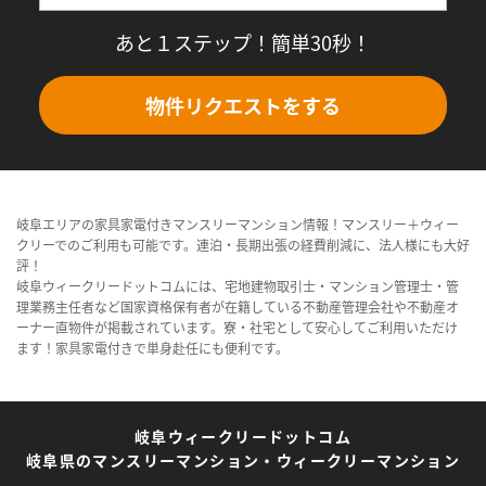
あと１ステップ！簡単30秒！
物件リクエストをする
岐阜エリアの家具家電付きマンスリーマンション情報！マンスリー＋ウィー
クリーでのご利用も可能です。連泊・長期出張の経費削減に、法人様にも大好
評！
岐阜ウィークリードットコムには、宅地建物取引士・マンション管理士・管
理業務主任者など国家資格保有者が在籍している不動産管理会社や不動産オ
ーナー直物件が掲載されています。寮・社宅として安心してご利用いただけ
ます！家具家電付きで単身赴任にも便利です。
岐阜ウィークリードットコム
岐阜県のマンスリーマンション・ウィークリーマンション