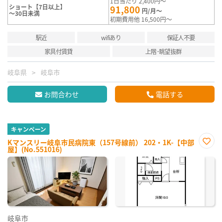
1日当たり 2,400円～
ショート【7日以上】
91,800
円/月～
～30日未満
初期費用他 16,500円～
駅近
wifiあり
保証人不要
家具付賃貸
上階･眺望抜群
岐阜県
岐阜市
お問合わせ
電話する
キャンペーン
Kマンスリー岐阜市民病院東（157号線前） 202・1K-【中部
屋】(No.551016)
お気
に入
り登
録
岐阜市