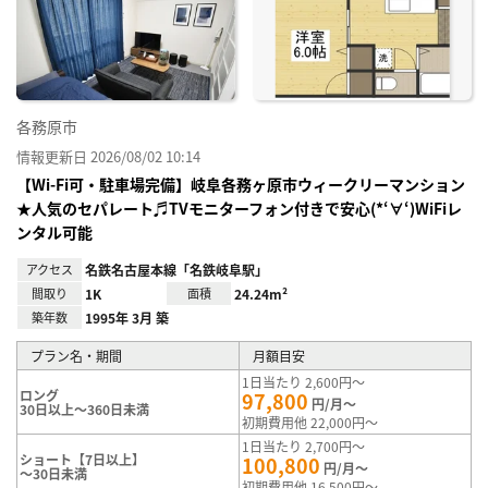
り登
録
各務原市
情報更新日 2026/08/02 10:14
【Wi-Fi可・駐車場完備】岐阜各務ヶ原市ウィークリーマンション
★人気のセパレート♬TVモニターフォン付きで安心(*‘∀‘)WiFiレ
ンタル可能
アクセス
名鉄名古屋本線「名鉄岐阜駅」
間取り
1K
面積
24.24m²
築年数
1995年 3月 築
プラン名・期間
月額目安
1日当たり 2,600円～
ロング
97,800
円/月～
30日以上～360日未満
初期費用他 22,000円～
1日当たり 2,700円～
ショート【7日以上】
100,800
円/月～
～30日未満
初期費用他 16,500円～