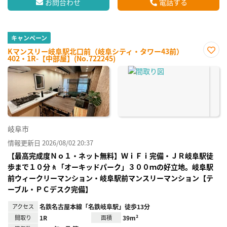
お問合わせ
電話する
キャンペーン
Kマンスリー岐阜駅北口前（岐阜シティ・タワー43前）
402・1R-【中部屋】(No.722245)
お気
に入
り登
録
岐阜市
情報更新日 2026/08/02 20:37
【最高完成度Ｎｏ１・ネット無料】ＷｉＦｉ完備・ＪＲ岐阜駅徒
歩まで１０分🚶「オーキッドパーク」３００ｍの好立地。岐阜駅
前ウィークリーマンション・岐阜駅前マンスリーマンション【テ
ーブル・ＰＣデスク完備】
アクセス
名鉄名古屋本線「名鉄岐阜駅」徒歩13分
間取り
1R
面積
39m²