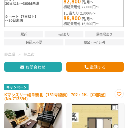
82,800
円/月～
30日以上～360日未満
初期費用他 22,000円～
1日当たり 2,300円～
ショート【7日以上】
88,800
円/月～
～30日未満
初期費用他 16,500円～
駅近
wifiあり
駐車場あり
保証人不要
風呂･トイレ別
岐阜県
岐阜市
お問合わせ
電話する
キャンペーン
Kマンスリー岐阜駅北（151号線前） 702・1K-【中部屋】
(No.713394)
お気
に入
り登
録