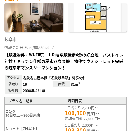
お気
に入
り登
録
岐阜市
情報更新日 2026/08/02 23:17
【駅近物件・Wi-Fi可】ＪＲ岐阜駅徒歩4分の好立地 バストイレ
別対面キッチン仕様の積水ハウス施工物件でウォシュレット完備
の岐阜市マンスリーマンション！
アクセス
名鉄名古屋本線「名鉄岐阜駅」徒歩5分
間取り
1R
面積
31m²
築年数
2008年 4月 築
プラン名・期間
月額目安
1日当たり 2,700円～
ロング
100,800
円/月～
30日以上～360日未満
初期費用他 22,000円～
1日当たり 2,800円～
ショート【7日以上】
103,800
円/月～