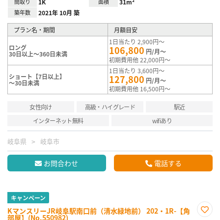
間取り
1K
面積
31m²
築年数
2021年 10月 築
プラン名・期間
月額目安
1日当たり 2,900円～
ロング
106,800
円/月～
30日以上～360日未満
初期費用他 22,000円～
1日当たり 3,600円～
ショート【7日以上】
127,800
円/月～
～30日未満
初期費用他 16,500円～
女性向け
高級・ハイグレード
駅近
インターネット無料
wifiあり
岐阜県
岐阜市
お問合わせ
電話する
キャンペーン
KマンスリーJR岐阜駅南口前（清水緑地前） 202・1R-【角
部屋】(No.550982)