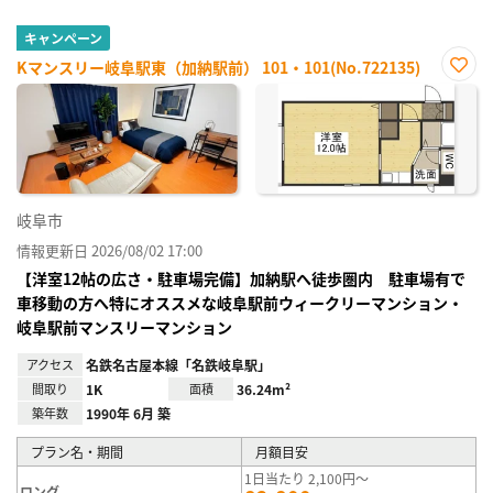
キャンペーン
Kマンスリー岐阜駅東（加納駅前） 101・101(No.722135)
お気
に入
り登
録
岐阜市
情報更新日 2026/08/02 17:00
【洋室12帖の広さ・駐車場完備】加納駅へ徒歩圏内 駐車場有で
車移動の方へ特にオススメな岐阜駅前ウィークリーマンション・
岐阜駅前マンスリーマンション
アクセス
名鉄名古屋本線「名鉄岐阜駅」
間取り
1K
面積
36.24m²
築年数
1990年 6月 築
プラン名・期間
月額目安
1日当たり 2,100円～
ロング