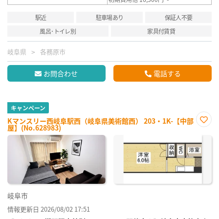
駅近
駐車場あり
保証人不要
風呂･トイレ別
家具付賃貸
岐阜県
各務原市
お問合わせ
電話する
キャンペーン
Kマンスリー西岐阜駅西（岐阜県美術館西） 203・1K-【中部
屋】(No.628983)
お気
に入
り登
録
岐阜市
情報更新日 2026/08/02 17:51