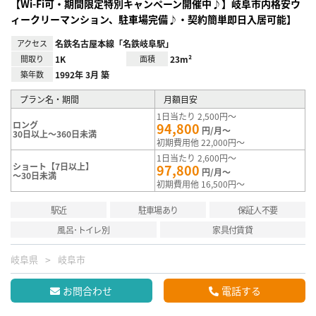
【Wi-Fi可・期間限定特別キャンペーン開催中♪】岐阜市内格安ウ
ィークリーマンション、駐車場完備♪・契約簡単即日入居可能】
アクセス
名鉄名古屋本線「名鉄岐阜駅」
間取り
1K
面積
23m²
築年数
1992年 3月 築
プラン名・期間
月額目安
1日当たり 2,500円～
ロング
94,800
円/月～
30日以上～360日未満
初期費用他 22,000円～
1日当たり 2,600円～
ショート【7日以上】
97,800
円/月～
～30日未満
初期費用他 16,500円～
駅近
駐車場あり
保証人不要
風呂･トイレ別
家具付賃貸
岐阜県
岐阜市
お問合わせ
電話する