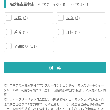
名鉄名古屋本線
すべてチェックする
すべてはずす
笠松
(2)
岐南
(4)
茶所
(9)
加納
(9)
名鉄岐阜
(11)
岐阜エリアの家具家電付きマンスリーマンション情報！マンスリー＋ウィー
クリーでのご利用も可能です。連泊・長期出張の経費削減に、法人様にも大好
評！
岐阜ウィークリードットコムには、宅地建物取引士・マンション管理士・管
理業務主任者など国家資格保有者が在籍している不動産管理会社や不動産オ
ーナー直物件が掲載されています。寮・社宅として安心してご利用いただけ