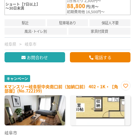
1日当たり 2,300円～
ショート【7日以上】
88,800
円/月～
～30日未満
初期費用他 16,500円～
駅近
駐車場あり
保証人不要
風呂･トイレ別
家具付賃貸
岐阜県
岐阜市
お問合わせ
電話する
キャンペーン
Kマンスリー岐阜駅中央南口前（加納口前） 402・1K・【角
部屋】(No.722199)
お気
に入
り登
録
岐阜市