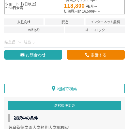
1日当たり 3,300円～
ショート【7日以上】
118,800
円/月～
～30日未満
初期費用他 16,500円～
女性向け
駅近
インターネット無料
wifiあり
オートロック
岐阜県
岐阜市
お問合わせ
電話する
地図で検索
選択条件変更
選択中の条件
岐阜聖徳学園大学短期大学部周辺