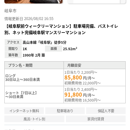
岐阜市
情報更新日 2026/08/02 16:55
【岐阜駅前ウィークリーマンション】駐車場完備、バストイレ
別、ネット完備岐阜駅マンスリーマンション
アクセス
高山本線「岐阜駅」徒歩5分
間取り
1K
面積
25.92m²
築年数
1990年 2月 築
プラン名・期間
月額目安
1日当たり 2,200円～
ロング
85,800
円/月～
30日以上～360日未満
初期費用他 22,000円～
1日当たり 2,400円～
ショート【7日以上】
91,800
円/月～
～30日未満
初期費用他 16,500円～
インターネット無料
駐車場あり
保証人不要
風呂･トイレ別
家具付賃貸