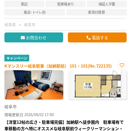
駅近
駐車場あり
保証人不要
風呂･トイレ別
家具付賃貸
岐阜県
岐阜市
お問合わせ
電話する
キャンペーン
Kマンスリー岐阜駅東（加納駅前） 101・101(No.722135)
お気
に入
り登
録
岐阜市
情報更新日 2026/08/02 17:00
【洋室12帖の広さ・駐車場完備】加納駅へ徒歩圏内 駐車場有で
車移動の方へ特にオススメな岐阜駅前ウィークリーマンション・