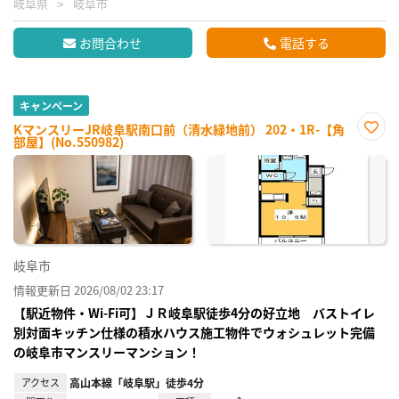
岐阜県
岐阜市
お問合わせ
電話する
キャンペーン
KマンスリーJR岐阜駅南口前（清水緑地前） 202・1R-【角
部屋】(No.550982)
お気
に入
り登
録
岐阜市
情報更新日 2026/08/02 23:17
【駅近物件・Wi-Fi可】ＪＲ岐阜駅徒歩4分の好立地 バストイレ
別対面キッチン仕様の積水ハウス施工物件でウォシュレット完備
の岐阜市マンスリーマンション！
アクセス
高山本線「岐阜駅」徒歩4分