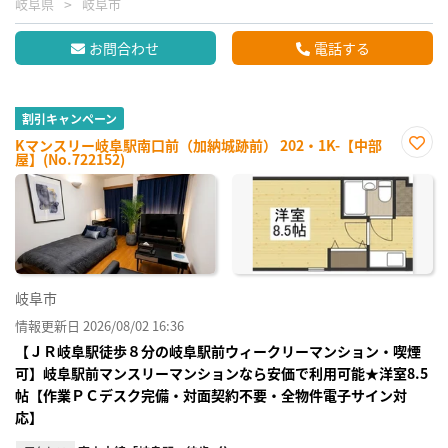
岐阜県
岐阜市
お問合わせ
電話する
割引キャンペーン
Kマンスリー岐阜駅南口前（加納城跡前） 202・1K-【中部
屋】(No.722152)
お気
に入
り登
録
岐阜市
情報更新日 2026/08/02 16:36
【ＪＲ岐阜駅徒歩８分の岐阜駅前ウィークリーマンション・喫煙
可】岐阜駅前マンスリーマンションなら安価で利用可能★洋室8.5
帖【作業ＰＣデスク完備・対面契約不要・全物件電子サイン対
応】