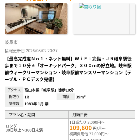
お気
に入
り登
録
岐阜市
情報更新日 2026/08/02 20:37
【最高完成度Ｎｏ１・ネット無料】ＷｉＦｉ完備・ＪＲ岐阜駅徒
歩まで１０分🚶「オーキッドパーク」３００ｍの好立地。岐阜駅
前ウィークリーマンション・岐阜駅前マンスリーマンション【テ
ーブル・ＰＣデスク完備】
アクセス
高山本線「岐阜駅」徒歩10分
間取り
1R
面積
39m²
築年数
1983年 1月 築
プラン名・期間
月額目安
1日当たり 3,000円～
ロング
109,800
円/月～
30日以上～360日未満
初期費用他 22,000円～