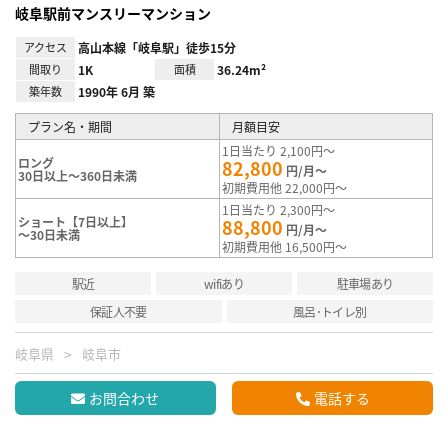
岐阜駅前マンスリーマンション
アクセス
高山本線「岐阜駅」徒歩15分
間取り
1K
面積
36.24m²
築年数
1990年 6月 築
プラン名・期間
月額目安
1日当たり 2,100円～
ロング
82,800
円/月～
30日以上～360日未満
初期費用他 22,000円～
1日当たり 2,300円～
ショート【7日以上】
88,800
円/月～
～30日未満
初期費用他 16,500円～
駅近
wifiあり
駐車場あり
保証人不要
風呂･トイレ別
岐阜県
岐阜市
お問合わせ
電話する