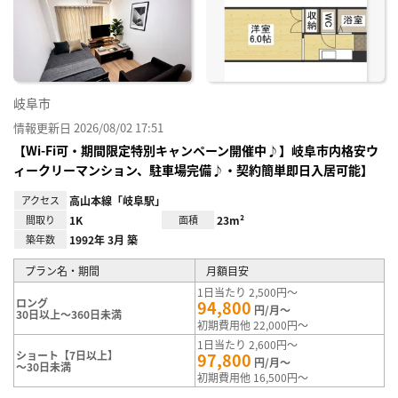
り登
録
岐阜市
情報更新日 2026/08/02 17:51
【Wi-Fi可・期間限定特別キャンペーン開催中♪】岐阜市内格安ウ
ィークリーマンション、駐車場完備♪・契約簡単即日入居可能】
アクセス
高山本線「岐阜駅」
間取り
1K
面積
23m²
築年数
1992年 3月 築
プラン名・期間
月額目安
1日当たり 2,500円～
ロング
94,800
円/月～
30日以上～360日未満
初期費用他 22,000円～
1日当たり 2,600円～
ショート【7日以上】
97,800
円/月～
～30日未満
初期費用他 16,500円～