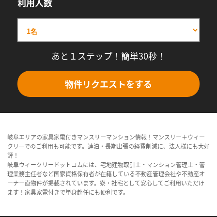
利用人数
あと１ステップ！簡単30秒！
物件リクエストをする
岐阜エリアの家具家電付きマンスリーマンション情報！マンスリー＋ウィー
クリーでのご利用も可能です。連泊・長期出張の経費削減に、法人様にも大好
評！
岐阜ウィークリードットコムには、宅地建物取引士・マンション管理士・管
理業務主任者など国家資格保有者が在籍している不動産管理会社や不動産オ
ーナー直物件が掲載されています。寮・社宅として安心してご利用いただけ
ます！家具家電付きで単身赴任にも便利です。