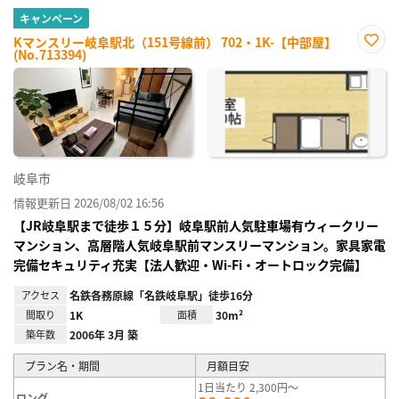
キャンペーン
Kマンスリー岐阜駅北（151号線前） 702・1K-【中部屋】
(No.713394)
お気
に入
り登
録
岐阜市
情報更新日 2026/08/02 16:56
【JR岐阜駅まで徒歩１５分】岐阜駅前人気駐車場有ウィークリー
マンション、高層階人気岐阜駅前マンスリーマンション。家具家電
完備セキュリティ充実【法人歓迎・Wi-Fi・オートロック完備】
アクセス
名鉄各務原線「名鉄岐阜駅」徒歩16分
間取り
1K
面積
30m²
築年数
2006年 3月 築
プラン名・期間
月額目安
1日当たり 2,300円～
ロング