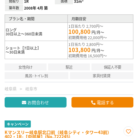
間取り
1R
面積
31m²
築年数
2008年 4月 築
プラン名・期間
月額目安
1日当たり 2,700円～
ロング
100,800
円/月～
30日以上～360日未満
初期費用他 22,000円～
1日当たり 2,800円～
ショート【7日以上】
103,800
円/月～
～30日未満
初期費用他 16,500円～
女性向け
駅近
保証人不要
風呂･トイレ別
家具付賃貸
岐阜県
岐阜市
お問合わせ
電話する
キャンペーン
Kマンスリー岐阜駅北口前（岐阜シティ・タワー43前）
402・1R-【中部屋】(No.722245)