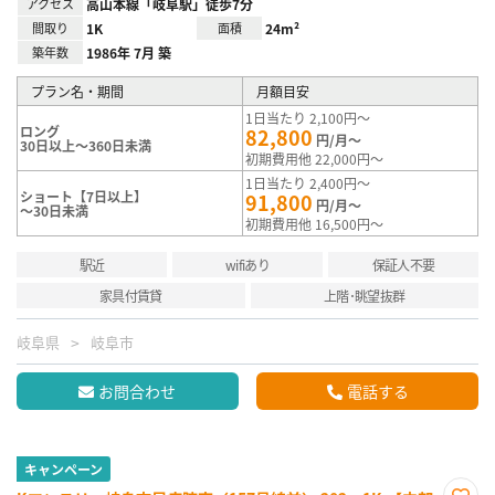
アクセス
高山本線「岐阜駅」徒歩7分
間取り
1K
面積
24m²
築年数
1986年 7月 築
プラン名・期間
月額目安
1日当たり 2,100円～
ロング
82,800
円/月～
30日以上～360日未満
初期費用他 22,000円～
1日当たり 2,400円～
ショート【7日以上】
91,800
円/月～
～30日未満
初期費用他 16,500円～
駅近
wifiあり
保証人不要
家具付賃貸
上階･眺望抜群
岐阜県
岐阜市
お問合わせ
電話する
キャンペーン