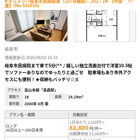
Kマンスリー岐阜市民病院東（157号線前） 202・1K-【中部
屋】(No.551016)
お気
に入
り登
録
岐阜市
情報更新日 2026/08/02 16:33
岐阜市民病院まで車で5分(^^♪嬉しい独立洗面台付で洋室10.5帖
でソファーありなのでゆったりと過ごせ 駐車場もあり市外アク
セスにも便利！★収納もバッチリ☆彡
アクセス
高山本線「長森駅」
間取り
1K
面積
24.24m²
築年数
2000年 8月 築
プラン名・期間
月額目安
1日当たり 2,100円～
ロング
82,800
円/月～
30日以上～360日未満
初期費用他 22,000円～