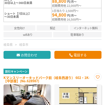
88,800
円/月～
30日以上～360日未満
初期費用他 22,000円～
1日当たり 2,500円～
ショート【7日以上】
94,800
円/月～
～30日未満
初期費用他 16,500円～
女性向け
駅近
インターネット無料
wifiあり
駐車場あり
岐阜県
岐阜市
お問合わせ
電話する
割引キャンペーン
Kマンスリーオーキッドパーク前（岐阜西通り） 602・1K-
【中部屋】(No.628987)
お気
に入
り登
録