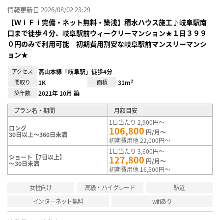
情報更新日 2026/08/02 23:29
【ＷｉＦｉ完備・ネット無料・築浅】積水ハウス施工♪岐阜駅南
口まで徒歩４分、岐阜駅前ウィークリーマンション★１日３９９
０円のみで利用可能 初期費用割安な岐阜駅前マンスリーマンシ
ョン★
アクセス
高山本線「岐阜駅」徒歩4分
間取り
1K
面積
31m²
築年数
2021年 10月 築
プラン名・期間
月額目安
1日当たり 2,900円～
ロング
106,800
円/月～
30日以上～360日未満
初期費用他 22,000円～
1日当たり 3,600円～
ショート【7日以上】
127,800
円/月～
～30日未満
初期費用他 16,500円～
女性向け
高級・ハイグレード
駅近
インターネット無料
wifiあり