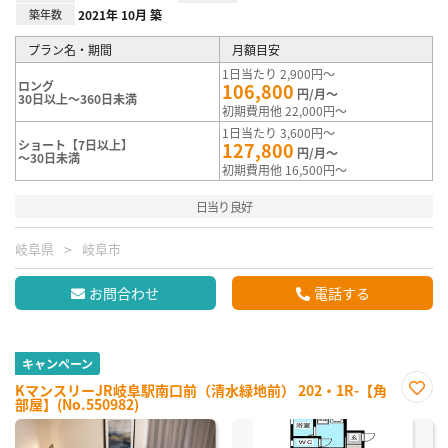
築年数
2021年 10月 築
プラン名・期間
月額目安
1日当たり 2,900円～
ロング
106,800
円/月～
30日以上～360日未満
初期費用他 22,000円～
1日当たり 3,600円～
ショート【7日以上】
127,800
円/月～
～30日未満
初期費用他 16,500円～
日当り良好
岐阜県
岐阜市
お問合わせ
電話する
キャンペーン
KマンスリーJR岐阜駅南口前（清水緑地前） 202・1R-【角
部屋】(No.550982)
お気
に入
り登