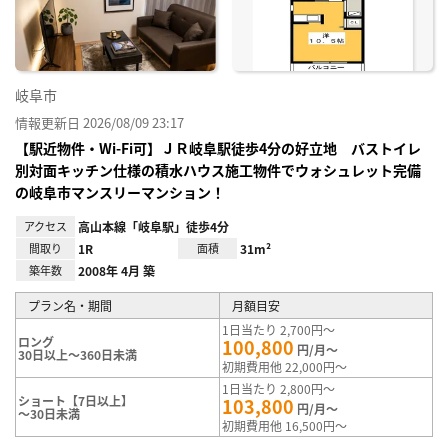
録
岐阜市
情報更新日 2026/08/09 23:17
【駅近物件・Wi-Fi可】ＪＲ岐阜駅徒歩4分の好立地 バストイレ
別対面キッチン仕様の積水ハウス施工物件でウォシュレット完備
の岐阜市マンスリーマンション！
アクセス
高山本線「岐阜駅」徒歩4分
間取り
1R
面積
31m²
築年数
2008年 4月 築
プラン名・期間
月額目安
1日当たり 2,700円～
ロング
100,800
円/月～
30日以上～360日未満
初期費用他 22,000円～
1日当たり 2,800円～
ショート【7日以上】
103,800
円/月～
～30日未満
初期費用他 16,500円～