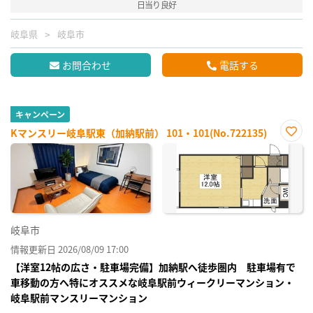
日当り良好
岐阜県
岐阜市
お問合わせ
電話する
キャンペーン
Kマンスリー岐阜駅東（加納駅前） 101・101(No.722135)
お気
に入
り登
録
岐阜市
情報更新日 2026/08/09 17:00
【洋室12帖の広さ・駐車場完備】加納駅へ徒歩圏内 駐車場有で
車移動の方へ特にオススメな岐阜駅前ウィークリーマンション・
岐阜駅前マンスリーマンション