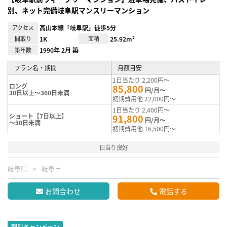
別、ネット完備岐阜駅マンスリーマンション
アクセス
高山本線「岐阜駅」徒歩5分
間取り
1K
面積
25.92m²
築年数
1990年 2月 築
プラン名・期間
月額目安
1日当たり 2,200円～
ロング
85,800
円/月～
30日以上～360日未満
初期費用他 22,000円～
1日当たり 2,400円～
ショート【7日以上】
91,800
円/月～
～30日未満
初期費用他 16,500円～
日当り良好
岐阜県
岐阜市
お問合わせ
電話する
割引キャンペーン