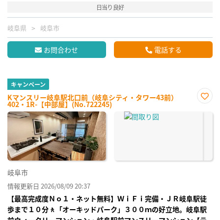
日当り良好
岐阜県
岐阜市
お問合わせ
電話する
キャンペーン
Kマンスリー岐阜駅北口前（岐阜シティ・タワー43前）
402・1R-【中部屋】(No.722245)
お気
に入
り登
録
岐阜市
情報更新日 2026/08/09 20:37
【最高完成度Ｎｏ１・ネット無料】ＷｉＦｉ完備・ＪＲ岐阜駅徒
歩まで１０分🚶「オーキッドパーク」３００ｍの好立地。岐阜駅