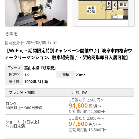
り登
録
岐阜市
情報更新日 2026/08/09 17:51
【Wi-Fi可・期間限定特別キャンペーン開催中♪】岐阜市内格安ウ
ィークリーマンション、駐車場完備♪・契約簡単即日入居可能】
アクセス
高山本線「岐阜駅」
間取り
1K
面積
23m²
築年数
1992年 3月 築
プラン名・期間
月額目安
1日当たり 2,500円～
ロング
94,800
円/月～
30日以上～360日未満
初期費用他 22,000円～
1日当たり 2,600円～
ショート【7日以上】
97,800
円/月～
～30日未満
初期費用他 16,500円～