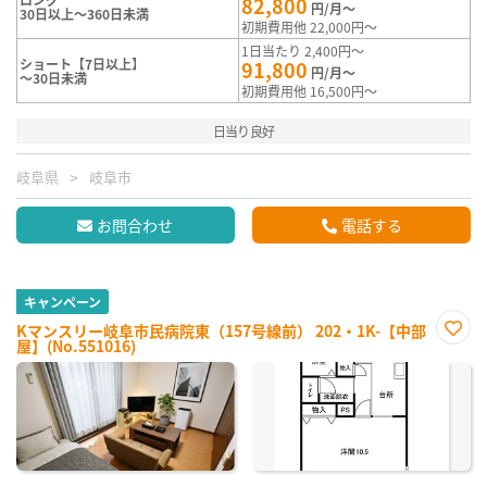
82,800
円/月～
30日以上～360日未満
初期費用他 22,000円～
1日当たり 2,400円～
ショート【7日以上】
91,800
円/月～
～30日未満
初期費用他 16,500円～
日当り良好
岐阜県
岐阜市
お問合わせ
電話する
キャンペーン
Kマンスリー岐阜市民病院東（157号線前） 202・1K-【中部
屋】(No.551016)
お気
に入
り登
録