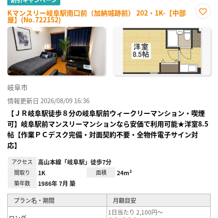
Kマンスリー岐阜駅南口前（加納城跡前） 202・1K-【中部
屋】(No.722152)
お気
に入
り登
録
岐阜市
情報更新日 2026/08/09 16:36
【ＪＲ岐阜駅徒歩８分の岐阜駅前ウィークリーマンション・喫煙
可】岐阜駅前マンスリーマンションなら安価で利用可能★洋室8.5
帖【作業ＰＣデスク完備・対面契約不要・全物件電子サイン対
応】
アクセス
高山本線「岐阜駅」徒歩7分
間取り
1K
面積
24m²
築年数
1986年 7月 築
プラン名・期間
月額目安
1日当たり 2,100円～
ロング