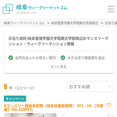
岐阜ウィークリードットコム
岐阜聖徳学園大学短期大学部周辺
日当り
日当り良好/岐阜聖徳学園大学短期大学部周辺のマンスリーマ
ンション・ウィークリーマンション情報
自然光あふれる明るい室内
大きな窓で開放感を演出
もっと見る
9
件（1/1ページ）
キャンペーン
Kマンスリー西岐阜駅西（岐阜県美術館西） 203・1K-【中部
屋】(No.628983)
お気
に入