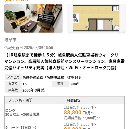
お気
に入
り登
録
岐阜市
情報更新日 2026/08/09 16:56
【JR岐阜駅まで徒歩１５分】岐阜駅前人気駐車場有ウィークリー
マンション、高層階人気岐阜駅前マンスリーマンション。家具家電
完備セキュリティ充実【法人歓迎・Wi-Fi・オートロック完備】
アクセス
名鉄各務原線「名鉄岐阜駅」徒歩16分
間取り
1K
面積
30m²
築年数
2006年 3月 築
プラン名・期間
月額目安
1日当たり 2,300円～
ロング
88,800
円/月～
30日以上～360日未満
初期費用他 22,000円～
1日当たり 2,500円～
ショート【7日以上】