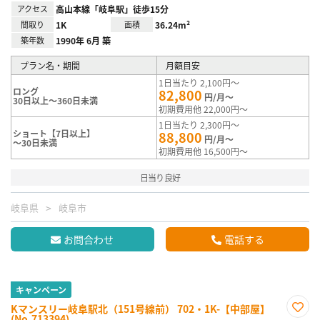
アクセス
高山本線「岐阜駅」徒歩15分
間取り
1K
面積
36.24m²
築年数
1990年 6月 築
プラン名・期間
月額目安
1日当たり 2,100円～
ロング
82,800
円/月～
30日以上～360日未満
初期費用他 22,000円～
1日当たり 2,300円～
ショート【7日以上】
88,800
円/月～
～30日未満
初期費用他 16,500円～
日当り良好
岐阜県
岐阜市
お問合わせ
電話する
キャンペーン
Kマンスリー岐阜駅北（151号線前） 702・1K-【中部屋】
(No.713394)