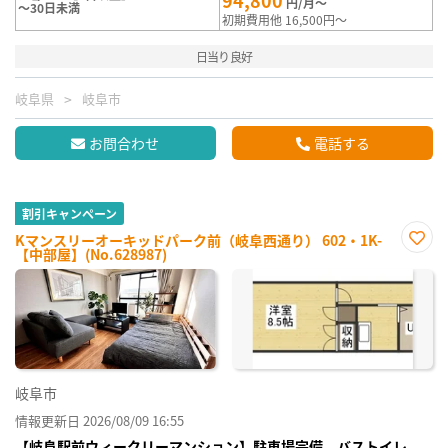
94,800
円/月～
～30日未満
初期費用他 16,500円～
日当り良好
岐阜県
岐阜市
お問合わせ
電話する
割引キャンペーン
Kマンスリーオーキッドパーク前（岐阜西通り） 602・1K-
【中部屋】(No.628987)
お気
に入
り登
録
岐阜市
情報更新日 2026/08/09 16:55
【岐阜駅前ウィークリーマンション】駐車場完備、バストイレ