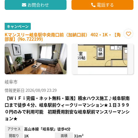
お問合わせ
電話する
キャンペーン
Kマンスリー岐阜駅中央南口前（加納口前） 402・1K・【角
部屋】(No.722199)
お気
に入
り登
録
岐阜市
情報更新日 2026/08/09 23:29
【ＷｉＦｉ完備・ネット無料・築浅】積水ハウス施工♪岐阜駅南
口まで徒歩４分、岐阜駅前ウィークリーマンション★１日３９９
０円のみで利用可能 初期費用割安な岐阜駅前マンスリーマンシ
ョン★
アクセス
高山本線「岐阜駅」徒歩4分
間取り
1K
面積
31m²