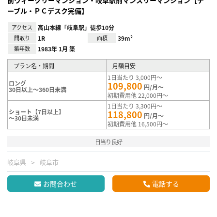
前ウィークリーマンション・岐阜駅前マンスリーマンション【テ
ーブル・ＰＣデスク完備】
アクセス
高山本線「岐阜駅」徒歩10分
間取り
1R
面積
39m²
築年数
1983年 1月 築
プラン名・期間
月額目安
1日当たり 3,000円～
ロング
109,800
円/月～
30日以上～360日未満
初期費用他 22,000円～
1日当たり 3,300円～
ショート【7日以上】
118,800
円/月～
～30日未満
初期費用他 16,500円～
日当り良好
岐阜県
岐阜市
お問合わせ
電話する