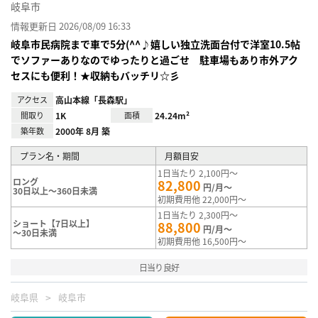
岐阜市
情報更新日 2026/08/09 16:33
岐阜市民病院まで車で5分(^^♪嬉しい独立洗面台付で洋室10.5帖
でソファーありなのでゆったりと過ごせ 駐車場もあり市外アク
セスにも便利！★収納もバッチリ☆彡
アクセス
高山本線「長森駅」
間取り
1K
面積
24.24m²
築年数
2000年 8月 築
プラン名・期間
月額目安
1日当たり 2,100円～
ロング
82,800
円/月～
30日以上～360日未満
初期費用他 22,000円～
1日当たり 2,300円～
ショート【7日以上】
88,800
円/月～
～30日未満
初期費用他 16,500円～
日当り良好
岐阜県
岐阜市