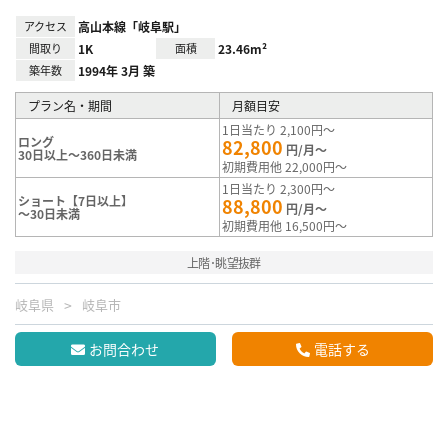
アクセス
高山本線「岐阜駅」
間取り
1K
面積
23.46m²
築年数
1994年 3月 築
プラン名・期間
月額目安
1日当たり 2,100円～
ロング
82,800
円/月～
30日以上～360日未満
初期費用他 22,000円～
1日当たり 2,300円～
ショート【7日以上】
88,800
円/月～
～30日未満
初期費用他 16,500円～
上階･眺望抜群
岐阜県
岐阜市
お問合わせ
電話する