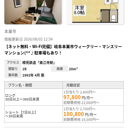
り登
録
本巣市
情報更新日 2026/08/02 12:54
【ネット無料・Wi-Fi完備】岐阜本巣市ウィークリー・マンスリー
マンション(^^♪駐車場もあり！
アクセス
樽見鉄道「美江寺駅」
間取り
1R
面積
20m²
築年数
1993年 4月 築
プラン名・期間
月額目安
1日当たり 2,600円～
ロング
97,800
円/月～
30日以上～360日未満
初期費用他 22,000円～
1日当たり 2,700円～
ショート【7日以上】
100,800
円/月～
～30日未満
初期費用他 16,500円～