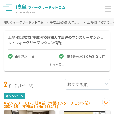
岐阜ウィークリードットコム
平成医療短期大学周辺
上階･眺望抜群のウ
上階･眺望抜群/平成医療短期大学周辺のマンスリーマンショ
ン・ウィークリーマンション情報
市街地を一望
開放感あふれる特別な空間
もっと見る
2
件（1/1ページ）
キャンペーン
Kマンスリーモレラ岐阜前（本巣インターチェンジ前）
203・1R-【中部屋】(No.538243)
お気
に入