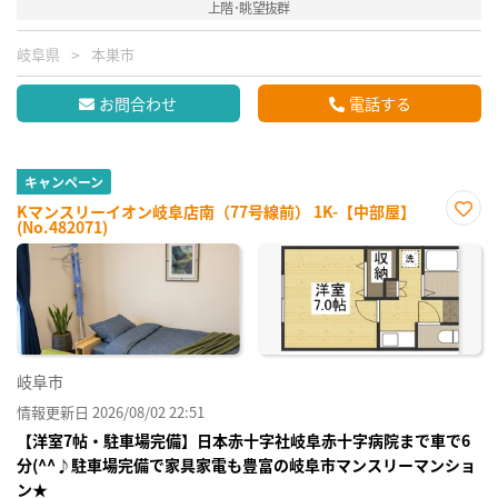
上階･眺望抜群
岐阜県
本巣市
お問合わせ
電話する
キャンペーン
Kマンスリーイオン岐阜店南（77号線前） 1K-【中部屋】
(No.482071)
お気
に入
り登
録
岐阜市
情報更新日 2026/08/02 22:51
【洋室7帖・駐車場完備】日本赤十字社岐阜赤十字病院まで車で6
分(^^♪駐車場完備で家具家電も豊富の岐阜市マンスリーマンショ
ン★