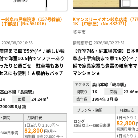
リー岐阜市民病院東（157号線前）
Kマンスリーイオン岐阜店南（77
-【中部屋】(No.551016)
1K-【中部屋】(No.482071)
岐阜市
26/08/02 16:33
情報更新日 2026/08/02 22:51
病院まで車で5分(^^♪嬉しい独
【洋室7帖・駐車場完備】日本
付で洋室10.5帖でソファーあり
阜赤十字病院まで車で6分(^^
ったりと過ごせ 駐車場もあり
備で家具家電も豊富の岐阜市マ
セスにも便利！★収納もバッチ
マンション★
高山本線「岐阜駅」
アクセス
高山本線「長森駅」
1K
23.46m
間取り
面積
1K
24.24m²
1994年 3月 築
面積
築年数
2000年 8月 築
プラン名・期間
月額目安
・期間
月額目安
1日当たり 2,
ロング
82,800
1日当たり 2,100円～
30日以上～360日未満
82,800
初期費用他 2
円/月～
360日未満
1日当たり 2,
初期費用他 22,000円～