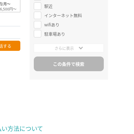
円/月～
駅近
6,500円～
インターネット無料
wifiあり
駐車場あり
話する
さらに表示
払い方法について