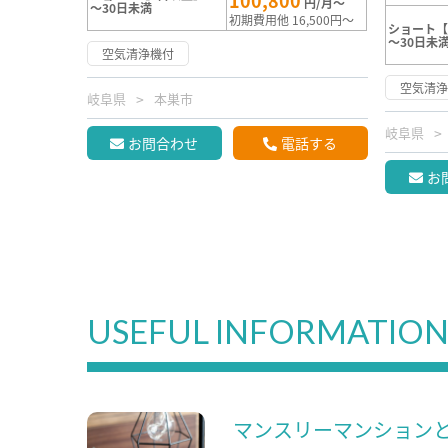
100,800
円/月～
～30日未満
初期費用他 16,500円～
ショート【
～30日未
空気清浄機付
空気清
岐阜県
本巣市
岐阜県
お問合わせ
電話する
お
USEFUL INFORMATIO
マンスリーマンション