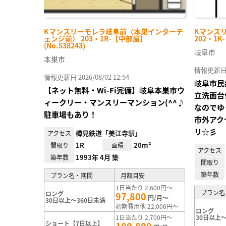
Kマンスリーモレラ岐阜前（本巣インターチ
Kマンス
ェンジ前） 203・1R-【中部屋】
202・1K
(No.538243)
岐阜市
本巣市
情報更新日 20
情報更新日 2026/08/02 12:54
岐阜市民
【ネット無料・Wi-Fi完備】岐阜本巣市ウ
立洗面台
ィークリー・マンスリーマンション(^^♪
なのでゆ
駐車場もあり！
市外アク
リ☆彡
樽見鉄道「美江寺駅」
アクセス
1R
20m²
間取り
面積
アクセス
1993年 4月 築
築年数
間取り
築年数
プラン名・期間
月額目安
1日当たり 2,600円～
プラン名
ロング
97,800
円/月～
30日以上～360日未満
初期費用他 22,000円～
ロング
1日当たり 2,700円～
30日以上～
ショート【7日以上】