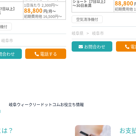
ショート【7日以上】
88,800
1日当たり 2,300円～
～30日未満
7日以上】
88,800
初期費用他 1
円/月～
満
初期費用他 16,500円～
空気清浄機付
浄機付
岐阜県
岐阜市
岐阜市
お問合わせ
電
問合わせ
電話する
N
岐阜ウィークリードットコムお役立ち情報
とは？
お支