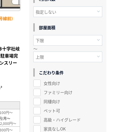
号線前）
部屋面積
赤十字社岐
～
♪駐車場完
ンスリー
こだわり条件
女性向け
²
ファミリー向け
同棲向け
ペット可
100円～
円/月～
高級・ハイグレード
2,000円～
家具なしOK
300円～