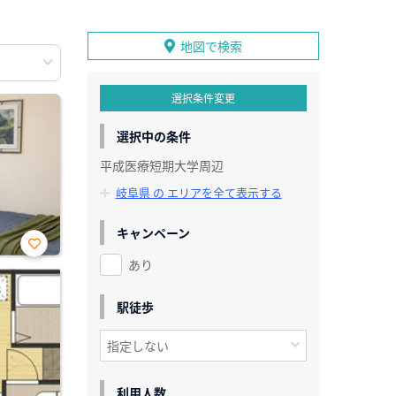
地図で検索
選択条件変更
選択中の条件
平成医療短期大学周辺
岐阜県 の エリアを全て表示する
キャンペーン
あり
お気
に入
り登
録
駅徒歩
利用人数