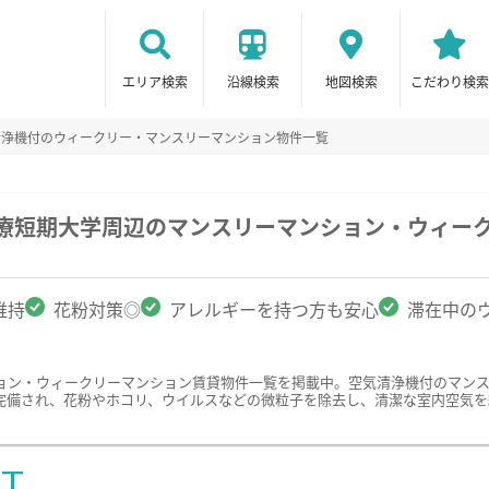
エリア検索
沿線検索
地図検索
こだわり検索
清浄機付のウィークリー・マンスリーマンション物件一覧
医療短期大学周辺のマンスリーマンション・ウィー
維持
花粉対策◎
アレルギーを持つ方も安心
滞在中の
ョン・ウィークリーマンション賃貸物件一覧を掲載中。空気清浄機付のマン
完備され、花粉やホコリ、ウイルスなどの微粒子を除去し、清潔な室内空気を
ST