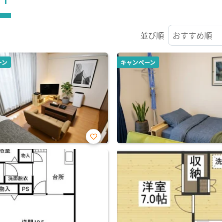
並び順
ーン
キャンペーン
お気
に入
り登
録