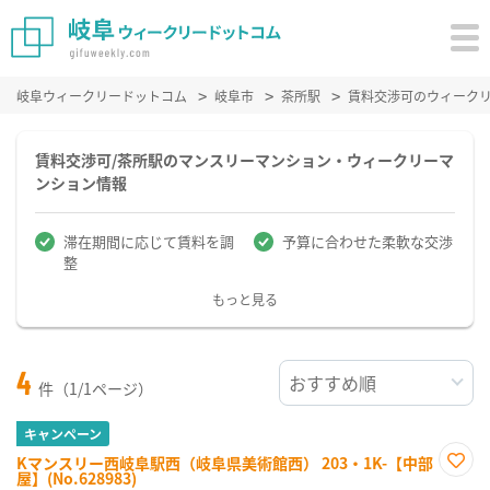
岐阜ウィークリードットコム
岐阜市
茶所駅
賃料交渉可のウィーク
賃料交渉可/茶所駅のマンスリーマンション・ウィークリーマ
ンション情報
滞在期間に応じて賃料を調
予算に合わせた柔軟な交渉
整
もっと見る
4
件（1/1ページ）
キャンペーン
Kマンスリー西岐阜駅西（岐阜県美術館西） 203・1K-【中部
屋】(No.628983)
お気