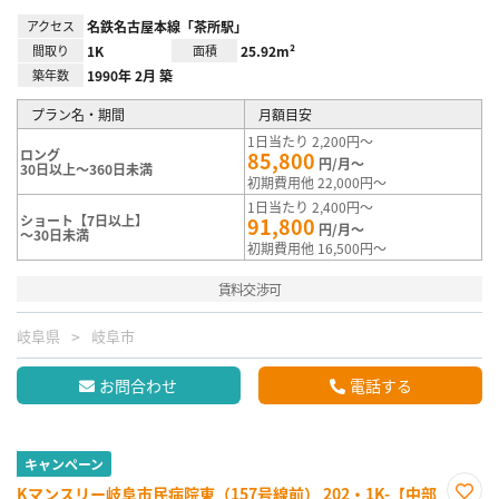
アクセス
名鉄名古屋本線「茶所駅」
間取り
1K
面積
25.92m²
築年数
1990年 2月 築
プラン名・期間
月額目安
1日当たり 2,200円～
ロング
85,800
円/月～
30日以上～360日未満
初期費用他 22,000円～
1日当たり 2,400円～
ショート【7日以上】
91,800
円/月～
～30日未満
初期費用他 16,500円～
賃料交渉可
岐阜県
岐阜市
お問合わせ
電話する
キャンペーン
Kマンスリー岐阜市民病院東（157号線前） 202・1K-【中部