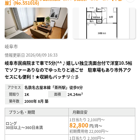
屋】(No.551016)
お気
に入
り登
録
岐阜市
情報更新日 2026/08/09 16:33
岐阜市民病院まで車で5分(^^♪嬉しい独立洗面台付で洋室10.5帖
でソファーありなのでゆったりと過ごせ 駐車場もあり市外アク
セスにも便利！★収納もバッチリ☆彡
アクセス
名鉄名古屋本線「茶所駅」徒歩9分
間取り
1K
面積
24.24m²
築年数
2000年 8月 築
プラン名・期間
月額目安
1日当たり 2,100円～
ロング
82,800
円/月～
30日以上～360日未満
初期費用他 22,000円～
1日当たり 2,300円～