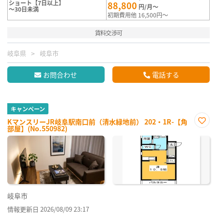
ショート【7日以上】
88,800
円/月～
～30日未満
初期費用他 16,500円～
賃料交渉可
岐阜県
岐阜市
お問合わせ
電話する
キャンペーン
KマンスリーJR岐阜駅南口前（清水緑地前） 202・1R-【角
部屋】(No.550982)
お気
に入
り登
録
岐阜市
情報更新日 2026/08/09 23:17