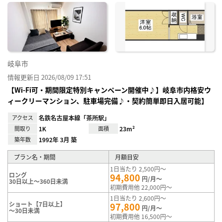
に入
り登
録
岐阜市
情報更新日 2026/08/09 17:51
【Wi-Fi可・期間限定特別キャンペーン開催中♪】岐阜市内格安ウ
ィークリーマンション、駐車場完備♪・契約簡単即日入居可能】
アクセス
名鉄名古屋本線「茶所駅」
間取り
1K
面積
23m²
築年数
1992年 3月 築
プラン名・期間
月額目安
1日当たり 2,500円～
ロング
94,800
円/月～
30日以上～360日未満
初期費用他 22,000円～
1日当たり 2,600円～
ショート【7日以上】
97,800
円/月～
～30日未満
初期費用他 16,500円～