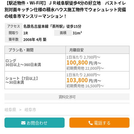
【駅近物件・Wi-Fi可】ＪＲ岐阜駅徒歩4分の好立地 バストイレ
別対面キッチン仕様の積水ハウス施工物件でウォシュレット完備
の岐阜市マンスリーマンション！
アクセス
名鉄名古屋本線「茶所駅」徒歩15分
間取り
1R
面積
31m²
築年数
2008年 4月 築
プラン名・期間
月額目安
1日当たり 2,700円～
ロング
100,800
円/月～
30日以上～360日未満
初期費用他 22,000円～
1日当たり 2,800円～
ショート【7日以上】
103,800
円/月～
～30日未満
初期費用他 16,500円～
賃料交渉可
岐阜県
岐阜市
お問合わせ
電話する