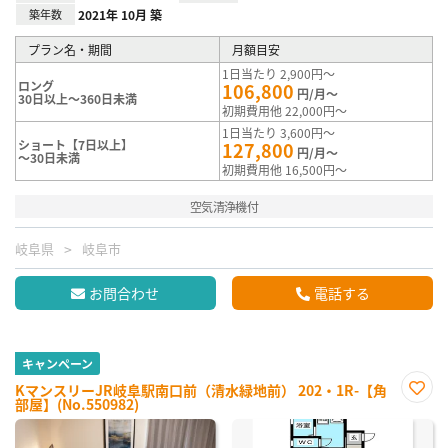
築年数
2021年 10月 築
プラン名・期間
月額目安
1日当たり 2,900円～
ロング
106,800
円/月～
30日以上～360日未満
初期費用他 22,000円～
1日当たり 3,600円～
ショート【7日以上】
127,800
円/月～
～30日未満
初期費用他 16,500円～
空気清浄機付
岐阜県
岐阜市
お問合わせ
電話する
キャンペーン
KマンスリーJR岐阜駅南口前（清水緑地前） 202・1R-【角
部屋】(No.550982)
お気
に入
り登