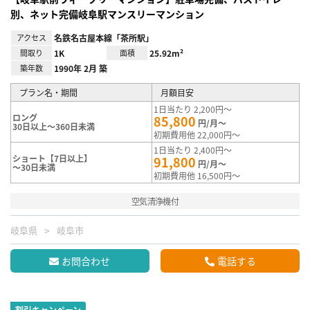
別、ネット完備岐阜駅マンスリーマンション
アクセス
名鉄名古屋本線「茶所駅」
間取り
1K
面積
25.92m²
築年数
1990年 2月 築
プラン名・期間
月額目安
1日当たり 2,200円～
ロング
85,800
円/月～
30日以上～360日未満
初期費用他 22,000円～
1日当たり 2,400円～
ショート【7日以上】
91,800
円/月～
～30日未満
初期費用他 16,500円～
空気清浄機付
岐阜県
岐阜市
お問合わせ
電話する
割引キャンペーン