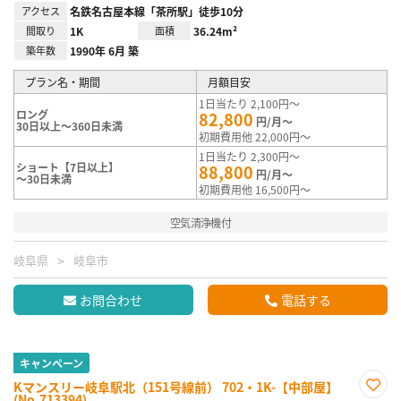
アクセス
名鉄名古屋本線「茶所駅」徒歩10分
間取り
1K
面積
36.24m²
築年数
1990年 6月 築
プラン名・期間
月額目安
1日当たり 2,100円～
ロング
82,800
円/月～
30日以上～360日未満
初期費用他 22,000円～
1日当たり 2,300円～
ショート【7日以上】
88,800
円/月～
～30日未満
初期費用他 16,500円～
空気清浄機付
岐阜県
岐阜市
お問合わせ
電話する
キャンペーン
Kマンスリー岐阜駅北（151号線前） 702・1K-【中部屋】
(No.713394)