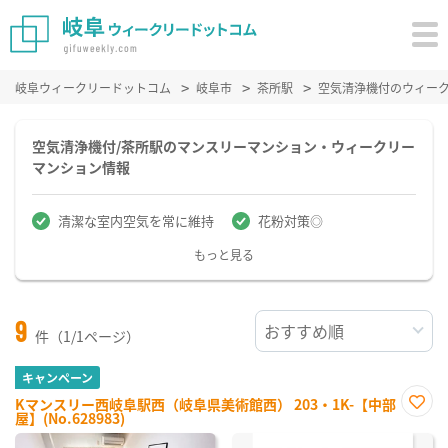
岐阜ウィークリードットコム
岐阜市
茶所駅
空気清浄機付のウィー
空気清浄機付/茶所駅のマンスリーマンション・ウィークリー
マンション情報
清潔な室内空気を常に維持
花粉対策◎
もっと見る
9
件（1/1ページ）
キャンペーン
Kマンスリー西岐阜駅西（岐阜県美術館西） 203・1K-【中部
屋】(No.628983)
お気
に入