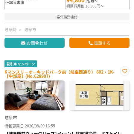
94,800
円/月～
～30日未満
初期費用他 16,500円～
空気清浄機付
岐阜県
岐阜市
お問合わせ
電話する
割引キャンペーン
Kマンスリーオーキッドパーク前（岐阜西通り） 602・1K-
【中部屋】(No.628987)
お気
に入
り登
録
岐阜市
情報更新日 2026/08/09 16:55
【岐阜駅前ウィークリーマンション】駐車場完備、バストイレ