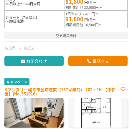
82,800
円/月～
30日以上～360日未満
初期費用他 22,000円～
1日当たり 2,400円～
ショート【7日以上】
91,800
円/月～
～30日未満
初期費用他 16,500円～
空気清浄機付
岐阜県
岐阜市
お問合わせ
電話する
キャンペーン
Kマンスリー岐阜市民病院東（157号線前） 202・1K-【中部
屋】(No.551016)
お気
に入
り登
録