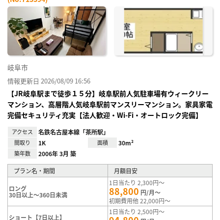
お気
に入
り登
録
岐阜市
情報更新日 2026/08/09 16:56
【JR岐阜駅まで徒歩１５分】岐阜駅前人気駐車場有ウィークリー
マンション、高層階人気岐阜駅前マンスリーマンション。家具家電
完備セキュリティ充実【法人歓迎・Wi-Fi・オートロック完備】
アクセス
名鉄名古屋本線「茶所駅」
間取り
1K
面積
30m²
築年数
2006年 3月 築
プラン名・期間
月額目安
1日当たり 2,300円～
ロング
88,800
円/月～
30日以上～360日未満
初期費用他 22,000円～
1日当たり 2,500円～
ショート【7日以上】