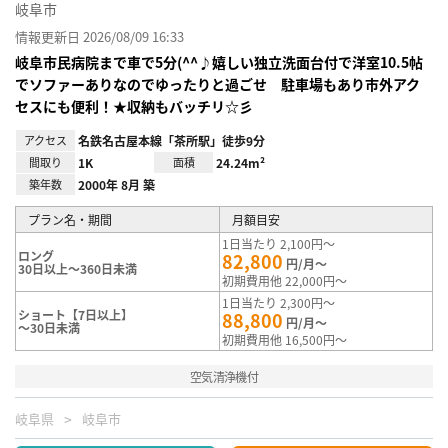
岐阜市
情報更新日 2026/08/09 16:33
岐阜市民病院まで車で5分(^^♪嬉しい独立洗面台付で洋室10.5帖
でソファーありなのでゆったりと過ごせ 駐車場もあり市外アク
セスにも便利！★収納もバッチリ☆彡
アクセス
名鉄名古屋本線「茶所駅」徒歩9分
間取り
1K
面積
24.24m²
築年数
2000年 8月 築
プラン名・期間
月額目安
1日当たり 2,100円～
ロング
82,800
円/月～
30日以上～360日未満
初期費用他 22,000円～
1日当たり 2,300円～
ショート【7日以上】
88,800
円/月～
～30日未満
初期費用他 16,500円～
空気清浄機付
岐阜県
岐阜市