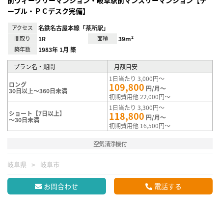
前ウィークリーマンション・岐阜駅前マンスリーマンション【テ
ーブル・ＰＣデスク完備】
アクセス
名鉄名古屋本線「茶所駅」
間取り
1R
面積
39m²
築年数
1983年 1月 築
プラン名・期間
月額目安
1日当たり 3,000円～
ロング
109,800
円/月～
30日以上～360日未満
初期費用他 22,000円～
1日当たり 3,300円～
ショート【7日以上】
118,800
円/月～
～30日未満
初期費用他 16,500円～
空気清浄機付
岐阜県
岐阜市
お問合わせ
電話する