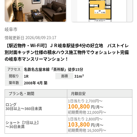
録
岐阜市
情報更新日 2026/08/09 23:17
【駅近物件・Wi-Fi可】ＪＲ岐阜駅徒歩4分の好立地 バストイレ
別対面キッチン仕様の積水ハウス施工物件でウォシュレット完備
の岐阜市マンスリーマンション！
アクセス
名鉄名古屋本線「茶所駅」徒歩15分
間取り
1R
面積
31m²
築年数
2008年 4月 築
プラン名・期間
月額目安
1日当たり 2,700円～
ロング
100,800
円/月～
30日以上～360日未満
初期費用他 22,000円～
1日当たり 2,800円～
ショート【7日以上】
103,800
円/月～
～30日未満
初期費用他 16,500円～