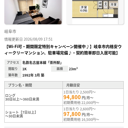
り登
録
岐阜市
情報更新日 2026/08/09 17:51
【Wi-Fi可・期間限定特別キャンペーン開催中♪】岐阜市内格安ウ
ィークリーマンション、駐車場完備♪・契約簡単即日入居可能】
アクセス
名鉄名古屋本線「茶所駅」
間取り
1K
面積
23m²
築年数
1992年 3月 築
プラン名・期間
月額目安
1日当たり 2,500円～
ロング
94,800
円/月～
30日以上～360日未満
初期費用他 22,000円～
1日当たり 2,600円～
ショート【7日以上】
97,800
円/月～
～30日未満
初期費用他 16,500円～