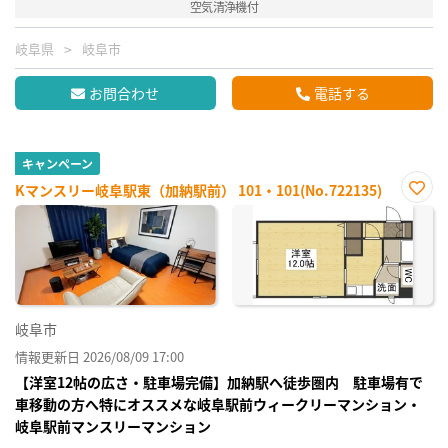
空気清浄機付
岐阜県
岐阜市
お問合わせ
電話する
キャンペーン
Kマンスリー岐阜駅東（加納駅前） 101・101(No.722135)
お気
に入
り登
録
岐阜市
情報更新日 2026/08/09 17:00
【洋室12帖の広さ・駐車場完備】加納駅へ徒歩圏内 駐車場有で
車移動の方へ特にオススメな岐阜駅前ウィークリーマンション・
岐阜駅前マンスリーマンション