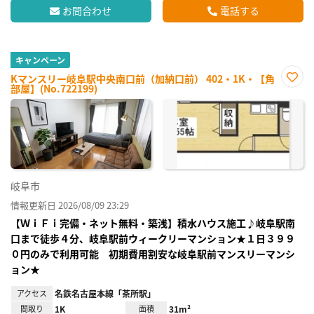
お問合わせ
電話する
キャンペーン
Kマンスリー岐阜駅中央南口前（加納口前） 402・1K・【角
部屋】(No.722199)
お気
に入
り登
録
岐阜市
情報更新日 2026/08/09 23:29
【ＷｉＦｉ完備・ネット無料・築浅】積水ハウス施工♪岐阜駅南
口まで徒歩４分、岐阜駅前ウィークリーマンション★１日３９９
０円のみで利用可能 初期費用割安な岐阜駅前マンスリーマンシ
ョン★
アクセス
名鉄名古屋本線「茶所駅」
間取り
1K
面積
31m²