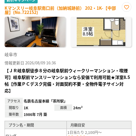
Kマンスリー岐阜駅南口前（加納城跡前） 202・1K-【中部
屋】(No.722152)
お気
に入
り登
録
岐阜市
情報更新日 2026/08/09 16:36
【ＪＲ岐阜駅徒歩８分の岐阜駅前ウィークリーマンション・喫煙
可】岐阜駅前マンスリーマンションなら安価で利用可能★洋室8.5
帖【作業ＰＣデスク完備・対面契約不要・全物件電子サイン対
応】
アクセス
名鉄名古屋本線「茶所駅」
間取り
1K
面積
24m²
築年数
1986年 7月 築
プラン名・期間
月額目安
1日当たり 2,100円～
ロング