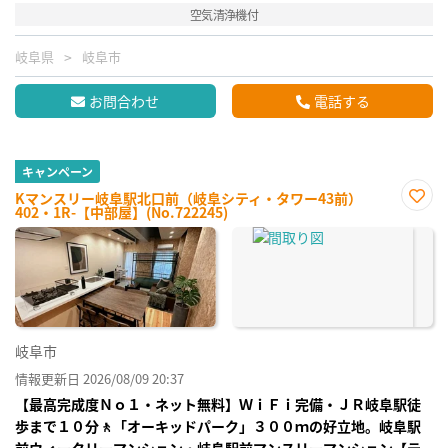
空気清浄機付
岐阜県
岐阜市
お問合わせ
電話する
キャンペーン
Kマンスリー岐阜駅北口前（岐阜シティ・タワー43前）
402・1R-【中部屋】(No.722245)
お気
に入
り登
録
岐阜市
情報更新日 2026/08/09 20:37
【最高完成度Ｎｏ１・ネット無料】ＷｉＦｉ完備・ＪＲ岐阜駅徒
歩まで１０分🚶「オーキッドパーク」３００ｍの好立地。岐阜駅