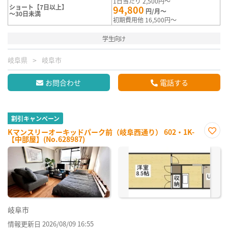
1日当たり 2,500円～
ショート【7日以上】
94,800
円/月～
～30日未満
初期費用他 16,500円～
学生向け
岐阜県
岐阜市
お問合わせ
電話する
割引キャンペーン
Kマンスリーオーキッドパーク前（岐阜西通り） 602・1K-
【中部屋】(No.628987)
お気
に入
り登
録
岐阜市
情報更新日 2026/08/09 16:55