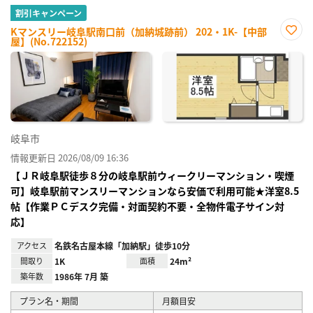
割引キャンペーン
Kマンスリー岐阜駅南口前（加納城跡前） 202・1K-【中部
屋】(No.722152)
お気
に入
り登
録
岐阜市
情報更新日 2026/08/09 16:36
【ＪＲ岐阜駅徒歩８分の岐阜駅前ウィークリーマンション・喫煙
可】岐阜駅前マンスリーマンションなら安価で利用可能★洋室8.5
帖【作業ＰＣデスク完備・対面契約不要・全物件電子サイン対
応】
アクセス
名鉄名古屋本線「加納駅」徒歩10分
間取り
1K
面積
24m²
築年数
1986年 7月 築
プラン名・期間
月額目安