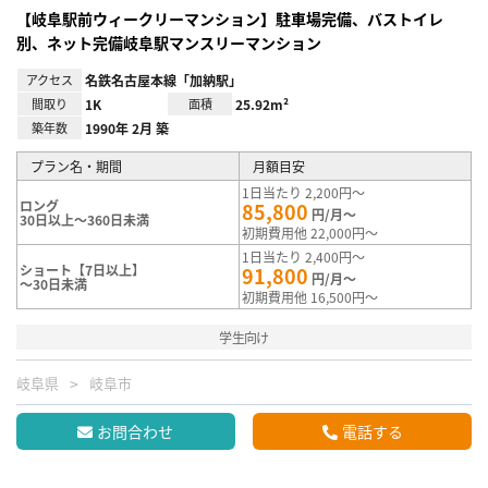
【岐阜駅前ウィークリーマンション】駐車場完備、バストイレ
別、ネット完備岐阜駅マンスリーマンション
アクセス
名鉄名古屋本線「加納駅」
間取り
1K
面積
25.92m²
築年数
1990年 2月 築
プラン名・期間
月額目安
1日当たり 2,200円～
ロング
85,800
円/月～
30日以上～360日未満
初期費用他 22,000円～
1日当たり 2,400円～
ショート【7日以上】
91,800
円/月～
～30日未満
初期費用他 16,500円～
学生向け
岐阜県
岐阜市
お問合わせ
電話する