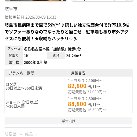
岐阜市
情報更新日 2026/08/09 16:33
岐阜市民病院まで車で5分(^^♪嬉しい独立洗面台付で洋室10.5帖
でソファーありなのでゆったりと過ごせ 駐車場もあり市外アク
セスにも便利！★収納もバッチリ☆彡
アクセス
名鉄名古屋本線「加納駅」徒歩6分
間取り
1K
面積
24.24m²
築年数
2000年 8月 築
プラン名・期間
月額目安
1日当たり 2,100円～
ロング
82,800
円/月～
30日以上～360日未満
初期費用他 22,000円～
1日当たり 2,300円～
ショート【7日以上】
88,800
円/月～
～30日未満
初期費用他 16,500円～
学生向け
岐阜県
岐阜市