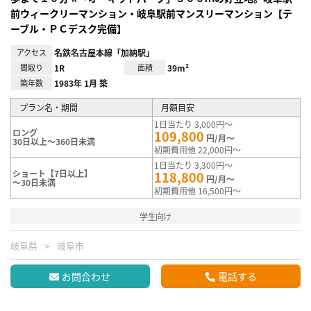
前ウィークリーマンション・岐阜駅前マンスリーマンション【テ
ーブル・ＰＣデスク完備】
アクセス
名鉄名古屋本線「加納駅」
間取り
1R
面積
39m²
築年数
1983年 1月 築
プラン名・期間
月額目安
1日当たり 3,000円～
ロング
109,800
円/月～
30日以上～360日未満
初期費用他 22,000円～
1日当たり 3,300円～
ショート【7日以上】
118,800
円/月～
～30日未満
初期費用他 16,500円～
学生向け
岐阜県
岐阜市
お問合わせ
電話する