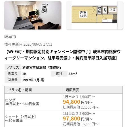
に入
り登
録
岐阜市
情報更新日 2026/08/09 17:51
【Wi-Fi可・期間限定特別キャンペーン開催中♪】岐阜市内格安ウ
ィークリーマンション、駐車場完備♪・契約簡単即日入居可能】
アクセス
名鉄名古屋本線「加納駅」
間取り
1K
面積
23m²
築年数
1992年 3月 築
プラン名・期間
月額目安
1日当たり 2,500円～
ロング
94,800
円/月～
30日以上～360日未満
初期費用他 22,000円～
1日当たり 2,600円～
ショート【7日以上】
97,800
円/月～
～30日未満
初期費用他 16,500円～