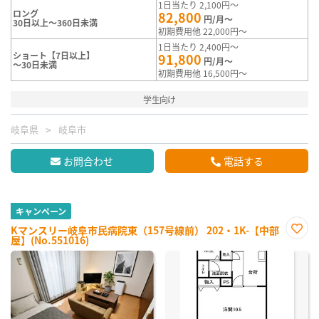
1日当たり 2,100円～
ロング
82,800
円/月～
30日以上～360日未満
初期費用他 22,000円～
1日当たり 2,400円～
ショート【7日以上】
91,800
円/月～
～30日未満
初期費用他 16,500円～
学生向け
岐阜県
岐阜市
お問合わせ
電話する
キャンペーン
Kマンスリー岐阜市民病院東（157号線前） 202・1K-【中部
屋】(No.551016)
お気
に入
り登
録