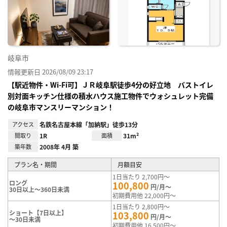
り登
録
岐阜市
情報更新日 2026/08/09 23:17
【駅近物件・Wi-Fi可】ＪＲ岐阜駅徒歩4分の好立地 バストイレ
別対面キッチン仕様の積水ハウス施工物件でウォシュレット完備
の岐阜市マンスリーマンション！
アクセス
名鉄名古屋本線「加納駅」徒歩13分
間取り
1R
面積
31m²
築年数
2008年 4月 築
プラン名・期間
月額目安
1日当たり 2,700円～
ロング
100,800
円/月～
30日以上～360日未満
初期費用他 22,000円～
1日当たり 2,800円～
ショート【7日以上】
103,800
円/月～
～30日未満
初期費用他 16,500円～