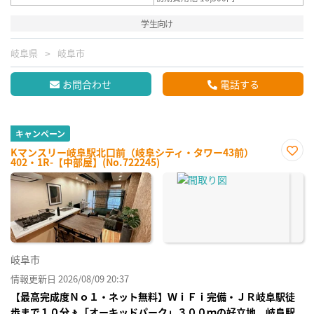
学生向け
岐阜県
岐阜市
お問合わせ
電話する
キャンペーン
Kマンスリー岐阜駅北口前（岐阜シティ・タワー43前）
402・1R-【中部屋】(No.722245)
お気
に入
り登
録
岐阜市
情報更新日 2026/08/09 20:37
【最高完成度Ｎｏ１・ネット無料】ＷｉＦｉ完備・ＪＲ岐阜駅徒
歩まで１０分🚶「オーキッドパーク」３００ｍの好立地。岐阜駅