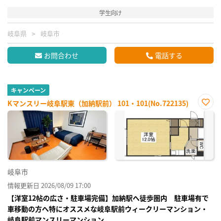
学生向け
岐阜県
岐阜市
お問合わせ
電話する
キャンペーン
Kマンスリー岐阜駅東（加納駅前） 101・101(No.722135)
お気
に入
り登
録
岐阜市
情報更新日 2026/08/09 17:00
【洋室12帖の広さ・駐車場完備】加納駅へ徒歩圏内 駐車場有で
車移動の方へ特にオススメな岐阜駅前ウィークリーマンション・
岐阜駅前マンスリーマンション