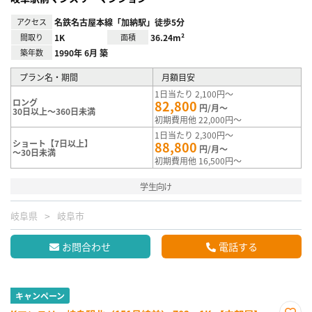
アクセス
名鉄名古屋本線「加納駅」徒歩5分
間取り
1K
面積
36.24m²
築年数
1990年 6月 築
プラン名・期間
月額目安
1日当たり 2,100円～
ロング
82,800
円/月～
30日以上～360日未満
初期費用他 22,000円～
1日当たり 2,300円～
ショート【7日以上】
88,800
円/月～
～30日未満
初期費用他 16,500円～
学生向け
岐阜県
岐阜市
お問合わせ
電話する
キャンペーン