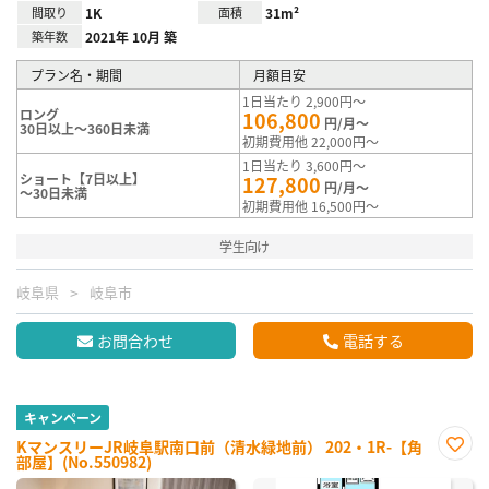
間取り
1K
面積
31m²
築年数
2021年 10月 築
プラン名・期間
月額目安
1日当たり 2,900円～
ロング
106,800
円/月～
30日以上～360日未満
初期費用他 22,000円～
1日当たり 3,600円～
ショート【7日以上】
127,800
円/月～
～30日未満
初期費用他 16,500円～
学生向け
岐阜県
岐阜市
お問合わせ
電話する
キャンペーン
KマンスリーJR岐阜駅南口前（清水緑地前） 202・1R-【角
部屋】(No.550982)
お気
に入