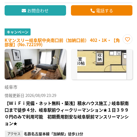
お問合わせ
電話する
キャンペーン
Kマンスリー岐阜駅中央南口前（加納口前） 402・1K・【角
部屋】(No.722199)
お気
に入
り登
録
岐阜市
情報更新日 2026/08/09 23:29
【ＷｉＦｉ完備・ネット無料・築浅】積水ハウス施工♪岐阜駅南
口まで徒歩４分、岐阜駅前ウィークリーマンション★１日３９９
０円のみで利用可能 初期費用割安な岐阜駅前マンスリーマンシ
ョン★
アクセス
名鉄名古屋本線「加納駅」徒歩13分