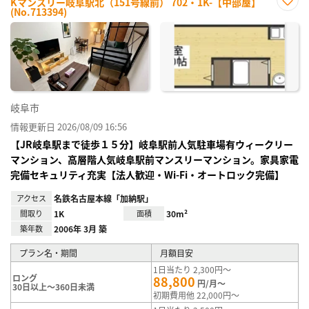
Kマンスリー岐阜駅北（151号線前） 702・1K-【中部屋】
(No.713394)
お気
に入
り登
録
岐阜市
情報更新日 2026/08/09 16:56
【JR岐阜駅まで徒歩１５分】岐阜駅前人気駐車場有ウィークリー
マンション、高層階人気岐阜駅前マンスリーマンション。家具家電
完備セキュリティ充実【法人歓迎・Wi-Fi・オートロック完備】
アクセス
名鉄名古屋本線「加納駅」
間取り
1K
面積
30m²
築年数
2006年 3月 築
プラン名・期間
月額目安
1日当たり 2,300円～
ロング
88,800
円/月～
30日以上～360日未満
初期費用他 22,000円～