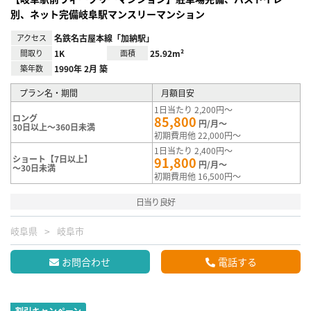
別、ネット完備岐阜駅マンスリーマンション
アクセス
名鉄名古屋本線「加納駅」
間取り
1K
面積
25.92m²
築年数
1990年 2月 築
プラン名・期間
月額目安
1日当たり 2,200円～
ロング
85,800
円/月～
30日以上～360日未満
初期費用他 22,000円～
1日当たり 2,400円～
ショート【7日以上】
91,800
円/月～
～30日未満
初期費用他 16,500円～
日当り良好
岐阜県
岐阜市
お問合わせ
電話する
割引キャンペーン