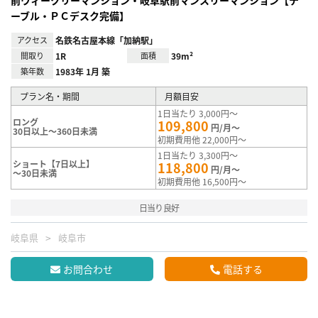
前ウィークリーマンション・岐阜駅前マンスリーマンション【テ
ーブル・ＰＣデスク完備】
アクセス
名鉄名古屋本線「加納駅」
間取り
1R
面積
39m²
築年数
1983年 1月 築
プラン名・期間
月額目安
1日当たり 3,000円～
ロング
109,800
円/月～
30日以上～360日未満
初期費用他 22,000円～
1日当たり 3,300円～
ショート【7日以上】
118,800
円/月～
～30日未満
初期費用他 16,500円～
日当り良好
岐阜県
岐阜市
お問合わせ
電話する