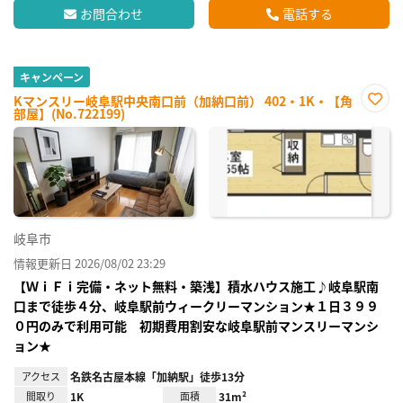
お問合わせ
電話する
キャンペーン
Kマンスリー岐阜駅中央南口前（加納口前） 402・1K・【角
部屋】(No.722199)
お気
に入
り登
録
岐阜市
情報更新日 2026/08/02 23:29
【ＷｉＦｉ完備・ネット無料・築浅】積水ハウス施工♪岐阜駅南
口まで徒歩４分、岐阜駅前ウィークリーマンション★１日３９９
０円のみで利用可能 初期費用割安な岐阜駅前マンスリーマンシ
ョン★
アクセス
名鉄名古屋本線「加納駅」徒歩13分
間取り
1K
面積
31m²