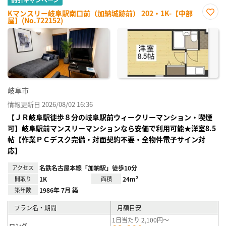
Kマンスリー岐阜駅南口前（加納城跡前） 202・1K-【中部
屋】(No.722152)
お気
に入
り登
録
岐阜市
情報更新日 2026/08/02 16:36
【ＪＲ岐阜駅徒歩８分の岐阜駅前ウィークリーマンション・喫煙
可】岐阜駅前マンスリーマンションなら安価で利用可能★洋室8.5
帖【作業ＰＣデスク完備・対面契約不要・全物件電子サイン対
応】
アクセス
名鉄名古屋本線「加納駅」徒歩10分
間取り
1K
面積
24m²
築年数
1986年 7月 築
プラン名・期間
月額目安
1日当たり 2,100円～
ロング