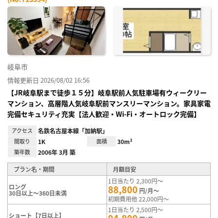
お気
に入
り登
録
岐阜市
情報更新日 2026/08/02 16:56
【JR岐阜駅まで徒歩１５分】岐阜駅前人気駐車場有ウィークリー
マンション、高層階人気岐阜駅前マンスリーマンション。家具家電
完備セキュリティ充実【法人歓迎・Wi-Fi・オートロック完備】
アクセス
名鉄名古屋本線「加納駅」
間取り
1K
面積
30m²
築年数
2006年 3月 築
プラン名・期間
月額目安
1日当たり 2,300円～
ロング
88,800
円/月～
30日以上～360日未満
初期費用他 22,000円～
1日当たり 2,500円～
ショート【7日以上】