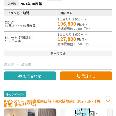
築年数
2021年 10月 築
プラン名・期間
月額目安
1日当たり 2,900円～
ロング
106,800
円/月～
30日以上～360日未満
初期費用他 22,000円～
1日当たり 3,600円～
ショート【7日以上】
127,800
円/月～
～30日未満
初期費用他 16,500円～
日当り良好
岐阜県
岐阜市
お問合わせ
電話する
キャンペーン
KマンスリーJR岐阜駅南口前（清水緑地前） 202・1R-【角
部屋】(No.550982)
お気
に入
り登