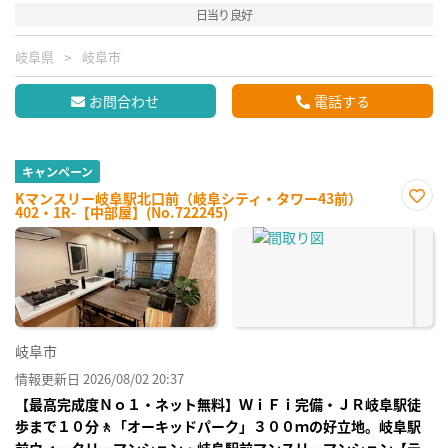
日当り良好
岐阜県
岐阜市
お問合わせ
電話する
キャンペーン
Kマンスリー岐阜駅北口前（岐阜シティ・タワー43前）
402・1R-【中部屋】(No.722245)
お気
に入
り登
録
岐阜市
情報更新日 2026/08/02 20:37
【最高完成度Ｎｏ１・ネット無料】ＷｉＦｉ完備・ＪＲ岐阜駅徒
歩まで１０分🚶「オーキッドパーク」３００ｍの好立地。岐阜駅