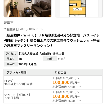
録
岐阜市
情報更新日 2026/08/02 23:17
【駅近物件・Wi-Fi可】ＪＲ岐阜駅徒歩4分の好立地 バストイレ
別対面キッチン仕様の積水ハウス施工物件でウォシュレット完備
の岐阜市マンスリーマンション！
アクセス
名鉄名古屋本線「加納駅」徒歩13分
間取り
1R
面積
31m²
築年数
2008年 4月 築
プラン名・期間
月額目安
1日当たり 2,700円～
ロング
100,800
円/月～
30日以上～360日未満
初期費用他 22,000円～
1日当たり 2,800円～
ショート【7日以上】
103,800
円/月～
～30日未満
初期費用他 16,500円～