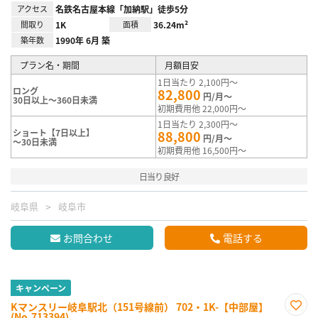
アクセス
名鉄名古屋本線「加納駅」徒歩5分
間取り
1K
面積
36.24m²
築年数
1990年 6月 築
プラン名・期間
月額目安
1日当たり 2,100円～
ロング
82,800
円/月～
30日以上～360日未満
初期費用他 22,000円～
1日当たり 2,300円～
ショート【7日以上】
88,800
円/月～
～30日未満
初期費用他 16,500円～
日当り良好
岐阜県
岐阜市
お問合わせ
電話する
キャンペーン
Kマンスリー岐阜駅北（151号線前） 702・1K-【中部屋】
(No.713394)