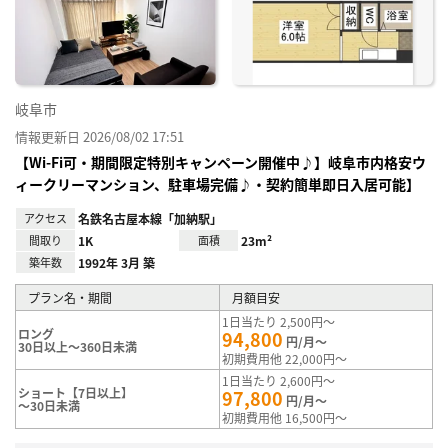
り登
録
岐阜市
情報更新日 2026/08/02 17:51
【Wi-Fi可・期間限定特別キャンペーン開催中♪】岐阜市内格安ウ
ィークリーマンション、駐車場完備♪・契約簡単即日入居可能】
アクセス
名鉄名古屋本線「加納駅」
間取り
1K
面積
23m²
築年数
1992年 3月 築
プラン名・期間
月額目安
1日当たり 2,500円～
ロング
94,800
円/月～
30日以上～360日未満
初期費用他 22,000円～
1日当たり 2,600円～
ショート【7日以上】
97,800
円/月～
～30日未満
初期費用他 16,500円～