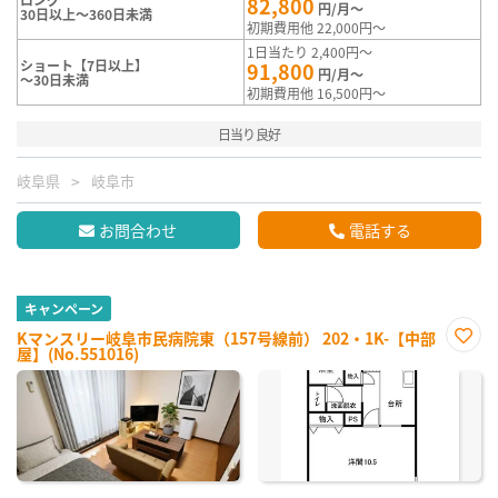
82,800
円/月～
30日以上～360日未満
初期費用他 22,000円～
1日当たり 2,400円～
ショート【7日以上】
91,800
円/月～
～30日未満
初期費用他 16,500円～
日当り良好
岐阜県
岐阜市
お問合わせ
電話する
キャンペーン
Kマンスリー岐阜市民病院東（157号線前） 202・1K-【中部
屋】(No.551016)
お気
に入
り登
録