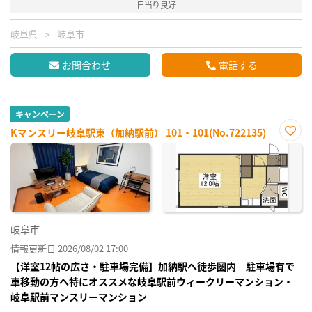
日当り良好
岐阜県
岐阜市
お問合わせ
電話する
キャンペーン
Kマンスリー岐阜駅東（加納駅前） 101・101(No.722135)
お気
に入
り登
録
岐阜市
情報更新日 2026/08/02 17:00
【洋室12帖の広さ・駐車場完備】加納駅へ徒歩圏内 駐車場有で
車移動の方へ特にオススメな岐阜駅前ウィークリーマンション・
岐阜駅前マンスリーマンション