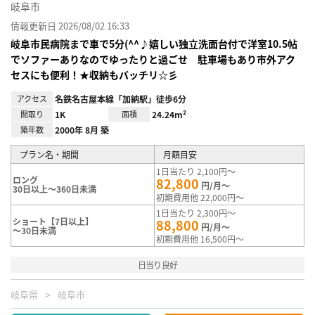
岐阜市
情報更新日 2026/08/02 16:33
岐阜市民病院まで車で5分(^^♪嬉しい独立洗面台付で洋室10.5帖
でソファーありなのでゆったりと過ごせ 駐車場もあり市外アク
セスにも便利！★収納もバッチリ☆彡
アクセス
名鉄名古屋本線「加納駅」徒歩6分
間取り
1K
面積
24.24m²
築年数
2000年 8月 築
プラン名・期間
月額目安
1日当たり 2,100円～
ロング
82,800
円/月～
30日以上～360日未満
初期費用他 22,000円～
1日当たり 2,300円～
ショート【7日以上】
88,800
円/月～
～30日未満
初期費用他 16,500円～
日当り良好
岐阜県
岐阜市