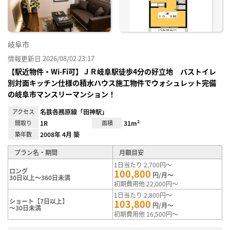
岐阜市
情報更新日 2026/08/02 23:17
【駅近物件・Wi-Fi可】ＪＲ岐阜駅徒歩4分の好立地 バストイレ
別対面キッチン仕様の積水ハウス施工物件でウォシュレット完備
の岐阜市マンスリーマンション！
アクセス
名鉄各務原線「田神駅」
間取り
1R
面積
31m²
築年数
2008年 4月 築
プラン名・期間
月額目安
1日当たり 2,700円～
ロング
100,800
円/月～
30日以上～360日未満
初期費用他 22,000円～
1日当たり 2,800円～
ショート【7日以上】
103,800
円/月～
～30日未満
初期費用他 16,500円～