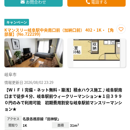
お問合わせ
電話する
キャンペーン
Kマンスリー岐阜駅中央南口前（加納口前） 402・1K・【角
部屋】(No.722199)
お気
に入
り登
録
岐阜市
情報更新日 2026/08/02 23:29
【ＷｉＦｉ完備・ネット無料・築浅】積水ハウス施工♪岐阜駅南
口まで徒歩４分、岐阜駅前ウィークリーマンション★１日３９９
０円のみで利用可能 初期費用割安な岐阜駅前マンスリーマンシ
ョン★
アクセス
名鉄各務原線「田神駅」
間取り
1K
面積
31m²