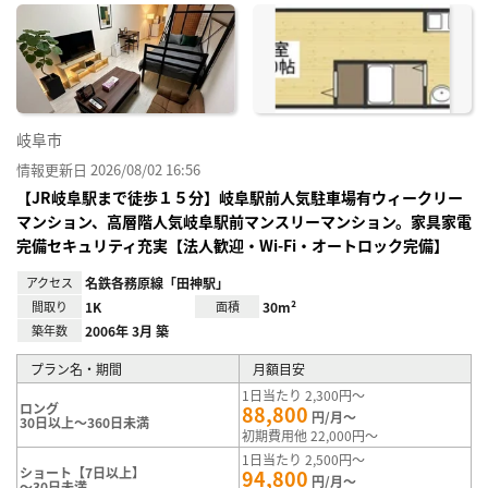
に入
り登
録
岐阜市
情報更新日 2026/08/02 16:56
【JR岐阜駅まで徒歩１５分】岐阜駅前人気駐車場有ウィークリー
マンション、高層階人気岐阜駅前マンスリーマンション。家具家電
完備セキュリティ充実【法人歓迎・Wi-Fi・オートロック完備】
アクセス
名鉄各務原線「田神駅」
間取り
1K
面積
30m²
築年数
2006年 3月 築
プラン名・期間
月額目安
1日当たり 2,300円～
ロング
88,800
円/月～
30日以上～360日未満
初期費用他 22,000円～
1日当たり 2,500円～
ショート【7日以上】
94,800
円/月～
～30日未満