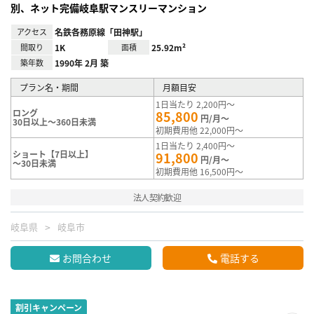
別、ネット完備岐阜駅マンスリーマンション
アクセス
名鉄各務原線「田神駅」
間取り
1K
面積
25.92m²
築年数
1990年 2月 築
プラン名・期間
月額目安
1日当たり 2,200円～
ロング
85,800
円/月～
30日以上～360日未満
初期費用他 22,000円～
1日当たり 2,400円～
ショート【7日以上】
91,800
円/月～
～30日未満
初期費用他 16,500円～
法人契約歓迎
岐阜県
岐阜市
お問合わせ
電話する
割引キャンペーン