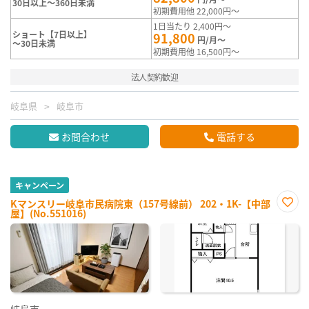
30日以上～360日未満
初期費用他 22,000円～
1日当たり 2,400円～
ショート【7日以上】
91,800
円/月～
～30日未満
初期費用他 16,500円～
法人契約歓迎
岐阜県
岐阜市
お問合わせ
電話する
キャンペーン
Kマンスリー岐阜市民病院東（157号線前） 202・1K-【中部
屋】(No.551016)
お気
に入
り登
録