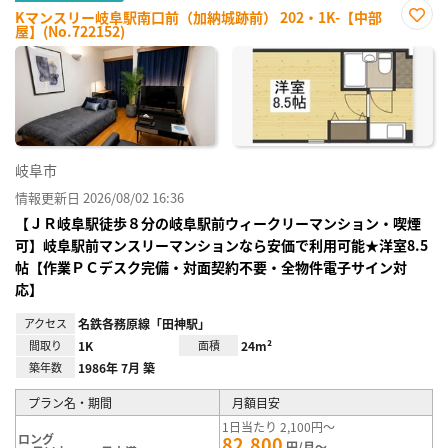
Kマンスリー岐阜駅南口前（加納城跡前） 202・1K-【中部
屋】(No.722152)
お気
に入
り登
録
岐阜市
情報更新日 2026/08/02 16:36
【ＪＲ岐阜駅徒歩８分の岐阜駅前ウィークリーマンション・喫煙
可】岐阜駅前マンスリーマンションなら安価で利用可能★洋室8.5
帖【作業ＰＣデスク完備・対面契約不要・全物件電子サイン対
応】
アクセス
名鉄各務原線「田神駅」
間取り
1K
面積
24m²
築年数
1986年 7月 築
プラン名・期間
月額目安
1日当たり 2,100円～
ロング
82,800
円/月～