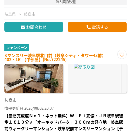
法人契約歓迎
岐阜県
岐阜市
お問合わせ
電話する
キャンペーン
Kマンスリー岐阜駅北口前（岐阜シティ・タワー43前）
402・1R-【中部屋】(No.722245)
お気
に入
り登
録
岐阜市
情報更新日 2026/08/02 20:37
【最高完成度Ｎｏ１・ネット無料】ＷｉＦｉ完備・ＪＲ岐阜駅徒
歩まで１０分🚶「オーキッドパーク」３００ｍの好立地。岐阜駅
前ウィークリーマンション・岐阜駅前マンスリーマンション【テ