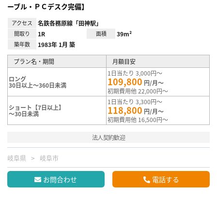
ーブル・ＰＣデスク完備】
アクセス
名鉄各務原線「田神駅」
間取り
1R
面積
39m²
築年数
1983年 1月 築
プラン名・期間
月額目安
1日当たり 3,000円～
ロング
109,800
円/月～
30日以上～360日未満
初期費用他 22,000円～
1日当たり 3,300円～
ショート【7日以上】
118,800
円/月～
～30日未満
初期費用他 16,500円～
法人契約歓迎
岐阜県
岐阜市
お問合わせ
電話する