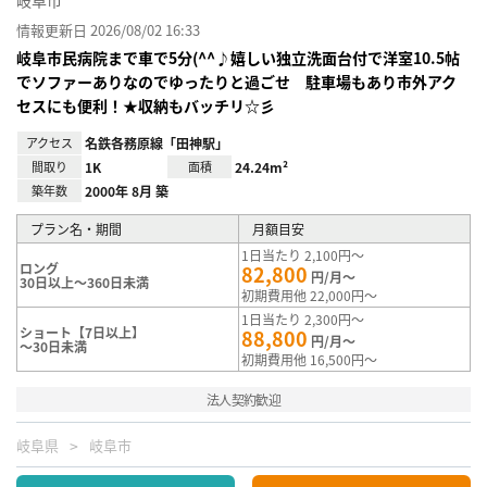
岐阜市
情報更新日 2026/08/02 16:33
岐阜市民病院まで車で5分(^^♪嬉しい独立洗面台付で洋室10.5帖
でソファーありなのでゆったりと過ごせ 駐車場もあり市外アク
セスにも便利！★収納もバッチリ☆彡
アクセス
名鉄各務原線「田神駅」
間取り
1K
面積
24.24m²
築年数
2000年 8月 築
プラン名・期間
月額目安
1日当たり 2,100円～
ロング
82,800
円/月～
30日以上～360日未満
初期費用他 22,000円～
1日当たり 2,300円～
ショート【7日以上】
88,800
円/月～
～30日未満
初期費用他 16,500円～
法人契約歓迎
岐阜県
岐阜市