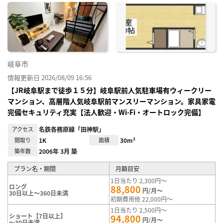
に入
り登
録
岐阜市
情報更新日 2026/08/09 16:56
【JR岐阜駅まで徒歩１５分】岐阜駅前人気駐車場有ウィークリー
マンション、高層階人気岐阜駅前マンスリーマンション。家具家電
完備セキュリティ充実【法人歓迎・Wi-Fi・オートロック完備】
アクセス
名鉄各務原線「田神駅」
間取り
1K
面積
30m²
築年数
2006年 3月 築
プラン名・期間
月額目安
1日当たり 2,300円～
ロング
88,800
円/月～
30日以上～360日未満
初期費用他 22,000円～
1日当たり 2,500円～
ショート【7日以上】
94,800
円/月～
～30日未満