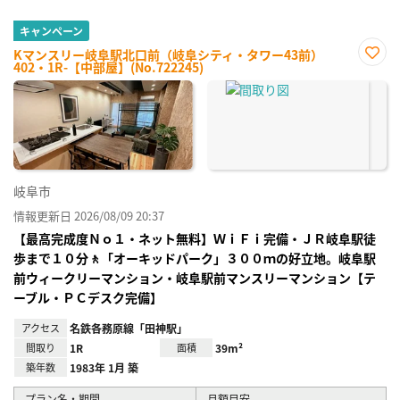
キャンペーン
Kマンスリー岐阜駅北口前（岐阜シティ・タワー43前）
402・1R-【中部屋】(No.722245)
お気
に入
り登
録
岐阜市
情報更新日 2026/08/09 20:37
【最高完成度Ｎｏ１・ネット無料】ＷｉＦｉ完備・ＪＲ岐阜駅徒
歩まで１０分🚶「オーキッドパーク」３００ｍの好立地。岐阜駅
前ウィークリーマンション・岐阜駅前マンスリーマンション【テ
ーブル・ＰＣデスク完備】
アクセス
名鉄各務原線「田神駅」
間取り
1R
面積
39m²
築年数
1983年 1月 築
プラン名・期間
月額目安