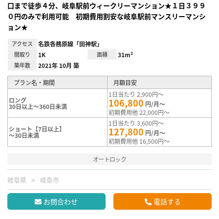
口まで徒歩４分、岐阜駅前ウィークリーマンション★１日３９９
０円のみで利用可能 初期費用割安な岐阜駅前マンスリーマンシ
ョン★
アクセス
名鉄各務原線「田神駅」
間取り
1K
面積
31m²
築年数
2021年 10月 築
プラン名・期間
月額目安
1日当たり 2,900円～
ロング
106,800
円/月～
30日以上～360日未満
初期費用他 22,000円～
1日当たり 3,600円～
ショート【7日以上】
127,800
円/月～
～30日未満
初期費用他 16,500円～
オートロック
岐阜県
岐阜市
お問合わせ
電話する