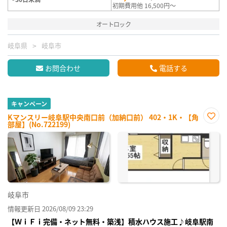
初期費用他 16,500円～
オートロック
岐阜県
岐阜市
お問合わせ
電話する
キャンペーン
Kマンスリー岐阜駅中央南口前（加納口前） 402・1K・【角
部屋】(No.722199)
お気
に入
り登
録
岐阜市
情報更新日 2026/08/09 23:29
【ＷｉＦｉ完備・ネット無料・築浅】積水ハウス施工♪岐阜駅南