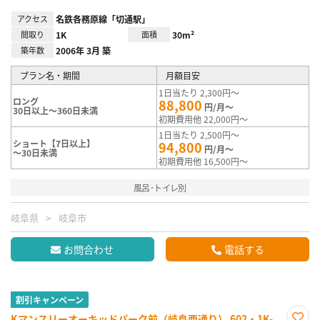
アクセス
名鉄各務原線「切通駅」
間取り
1K
面積
30m²
築年数
2006年 3月 築
プラン名・期間
月額目安
1日当たり 2,300円～
ロング
88,800
円/月～
30日以上～360日未満
初期費用他 22,000円～
1日当たり 2,500円～
ショート【7日以上】
94,800
円/月～
～30日未満
初期費用他 16,500円～
風呂･トイレ別
岐阜県
岐阜市
お問合わせ
電話する
割引キャンペーン
Kマンスリーオーキッドパーク前（岐阜西通り） 602・1K-