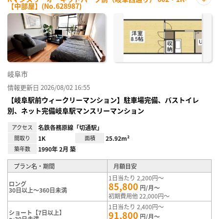
【中部屋】(No.628987)
お気
に入
り登
録
岐阜市
情報更新日 2026/08/02 16:55
【岐阜駅前ウィークリーマンション】駐車場完備、バストイレ
別、ネット完備岐阜駅マンスリーマンション
アクセス
名鉄各務原線「切通駅」
間取り
1K
面積
25.92m²
築年数
1990年 2月 築
プラン名・期間
月額目安
1日当たり 2,200円～
ロング
85,800
円/月～
30日以上～360日未満
初期費用他 22,000円～
1日当たり 2,400円～
ショート【7日以上】
91,800
円/月～
～30日未満