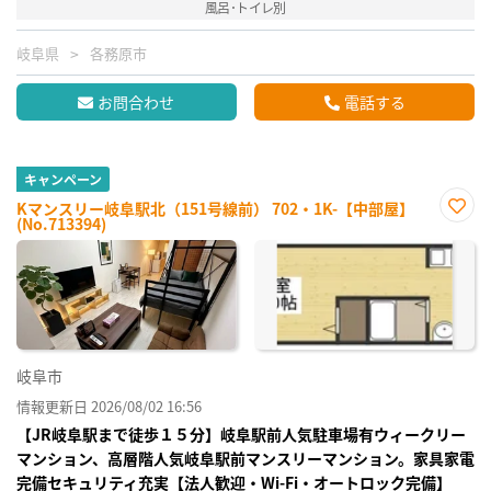
風呂･トイレ別
岐阜県
各務原市
お問合わせ
電話する
キャンペーン
Kマンスリー岐阜駅北（151号線前） 702・1K-【中部屋】
(No.713394)
お気
に入
り登
録
岐阜市
情報更新日 2026/08/02 16:56
【JR岐阜駅まで徒歩１５分】岐阜駅前人気駐車場有ウィークリー
マンション、高層階人気岐阜駅前マンスリーマンション。家具家電
完備セキュリティ充実【法人歓迎・Wi-Fi・オートロック完備】