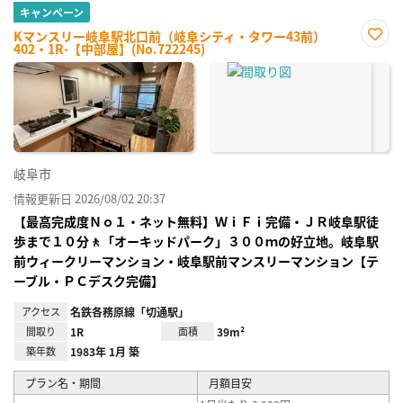
キャンペーン
Kマンスリー岐阜駅北口前（岐阜シティ・タワー43前）
402・1R-【中部屋】(No.722245)
お気
に入
り登
録
岐阜市
情報更新日 2026/08/02 20:37
【最高完成度Ｎｏ１・ネット無料】ＷｉＦｉ完備・ＪＲ岐阜駅徒
歩まで１０分🚶「オーキッドパーク」３００ｍの好立地。岐阜駅
前ウィークリーマンション・岐阜駅前マンスリーマンション【テ
ーブル・ＰＣデスク完備】
アクセス
名鉄各務原線「切通駅」
間取り
1R
面積
39m²
築年数
1983年 1月 築
プラン名・期間
月額目安