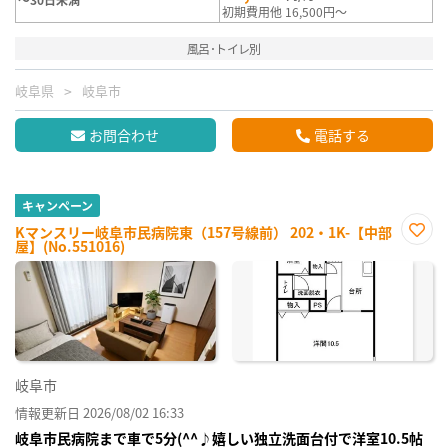
初期費用他 16,500円～
風呂･トイレ別
岐阜県
岐阜市
お問合わせ
電話する
キャンペーン
Kマンスリー岐阜市民病院東（157号線前） 202・1K-【中部
屋】(No.551016)
お気
に入
り登
録
岐阜市
情報更新日 2026/08/02 16:33
岐阜市民病院まで車で5分(^^♪嬉しい独立洗面台付で洋室10.5帖