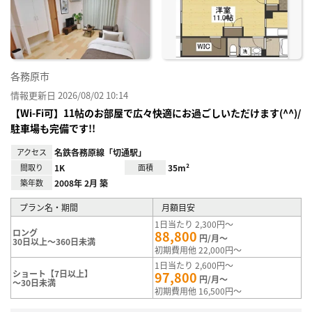
り登
録
各務原市
情報更新日 2026/08/02 10:14
【Wi-Fi可】11帖のお部屋で広々快適にお過ごしいただけます(^^)/
駐車場も完備です!!
アクセス
名鉄各務原線「切通駅」
間取り
1K
面積
35m²
築年数
2008年 2月 築
プラン名・期間
月額目安
1日当たり 2,300円～
ロング
88,800
円/月～
30日以上～360日未満
初期費用他 22,000円～
1日当たり 2,600円～
ショート【7日以上】
97,800
円/月～
～30日未満
初期費用他 16,500円～