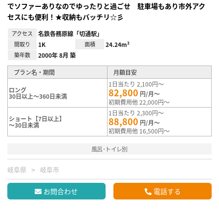
でソファーありなのでゆったりと過ごせ 駐車場もあり市外アク
セスにも便利！★収納もバッチリ☆彡
アクセス
名鉄各務原線「切通駅」
間取り
1K
面積
24.24m²
築年数
2000年 8月 築
プラン名・期間
月額目安
1日当たり 2,100円～
ロング
82,800
円/月～
30日以上～360日未満
初期費用他 22,000円～
1日当たり 2,300円～
ショート【7日以上】
88,800
円/月～
～30日未満
初期費用他 16,500円～
風呂･トイレ別
岐阜県
岐阜市
お問合わせ
電話する