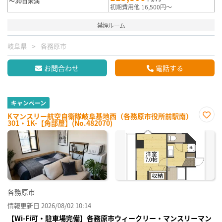
～30日未満
初期費用他 16,500円～
禁煙ルーム
岐阜県
各務原市
お問合わせ
電話する
キャンペーン
Kマンスリー航空自衛隊岐阜基地西（各務原市役所前駅南）
301・1K-【角部屋】(No.482070)
お気
に入
り登
録
各務原市
情報更新日 2026/08/02 10:14
【Wi-Fi可・駐車場完備】各務原市ウィークリー・マンスリーマン