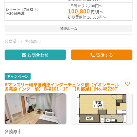
1日当たり 2,700円～
ショート【7日以上】
100,800
円/月～
～30日未満
初期費用他 16,500円～
禁煙ルーム
岐阜県
各務原市
お問合わせ
電話する
キャンペーン
Kマンスリー岐阜各務原インターチェンジ前（イオンモール
各務原インター前） B棟101・1F・【角部屋】(No.482207)
お気
に入
り登
録
各務原市