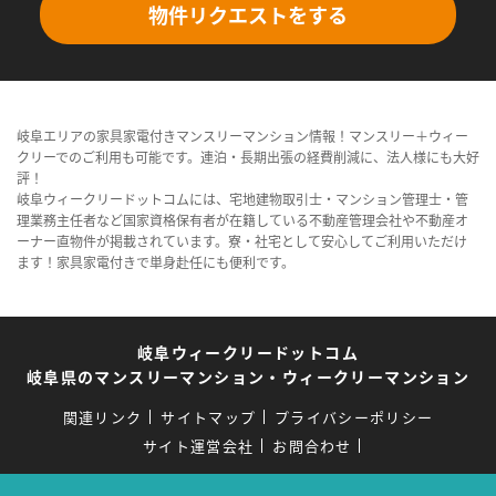
物件リクエストをする
岐阜エリアの家具家電付きマンスリーマンション情報！マンスリー＋ウィー
クリーでのご利用も可能です。連泊・長期出張の経費削減に、法人様にも大好
評！
岐阜ウィークリードットコムには、宅地建物取引士・マンション管理士・管
理業務主任者など国家資格保有者が在籍している不動産管理会社や不動産オ
ーナー直物件が掲載されています。寮・社宅として安心してご利用いただけ
ます！家具家電付きで単身赴任にも便利です。
岐阜ウィークリードットコム
岐阜県のマンスリーマンション・ウィークリーマンション
関連リンク
サイトマップ
プライバシーポリシー
サイト運営会社
お問合わせ