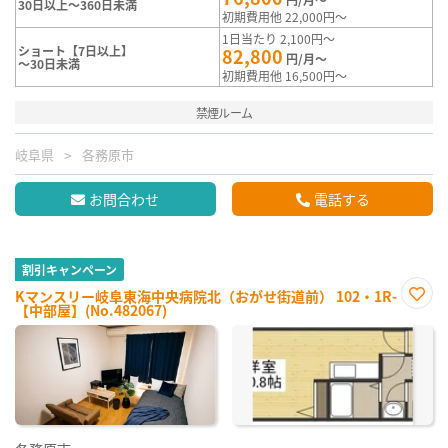
30日以上～360日未満
初期費用他 22,000円～
1日当たり 2,100円～
ショート【7日以上】
82,800
円/月～
～30日未満
初期費用他 16,500円～
禁煙ルーム
岐阜県
各務原市
お問合わせ
電話する
割引キャンペーン
Kマンスリー岐阜東海中央病院北（おがせ街道前） 102・1R-
【中部屋】(No.482067)
お気
に入
り登
録