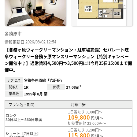
り登
録
各務原市
情報更新日 2026/08/02 12:54
【各務ヶ原ウィークリーマンション・駐車場完備】セパレート岐
阜ウィークリー各務ヶ原マンスリーマンション【特別キャンペー
ン開催中♪】通常賃料4,500円⇒3,500円に‼今月25日15:00まで開
催中。
アクセス
名鉄各務原線「六軒駅」
間取り
1R
面積
27.08m²
築年数
1999年 8月 築
プラン名・期間
月額目安
1日当たり 3,000円～
ロング
109,800
円/月～
30日以上～360日未満
初期費用他 22,000円～
1日当たり 3,200円～
ショート【7日以上】
115,800
円/月～