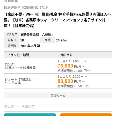
各務原市
情報更新日 2026/08/02 17:19
【来店不要・Wi-Fi可】敷金/礼金/仲介手数料/光熱費０円保証人不
要。【岐阜】各務原市ウィークリーマンション♪電子サイン対
応！【駐車場完備】
アクセス
名鉄各務原線「六軒駅」
間取り
1R
面積
26.76m²
築年数
2008年 8月 築
プラン名・期間
月額目安
1日当たり 1,900円～
ロング
76,800
円/月～
30日以上～360日未満
初期費用他 22,000円～
1日当たり 2,300円～
ショート【7日以上】
88,800
円/月～
～30日未満
初期費用他 16,500円～
禁煙ルーム
岐阜県
各務原市