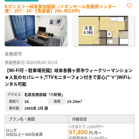
Kマンスリー岐阜那加駅前（イオンモール各務原インター
東） 207・1K-【角部屋】(No.482209)
お気
に入
り登
録
各務原市
情報更新日 2026/08/02 10:14
【Wi-Fi可・駐車場完備】岐阜各務ヶ原市ウィークリーマンション
★人気のセパレート♬TVモニターフォン付きで安心(*‘∀‘)WiFiレ
ンタル可能
アクセス
名鉄各務原線「六軒駅」
間取り
1K
面積
24.24m²
築年数
1995年 3月 築
プラン名・期間
月額目安
1日当たり 2,600円～
ロング
97,800
円/月～
30日以上～360日未満
初期費用他 22,000円～