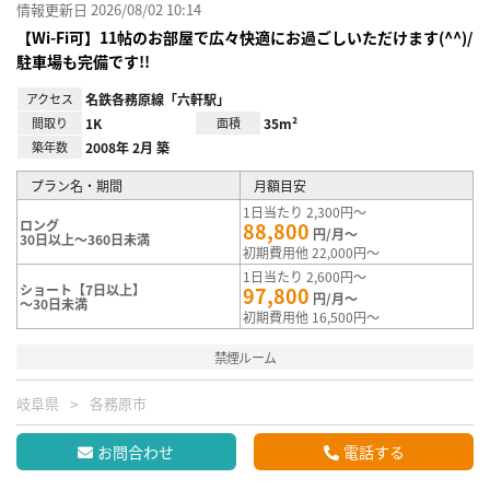
情報更新日 2026/08/02 10:14
【Wi-Fi可】11帖のお部屋で広々快適にお過ごしいただけます(^^)/
駐車場も完備です!!
アクセス
名鉄各務原線「六軒駅」
間取り
1K
面積
35m²
築年数
2008年 2月 築
プラン名・期間
月額目安
1日当たり 2,300円～
ロング
88,800
円/月～
30日以上～360日未満
初期費用他 22,000円～
1日当たり 2,600円～
ショート【7日以上】
97,800
円/月～
～30日未満
初期費用他 16,500円～
禁煙ルーム
岐阜県
各務原市
お問合わせ
電話する