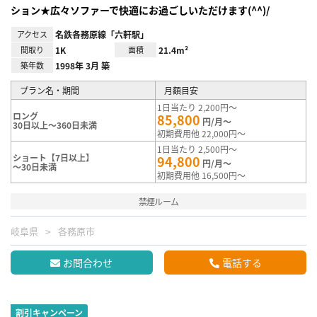
ション★広々ソファーで快適にお過ごしいただけます(^^)/
アクセス
名鉄各務原線「六軒駅」
間取り
1K
面積
21.4m²
築年数
1998年 3月 築
プラン名・期間
月額目安
1日当たり 2,200円～
ロング
85,800
円/月～
30日以上～360日未満
初期費用他 22,000円～
1日当たり 2,500円～
ショート【7日以上】
94,800
円/月～
～30日未満
初期費用他 16,500円～
禁煙ルーム
岐阜県
各務原市
お問合わせ
電話する
割引キャンペーン