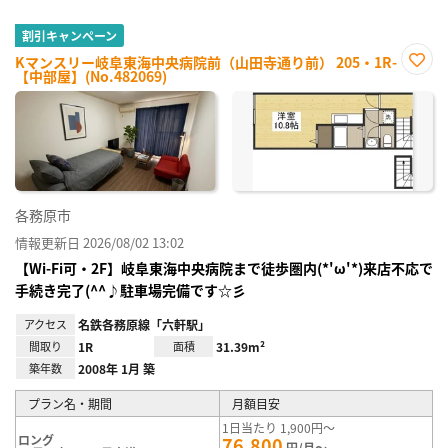
割引キャンペーン
Kマンスリー岐阜東海中央病院前（山田寺通り前） 205・1R-
【中部屋】(No.482069)
お気
に入
り登
録
各務原市
情報更新日 2026/08/02 13:02
【Wi-Fi可・2F】岐阜東海中央病院まで徒歩圏内(*'ω'*)来店不応で
手続き完了(^^♪駐車場完備です☆彡
アクセス
名鉄各務原線「六軒駅」
間取り
1R
面積
31.39m²
築年数
2008年 1月 築
プラン名・期間
月額目安
1日当たり 1,900円～
ロング
76,800
円/月～