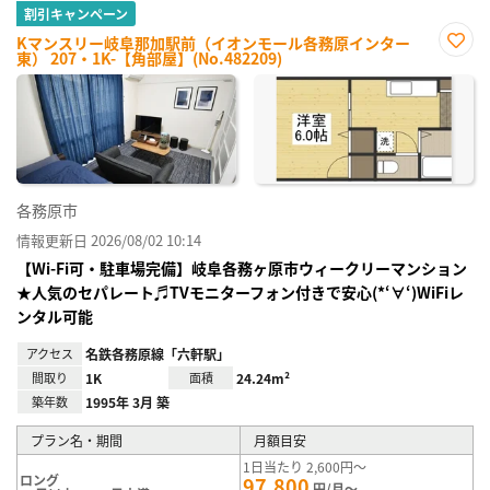
割引キャンペーン
Kマンスリー岐阜那加駅前（イオンモール各務原インター
東） 207・1K-【角部屋】(No.482209)
お気
に入
り登
録
各務原市
情報更新日 2026/08/02 10:14
【Wi-Fi可・駐車場完備】岐阜各務ヶ原市ウィークリーマンション
★人気のセパレート♬TVモニターフォン付きで安心(*‘∀‘)WiFiレ
ンタル可能
アクセス
名鉄各務原線「六軒駅」
間取り
1K
面積
24.24m²
築年数
1995年 3月 築
プラン名・期間
月額目安
1日当たり 2,600円～
ロング
97,800
円/月～