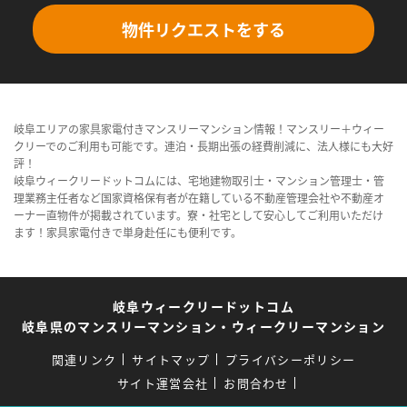
物件リクエストをする
岐阜エリアの家具家電付きマンスリーマンション情報！マンスリー＋ウィー
クリーでのご利用も可能です。連泊・長期出張の経費削減に、法人様にも大好
評！
岐阜ウィークリードットコムには、宅地建物取引士・マンション管理士・管
理業務主任者など国家資格保有者が在籍している不動産管理会社や不動産オ
ーナー直物件が掲載されています。寮・社宅として安心してご利用いただけ
ます！家具家電付きで単身赴任にも便利です。
岐阜ウィークリードットコム
岐阜県のマンスリーマンション・ウィークリーマンション
関連リンク
サイトマップ
プライバシーポリシー
サイト運営会社
お問合わせ