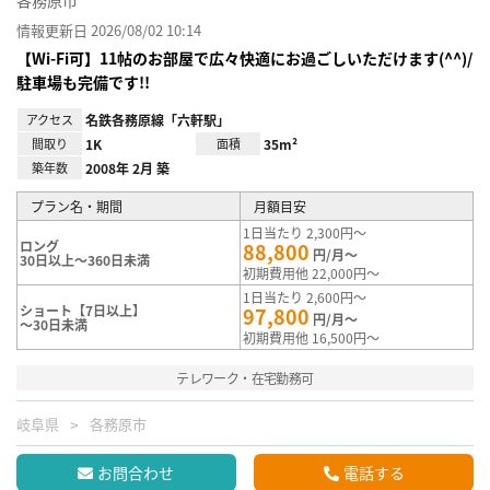
各務原市
情報更新日 2026/08/02 10:14
【Wi-Fi可】11帖のお部屋で広々快適にお過ごしいただけます(^^)/
駐車場も完備です!!
アクセス
名鉄各務原線「六軒駅」
間取り
1K
面積
35m²
築年数
2008年 2月 築
プラン名・期間
月額目安
1日当たり 2,300円～
ロング
88,800
円/月～
30日以上～360日未満
初期費用他 22,000円～
1日当たり 2,600円～
ショート【7日以上】
97,800
円/月～
～30日未満
初期費用他 16,500円～
テレワーク・在宅勤務可
岐阜県
各務原市
お問合わせ
電話する