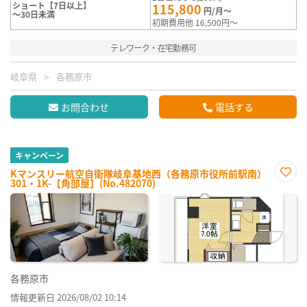
ショート【7日以上】
115,800
円/月～
～30日未満
初期費用他 16,500円～
テレワーク・在宅勤務可
岐阜県
各務原市
お問合わせ
電話する
キャンペーン
Kマンスリー航空自衛隊岐阜基地西（各務原市役所前駅南）
301・1K-【角部屋】(No.482070)
お気
に入
り登
録
各務原市
情報更新日 2026/08/02 10:14