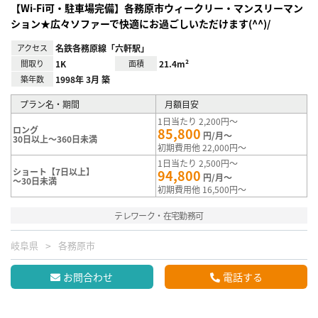
【Wi-Fi可・駐車場完備】各務原市ウィークリー・マンスリーマン
ション★広々ソファーで快適にお過ごしいただけます(^^)/
アクセス
名鉄各務原線「六軒駅」
間取り
1K
面積
21.4m²
築年数
1998年 3月 築
プラン名・期間
月額目安
1日当たり 2,200円～
ロング
85,800
円/月～
30日以上～360日未満
初期費用他 22,000円～
1日当たり 2,500円～
ショート【7日以上】
94,800
円/月～
～30日未満
初期費用他 16,500円～
テレワーク・在宅勤務可
岐阜県
各務原市
お問合わせ
電話する