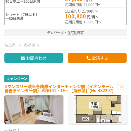
30日以上～360日未満
初期費用他 22,000円～
1日当たり 2,700円～
ショート【7日以上】
100,800
円/月～
～30日未満
初期費用他 16,500円～
テレワーク・在宅勤務可
岐阜県
各務原市
お問合わせ
電話する
キャンペーン
Kマンスリー岐阜各務原インターチェンジ前（イオンモール
各務原インター前） B棟101・1F・【角部屋】(No.482207)
お気
に入
り登
録