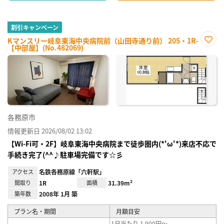
割引キャンペーン
Kマンスリー岐阜東海中央病院前（山田寺通り前） 205・1R-
【中部屋】(No.482069)
お気
に入
り登
録
各務原市
情報更新日 2026/08/02 13:02
【Wi-Fi可・2F】岐阜東海中央病院まで徒歩圏内(*'ω'*)来店不応で
手続き完了(^^♪駐車場完備です☆彡
アクセス
名鉄各務原線「六軒駅」
間取り
1R
面積
31.39m²
築年数
2008年 1月 築
プラン名・期間
月額目安
1日当たり 1,900円～