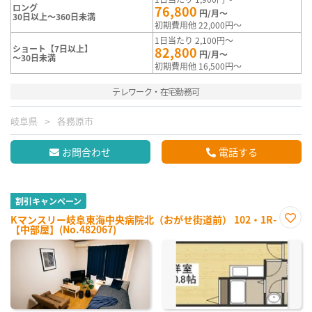
ロング
76,800
円/月～
30日以上～360日未満
初期費用他 22,000円～
1日当たり 2,100円～
ショート【7日以上】
82,800
円/月～
～30日未満
初期費用他 16,500円～
テレワーク・在宅勤務可
岐阜県
各務原市
お問合わせ
電話する
割引キャンペーン
Kマンスリー岐阜東海中央病院北（おがせ街道前） 102・1R-
【中部屋】(No.482067)
お気
に入
り登
録