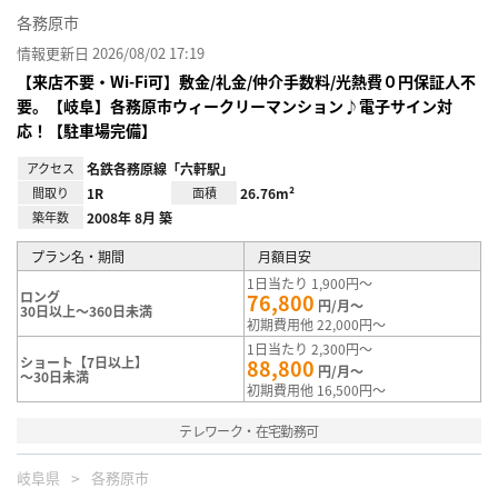
各務原市
情報更新日 2026/08/02 17:19
【来店不要・Wi-Fi可】敷金/礼金/仲介手数料/光熱費０円保証人不
要。【岐阜】各務原市ウィークリーマンション♪電子サイン対
応！【駐車場完備】
アクセス
名鉄各務原線「六軒駅」
間取り
1R
面積
26.76m²
築年数
2008年 8月 築
プラン名・期間
月額目安
1日当たり 1,900円～
ロング
76,800
円/月～
30日以上～360日未満
初期費用他 22,000円～
1日当たり 2,300円～
ショート【7日以上】
88,800
円/月～
～30日未満
初期費用他 16,500円～
テレワーク・在宅勤務可
岐阜県
各務原市