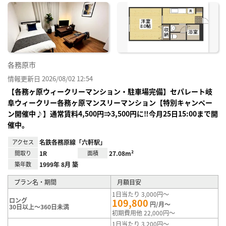
に入
り登
録
各務原市
情報更新日 2026/08/02 12:54
【各務ヶ原ウィークリーマンション・駐車場完備】セパレート岐
阜ウィークリー各務ヶ原マンスリーマンション【特別キャンペー
ン開催中♪】通常賃料4,500円⇒3,500円に‼今月25日15:00まで開
催中。
アクセス
名鉄各務原線「六軒駅」
間取り
1R
面積
27.08m²
築年数
1999年 8月 築
プラン名・期間
月額目安
1日当たり 3,000円～
ロング
109,800
円/月～
30日以上～360日未満
初期費用他 22,000円～
1日当たり 3,200円～