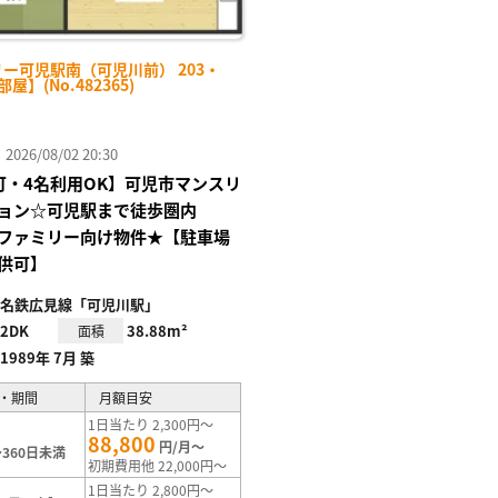
ー可児駅南（可児川前） 203・
部屋】(No.482365)
26/08/02 20:30
Fi可・4名利用OK】可児市マンスリ
ョン☆可児駅まで徒歩圏内
のファミリー向け物件★【駐車場
供可】
名鉄広見線「可児川駅」
2DK
38.88m²
面積
1989年 7月 築
・期間
月額目安
1日当たり 2,300円～
88,800
円/月～
360日未満
初期費用他 22,000円～
1日当たり 2,800円～