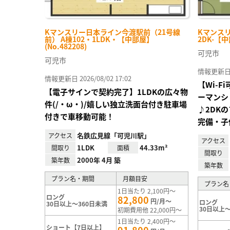
Kマンスリー日本ライン今渡駅前（21号線
Kマンスリ
前） A棟102・1LDK・【中部屋】
2DK-【中
(No.482208)
可児市
可児市
情報更新日 20
情報更新日 2026/08/02 17:02
【Wi-
【電子サインで契約完了】1LDKの広々物
ーマンシ
件(/・ω・)/嬉しい独立洗面台付き駐車場
♪2DK
付きで車移動可能！
完備・子
名鉄広見線「可児川駅」
アクセス
アクセス
1LDK
44.33m²
間取り
面積
間取り
2000年 4月 築
築年数
築年数
プラン名・期間
月額目安
プラン名
1日当たり 2,100円～
ロング
82,800
円/月～
ロング
30日以上～360日未満
30日以上～
初期費用他 22,000円～
1日当たり 2,400円～
ショート【7日以上】