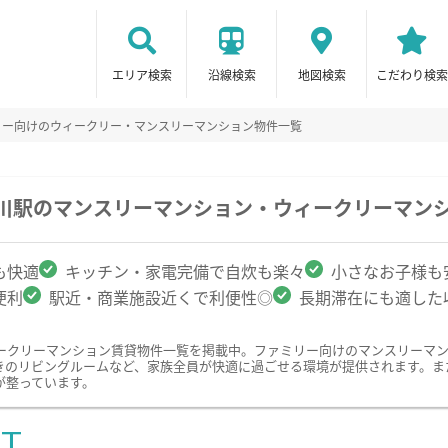
エリア検索
沿線検索
地図検索
こだわり検索
リー向けのウィークリー・マンスリーマンション物件一覧
児川駅のマンスリーマンション・ウィークリーマン
も快適
キッチン・家電完備で自炊も楽々
小さなお子様も
便利
駅近・商業施設近くで利便性◎
長期滞在にも適した
ークリーマンション賃貸物件一覧を掲載中。ファミリー向けのマンスリーマ
きのリビングルームなど、家族全員が快適に過ごせる環境が提供されます。ま
が整っています。
ST