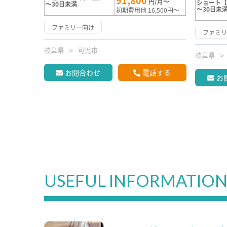
91,800
円/月～
ショート【
～30日未満
～30日未
初期費用他 16,500円～
ファミリー向け
ファミ
岐阜県
可児市
岐阜県
お問合わせ
電話する
お
USEFUL INFORMATIO