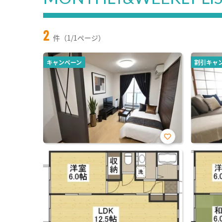
2
件（1/1ページ）
キャンペーン
割引キャ
お気
に入
り登
録