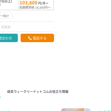
7日以上】
103,800
円/月～
満
初期費用他 16,500円～
リー向け
可児市
問合わせ
電話する
N
岐阜ウィークリードットコムお役立ち情報