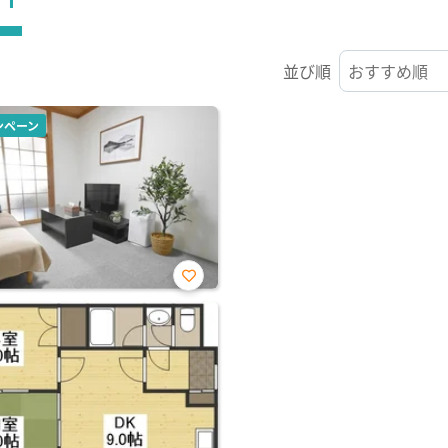
並び順
ンペーン
お気
に入
り登
録