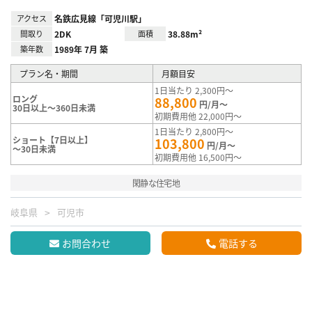
アクセス
名鉄広見線「可児川駅」
間取り
2DK
面積
38.88m²
築年数
1989年 7月 築
プラン名・期間
月額目安
1日当たり 2,300円～
ロング
88,800
円/月～
30日以上～360日未満
初期費用他 22,000円～
1日当たり 2,800円～
ショート【7日以上】
103,800
円/月～
～30日未満
初期費用他 16,500円～
閑静な住宅地
岐阜県
可児市
お問合わせ
電話する