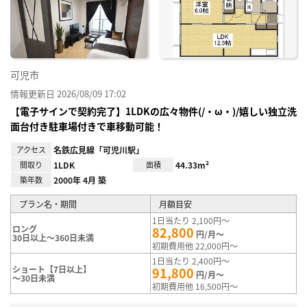
り登
録
可児市
情報更新日 2026/08/09 17:02
【電子サインで契約完了】1LDKの広々物件(/・ω・)/嬉しい独立洗
面台付き駐車場付きで車移動可能！
アクセス
名鉄広見線「可児川駅」
間取り
1LDK
面積
44.33m²
築年数
2000年 4月 築
プラン名・期間
月額目安
1日当たり 2,100円～
ロング
82,800
円/月～
30日以上～360日未満
初期費用他 22,000円～
1日当たり 2,400円～
ショート【7日以上】
91,800
円/月～
～30日未満
初期費用他 16,500円～