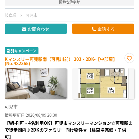
閑静な住宅地
岐阜県
可児市
お問合わせ
電話する
割引キャンペーン
Kマンスリー可児駅南（可児川前） 203・2DK-【中部屋】
(No.482365)
お気
に入
り登
録
可児市
情報更新日 2026/08/09 20:30
【Wi-Fi可・4名利用OK】可児市マンスリーマンション☆可児駅ま
で徒歩圏内♪2DKのファミリー向け物件★【駐車場完備・子供
可】