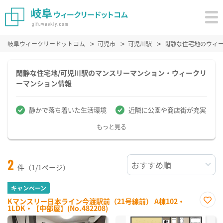
岐阜ウィークリードットコム
可児市
可児川駅
閑静な住宅地のウィ
閑静な住宅地/可児川駅のマンスリーマンション・ウィークリ
ーマンション情報
静かで落ち着いた生活環境
近隣に公園や商店街が充実
もっと見る
2
件（1/1ページ）
キャンペーン
Kマンスリー日本ライン今渡駅前（21号線前） A棟102・
1LDK・【中部屋】(No.482208)
お気
に入